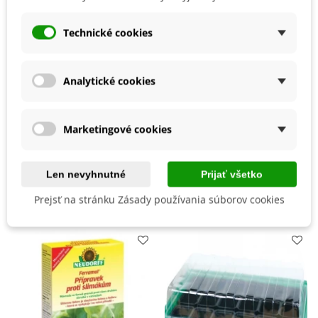
Zber
August
Júl
Technické cookies
Jún
Máj
Október
September
Analytické cookies
Skorosť Odrody
Skorá
BIO Kvalita
Nie
Marketingové cookies
Odroda Šalátu
Listový
Len nevyhnutné
Prijať všetko
Mohli byste ešte potrebovať
Prejsť na stránku Zásady používania súborov cookies