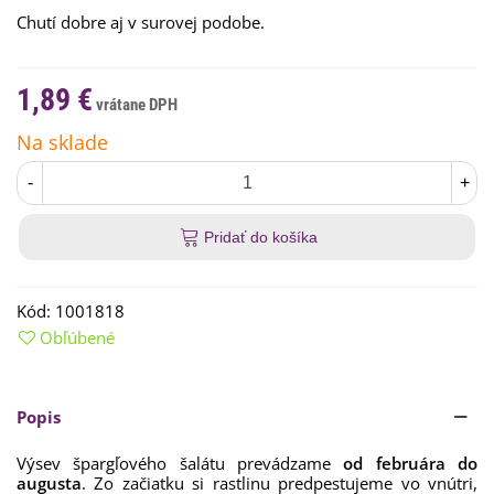
C
hutí
dobre
aj
v
surovej podobe
.
1,89 €
Na sklade
-
+
Pridať do košíka
Kód:
1001818
Obľúbené
Popis
Výsev
špargľového
šalátu
prevádzame
od
februára
do
augusta
.
Zo
začiatku
si
rastlinu
predpestujeme
vo
vnútri,