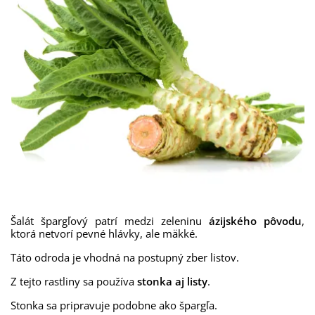
Šalát
špargľový
patrí
medzi
zeleninu
ázijského
pôvodu
,
ktorá
netvorí
pevné
hlávky
,
ale
mäkké
.
Táto
odroda
je
vhodná
na
postupný zber
listov
.
Z tejto
rastliny
sa
používa
stonka
aj listy
.
Stonka
sa
pripravuje
podobne
ako
špargľa
.