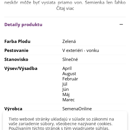
neskôr
môže
byť
vysiata
priamo
von
.
Semienka
len ľahko
zakryjeme
zeminou
.
Čítaj viac
Klíčenie
šalátu
zvyčajne trvá
6
-
15 dní
,
ideálna
teplota
je
10
-
16
stupňov
.
Stanovisko
by malo
byť
slnečné
,
pôda
ľahká
Detaily produktu
humózna
.
Spon
je ideálny
30
x
30
cm.
Farba Plodu
Zelená
Pestovanie
V exteriéri - vonku
Stanovisko
Slnečné
Výsev/výsadba
Apríl
August
Február
Júl
Jún
Máj
Marec
Výrobca
SemenaOnline
Mrazuvzdornosť
Nie
Tieto webové stránky ukladajú v súlade so zákonmi na
vaše zariadenie súbory, všeobecne nazývané cookies.
Odroda
Nehybridná
Používaním týchto stránok s tým vyjadrujete súhlas.