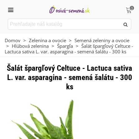
0
Domov
>
Zelenina a ovocie
>
Semená zeleniny a ovocie
>
Hlúbová zelenina
>
Špargľa
>
Šalát špargľový Celtuce -
Lactuca sativa L. var. asparagina - semená šalátu - 300 ks
Šalát špargľový Celtuce - Lactuca sativa
L. var. asparagina - semená šalátu - 300
ks