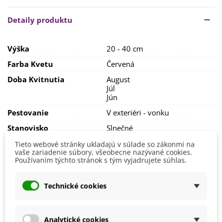
vyhovuje jej najviac
slnečné stanovisko
, kde sa nezadržuje
voda. Sucho rastline neprekáža. Pôda by mala byť
hlinito-
Detaily produktu
piesčitá, priepustná, suchá a bohatá na živiny
. Dobré je
premiešať zeminu s pieskom, perlitom alebo štrkom.
Výška
20 - 40 cm
Hnojenie rastlín sa neodporúča, je lepšie využiť kompost.
Farba Kvetu
Červená
Doba Kvitnutia
August
Júl
Jún
Pestovanie
V exteriéri - vonku
Stanovisko
Slnečné
Výsev/výsadba
Máj
Tieto webové stránky ukladajú v súlade so zákonmi na
vaše zariadenie súbory, všeobecne nazývané cookies.
Výrobca
SemenaOnline
Používaním týchto stránok s tým vyjadrujete súhlas.
Mrazuvzdornosť
Nie
Technické cookies
Vegetačné Obdobie
Letničky
BIO Kvalita
Nie
Analytické cookies