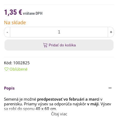
1,35 €
Na sklade
-
+
Pridať do košíka
Kód:
1002825
Obľúbené
Popis
Semená je možné
predpestovať vo februári a marci
v
parenisku. Priamy výsev sa odporúča najskôr
v máji
. Výsev
sa robí do sponu
40 x 60 cm
.
Čítaj viac
Vzhľadom k tomu, že sa jedná o stredomorskú rastlinu,