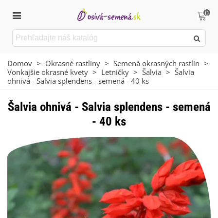
0
Domov
>
Okrasné rastliny
>
Semená okrasných rastlín
>
Vonkajšie okrasné kvety
>
Letničky
>
Šalvia
>
Šalvia
ohnivá - Salvia splendens - semená - 40 ks
Šalvia ohnivá - Salvia splendens - semená
- 40 ks