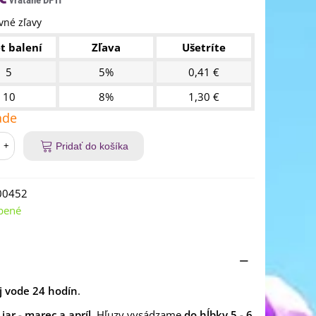
né zľavy
t balení
Zľava
Ušetríte
5
5%
0,41 €
10
8%
1,30 €
ade
+
Pridať do košíka
00452
bené
j vode 24 hodín
.
jar - marec a apríl
. Hľuzy vysádzame
do hĺbky 5 - 6