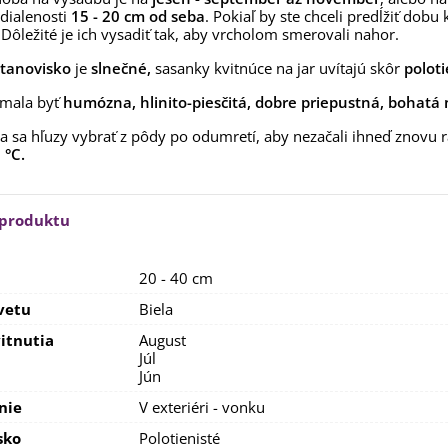
,53 €
dialenosti
15 - 20 cm od seba
. Pokiaľ by ste chceli predĺžiť dob
 Dôležité je ich vysadiť tak, aby vrcholom smerovali nahor.
alia Canova - Lilium -
ibuľoviny - 1 ks
stanovisko
je
slnečné,
sasanky kvitnúce na jar uvítajú skôr
poloti
3,85 €
-30%
,69 €
 mala byť
humózna, hlinito-piesčitá, dobre priepustná, bohatá 
egónia plnokvetá žltá -
 sa hľuzy vybrať z pôdy po odumretí, aby nezačali ihneď znovu ra
egonia superba -...
 °C.
3,85 €
-30%
,69 €
ukalyptus Baby Blue -
 produktu
lahovičník - Eukalyptus...
,08 €
20 - 40 cm
vetu
Biela
itnutia
August
Júl
Jún
nie
V exteriéri - vonku
sko
Polotienisté