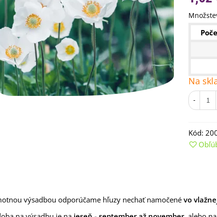
Množstev
Poče
Na skl
-
emienkové bomby -
Kód:
20
arčekový box na vajíčka -...
Obľú
,68 €
uchynské bylinky na malú
lochu - výsevný disk...
,80 €
motnou výsadbou odporúčame hľuzy nechať namočené
vo vlažne
rkva neskorá Cidera -
aucus carota - semená -...
doba na výsadbu je na
jeseň - september až november
, alebo na