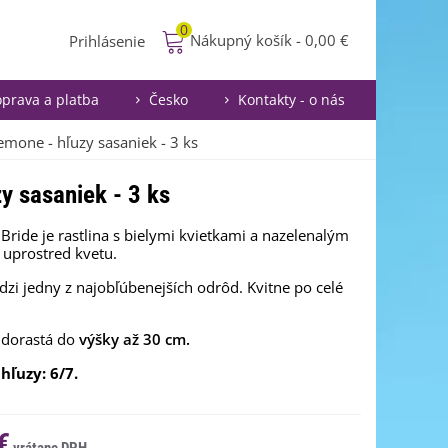
0
Nákupný košík
-
0,00 €
Prihlásenie
prava a platba
Česko
Kontakty - o nás
emone - hľuzy sasaniek - 3 ks
y sasaniek - 3 ks
Bride je rastlina s bielymi kvietkami a nazelenalým
uprostred kvetu.
dzi jedny z najobľúbenejších odrôd. Kvitne po celé
 dorastá do
výšky
až 30 cm.
hľuzy: 6/7.
€