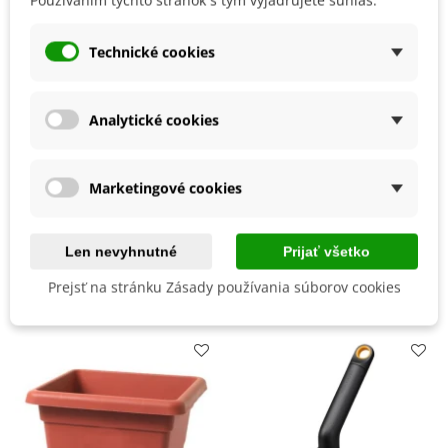
Pestovanie
V exteriéri - vonku
Technické cookies
Stanovisko
Slnečné
Výsev/výsadba
Celoročne
Analytické cookies
Výrobca
SemenaOnline
Mrazuvzdornosť
Áno
Vegetačné Obdobie
Trvalky
Marketingové cookies
BIO Kvalita
Nie
Len nevyhnutné
Prijať všetko
Mohli byste ešte potrebovať
Prejsť na stránku Zásady používania súborov cookies