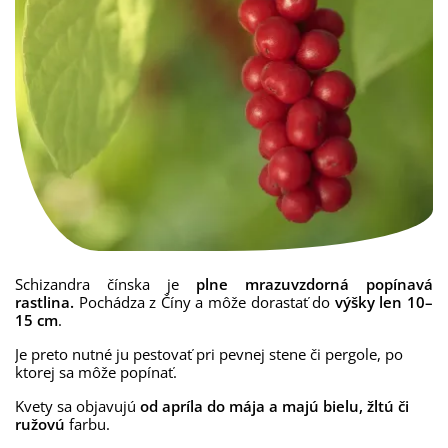
Schizandra čínska je
plne mrazuvzdorná popínavá
rastlina.
Pochádza z Číny a môže dorastať do
výšky len 10–
15 cm
.
Je preto nutné ju pestovať pri pevnej stene či pergole, po
ktorej sa môže popínať.
Kvety sa objavujú
od apríla do mája a majú bielu, žltú či
ružovú
farbu.