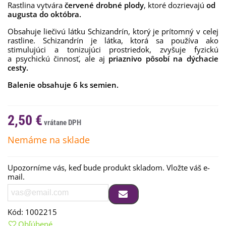
Rastlina vytvára
červené drobné plody
, ktoré dozrievajú
od
augusta do októbra.
Obsahuje liečivú látku Schizandrín, ktorý je prítomný v celej
rastline. Schizandrín je látka, ktorá sa používa ako
stimulujúci a tonizujúci prostriedok, zvyšuje fyzickú
a psychickú činnosť, ale aj
priaznivo pôsobí na dýchacie
cesty.
Balenie obsahuje 6 ks semien.
2,50 €
Nemáme na sklade
Upozorníme vás, keď bude produkt skladom. Vložte váš e-
mail.
Kód:
1002215
Obľúbené