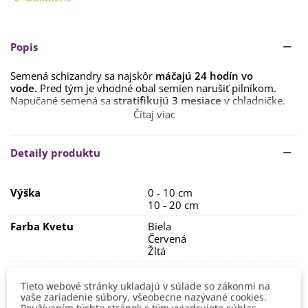
Popis
Semená schizandry sa najskôr
máčajú 24 hodín vo
vode.
Pred tým je vhodné obal semien narušiť pilníkom.
Napučané semená sa
stratifikujú 3 mesiace
v chladničke.
Takto pripravené semená môžete vysievať celoročne.
Čítaj viac
Schizandra prospieva na
slnečnom stanovisku s ľahkou,
priepustnou pôdou
plnou živín. Pred výsadbou je vhodné
Detaily produktu
do zeminy zapraviť uležaný kompost.
Rastliny pravidelne
polievajte a hnojte
. Dôležité je dopriať
Výška
0 - 10 cm
rastlinám
pevnú oporu a dostatok miesta.
Rozostup medzi
10 - 20 cm
rastlinami by mal byť aspoň 1 m.
Farba Kvetu
Biela
Schizandra je mrazuvzdorná, ale i tak je vhodné ju
na zimu
Červená
zakryť.
Žltá
Doba Kvitnutia
Apríl
Máj
Tieto webové stránky ukladajú v súlade so zákonmi na
vaše zariadenie súbory, všeobecne nazývané cookies.
Farba Plodu
Červená
Používaním týchto stránok s tým vyjadrujete súhlas.