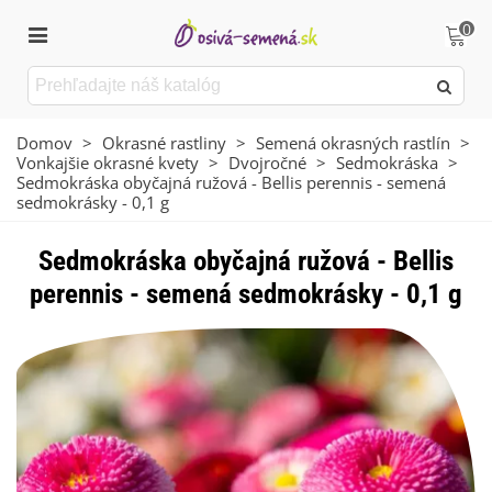
0
Domov
>
Okrasné rastliny
>
Semená okrasných rastlín
>
Vonkajšie okrasné kvety
>
Dvojročné
>
Sedmokráska
>
Sedmokráska obyčajná ružová - Bellis perennis - semená
sedmokrásky - 0,1 g
Sedmokráska obyčajná ružová - Bellis
perennis - semená sedmokrásky - 0,1 g