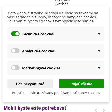
Október
September
Tieto webové stránky ukladajú v súlade so zákonmi na
Pestovanie
V exteriéri - vonku
vaše zariadenie súbory, všeobecne nazývané cookies.
Používaním týchto stránok s tým vyjadrujete súhlas.
Stanovisko
Polotienisté
Slnečné
Technické cookies
Výsev/výsadba
August
Júl
Jún
Analytické cookies
Výrobca
SemenaOnline
Mrazuvzdornosť
Áno
Marketingové cookies
Vegetačné Obdobie
Dvojročné
Odroda
Nehybridná
BIO Kvalita
Nie
Len nevyhnutné
Prijať všetko
Druh Sedmokrásky
Pomponkovitá
Prejsť na stránku Zásady používania súborov cookies
Mohli byste ešte potrebovať