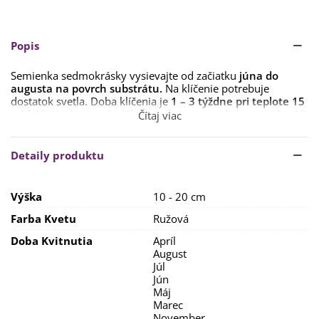
Popis
Semienka sedmokrásky vysievajte od začiatku
júna do
augusta na povrch substrátu.
Na klíčenie potrebuje
dostatok svetla. Doba klíčenia je
1 – 3 týždne pri teplote 15
– 18 °C
. Vzídené sadeničky pretrhajte na vzdialenosť 10 – 15
Čítaj viac
cm od seba.
Stanovisko by malo byť
slnečné s humóznou, priepustnou
Detaily produktu
pôdou.
Rastlinám bude stačiť bežná zálievka.
Výška
10 - 20 cm
Farba Kvetu
Ružová
Doba Kvitnutia
Apríl
August
Júl
Jún
Máj
Marec
November