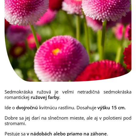
Sedmokráska
ružová
je veľmi
netradičná
sedmokráska
romantickej
ružovej
farby
.
Ide o
dvojročnú
kvitnúcu
rastlinu.
Dosahuje
výšku 15 cm.
Dobre sa
jej darí
na slnečnom
mieste, ale aj v polotieni pod
stromami.
Pestuje sa
v nádobách alebo priamo na záhone
.