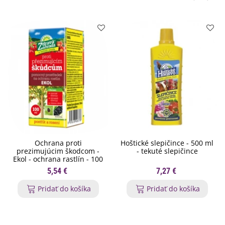
Ochrana proti
Hoštické slepičince - 500 ml
prezimujúcim škodcom -
- tekuté slepičince
Ekol - ochrana rastlín - 100
ml
5,54 €
7,27 €
Pridať do košíka
Pridať do košíka