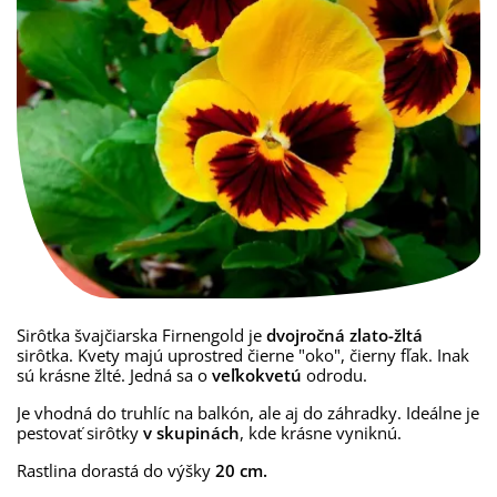
Sirôtka švajčiarska Firnengold je
dvojročná zlato-žltá
sirôtka. Kvety majú uprostred čierne "oko", čierny fľak. Inak
sú krásne žlté. Jedná sa o
veľkokvetú
odrodu.
Je vhodná do truhlíc na balkón, ale aj do záhradky. Ideálne je
pestovať sirôtky
v skupinách
, kde krásne vyniknú.
Rastlina dorastá do výšky
20 cm.