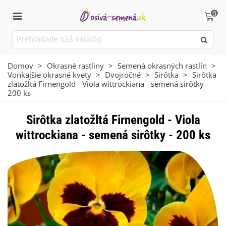
0
Domov
>
Okrasné rastliny
>
Semená okrasných rastlín
>
Vonkajšie okrasné kvety
>
Dvojročné
>
Sirôtka
>
Sirôtka
zlatožltá Firnengold - Viola wittrockiana - semená sirôtky -
200 ks
Sirôtka zlatožltá Firnengold - Viola
wittrockiana - semená sirôtky - 200 ks