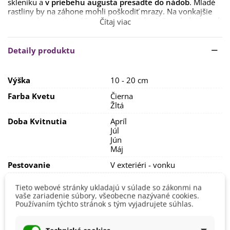
skleníku a
v priebehu augusta presaďte do nádob
. Mladé
rastliny by na záhone mohli poškodiť mrazy. Na vonkajšie
stanovisko sa odporúča rastliny presádzať až nasledujúci rok
Čítaj viac
na jar (apríl až máj). Pokiaľ chcete, aby sirôtky kvitli už na
jeseň, je možný výsev tiež v marci.
Detaily produktu
Semienka vysievajte
na substrát
a len zľahka zahrňte
zeminou. Doba klíčenia je cca
2 – 3 týždne pri teplote 16 –
20 °C
. Teplota by nemala klesnúť pod 15 °C.
Výška
10 - 20 cm
Ideálny spon je
20 x 20 cm.
Farba Kvetu
Čierna
Žltá
Sirôtky majú rady
slnečné či polo-tienisté
stanovisko
(stanovisko s rozptýleným svetlom) a
dobre
Doba Kvitnutia
Apríl
priepustný a humózny substrát.
Júl
Jún
Zálievka by mala byť pravidelná, a tiež aj hnojenie,
Máj
ideálne
hnojivom pre balkónové rastliny.
Pestovanie
V exteriéri - vonku
Na zimu sa odporúča rastliny
zakryť čečinou.
Stanovisko
Polotienisté
Tieto webové stránky ukladajú v súlade so zákonmi na
Slnečné
vaše zariadenie súbory, všeobecne nazývané cookies.
Používaním týchto stránok s tým vyjadrujete súhlas.
Výsev/výsadba
August
Júl
Jún