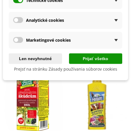
Technické cookies
Výrobca
SemenaOnline
Mrazuvzdornosť
Áno
Analytické cookies
Vegetačné Obdobie
Dvojročné
BIO Kvalita
Nie
Marketingové cookies
Mohli byste ešte potrebovať
Len nevyhnutné
Prijať všetko
Prejsť na stránku Zásady používania súborov cookies