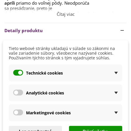
apríli
priamo
do voľnej
pôdy
.
Neodporúča
sa
presádzanie
,
preto
je
dobré
semienka
vysievať
priamo
na
konečné
stanovisko.
Čítaj viac
Je
dôležité
semienka
nevtláčať
príliš
hlboko do
substrátu -
semienka vysievame
na povrch substrátu
a len
zľahka
Detaily produktu
zahrnieme
zeminou
.
Slnečné
alebo
polo-
tienisté
stanovisko
je
ideálne
.
Klíčenie
trvá
zvyčajne
10
-
14
dní
.
Výška
50 - 100 cm
Tieto webové stránky ukladajú v súlade so zákonmi na
vaše zariadenie súbory, všeobecne nazývané cookies.
Pôda im vyhovuje dostatočne
priepustná,
zjemnená
Farba Kvetu
Oranžová
Používaním týchto stránok s tým vyjadrujete súhlas.
pieskom či kamennou drťou. Tolerujú dobre sucho.
Doba Kvitnutia
August
Júl
Technické cookies
Jún
Pestovanie
V exteriéri - vonku
Analytické cookies
Stanovisko
Polotienisté
Slnečné
Výsev/výsadba
Apríl
Marketingové cookies
Marec
Výrobca
SemenaOnline