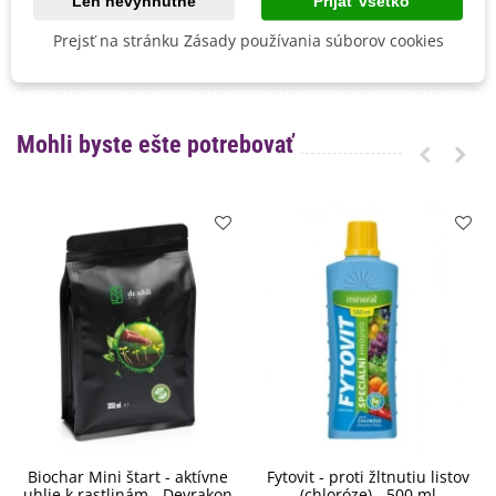
Len nevyhnutné
Prijať všetko
Mrazuvzdornosť
Nie
Vegetačné Obdobie
Letničky
Prejsť na stránku Zásady používania súborov cookies
BIO Kvalita
Nie
Mohli byste ešte potrebovať
Biochar Mini štart - aktívne
Fytovit - proti žltnutiu listov
uhlie k rastlinám - Devrakon
(chloróze) - 500 ml