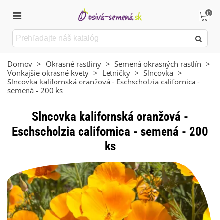
0
Domov
>
Okrasné rastliny
>
Semená okrasných rastlín
>
Vonkajšie okrasné kvety
>
Letničky
>
Slncovka
>
Slncovka kalifornská oranžová - Eschscholzia californica -
semená - 200 ks
Slncovka kalifornská oranžová -
Eschscholzia californica - semená - 200
ks