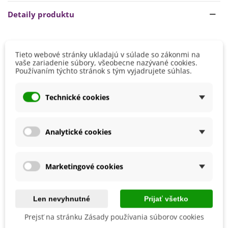
Čítaj viac
Detaily produktu
Tieto webové stránky ukladajú v súlade so zákonmi na
Mohli byste ešte potrebovať
vaše zariadenie súbory, všeobecne nazývané cookies.
Používaním týchto stránok s tým vyjadrujete súhlas.
Technické cookies
Analytické cookies
Marketingové cookies
Len nevyhnutné
Prijať všetko
Sírna svieca - 25 cm
Prerezávacia pílka - Stalco -
Prejsť na stránku Zásady používania súborov cookies
1 ks