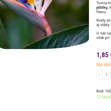
Tvoria h
plátky,
k
hlavu.
Kvety p
aj vtáky.
U nás sa
však pri
1,85 
Na skl
emienkové bomby -
arčekový box na vajíčka -...
-
,68 €
uchynské bylinky na malú
lochu - výsevný disk...
Kód:
10
,80 €
Obľú
rkva neskorá Cidera -
aucus carota - semená -...