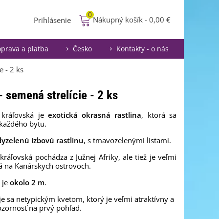
0
Nákupný košík
-
0,00 €
Prihlásenie
prava a platba
Česko
Kontakty - o nás
e - 2 ks
 - semená strelície - 2 ks
kráľovská
je
exotická okrasná
rastlina
,
ktorá sa
každého
bytu.
dy
zelenú izbovú rastlinu
,
s tmavo
zelenými
listami.
kráľovská
pochádza
z Južnej
Afriky
,
ale tiež
je veľmi
á
na Kanárskych
ostrovoch.
a je
okolo 2 m
.
e sa netypickým kvetom, ktorý je veľmi atraktívny a
zornosť na prvý pohľad.