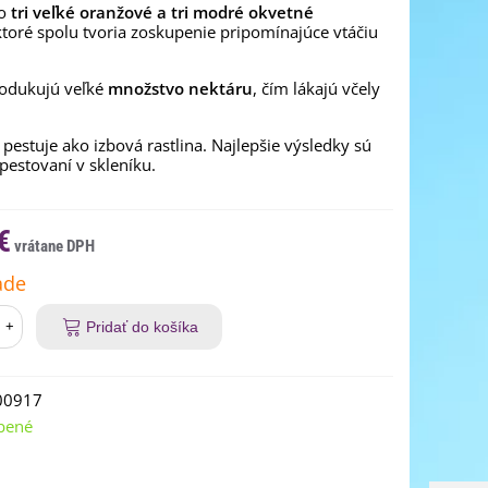
o
tri veľké oranžové a tri modré okvetné
toré spolu tvoria zoskupenie pripomínajúce vtáčiu
rodukujú veľké
množstvo nektáru
, čím lákajú včely
 pestuje ako izbová rastlina. Najlepšie výsledky sú
 pestovaní v skleníku.
€
ade
+
Pridať do košíka
00917
bené