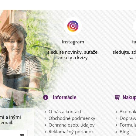
instagram
f
sledujte novinky, súťaže,
sledujte, z
ankety a kvízy
sa 
Informácie
Nakup
O nás a kontakt
Ako nak
mi a inými
Obchodné podmienky
Doprava
 email.
Ochrana osob. údajov
Formulá
Reklamačný poriadok
Blog