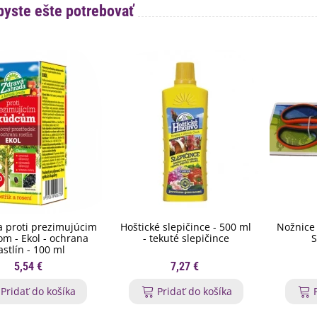
byste ešte potrebovať
 proti prezimujúcim
Hoštické slepičince - 500 ml
Nožnice 
m - Ekol - ochrana
- tekuté slepičince
S
astlín - 100 ml
5,54 €
7,27 €
Pridať do košíka
Pridať do košíka