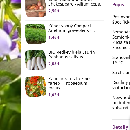
1
Shakespeare - Allium cepa...
Popis
2,50 €
Ľ
Pestovan
c
špecific
Kôpor vonný Compact -
2
Anethum graveolens -...
Semená 
Semienka
B
1,46 €
B
klíčia za
klíčenie t
2
BIO Reďkev biela Laurin -
Raphanus sativus -...
Stanovis
E
15 °C.
2,55 €
B
4
Strelíci
Kapucínka nízka zmes
Rastliny 
farieb - Tropaeolum
vzduchu
majus...
1,62 €
Nevýhodo
podmienk
substrát
Detaily