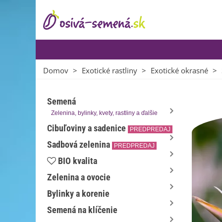
Domov
>
Exotické rastliny
>
Exotické okrasné
>
Semená
Zelenina, bylinky, kvety, rastliny a ďalšie
Cibuľoviny a sadenice
PREDPREDAJ
Sadbová zelenina
PREDPREDAJ
BIO kvalita
Zelenina a ovocie
Bylinky a korenie
Semená na klíčenie