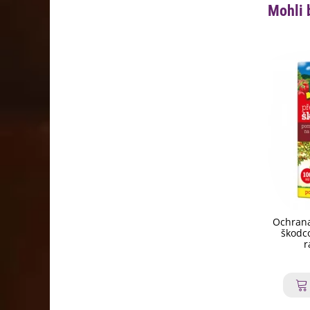
Mohli 
Ochrana
škodco
r