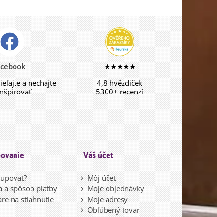
acebook
★★★★★
dieľajte a nechajte
4,8 hvězdiček
inšpirovať
5300+ recenzí
ovanie
Váš účet
upovať?
Môj účet
 a spôsob platby
Moje objednávky
re na stiahnutie
Moje adresy
Obľúbený tovar