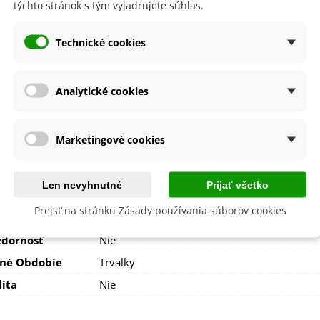
týchto stránok s tým vyjadrujete súhlas.
150 - 200 cm
Technické cookies
vetu
Modrá
Oranžová
itnutia
Analytické cookies
Jún
Máj
nie
V exteriéri - vonku
V interiéri - dnu
Marketingové cookies
V nádobe
sko
Slnečné
Len nevyhnutné
Prijať všetko
výsadba
Celoročne
Prejsť na stránku Zásady používania súborov cookies
a
SemenaOnline
dornosť
Nie
né Obdobie
Trvalky
lita
Nie