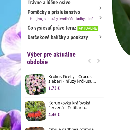
Trávne a lúčne osivo
Pomôcky a príslušenstvo
Hnojivá, substráty, kvetináče, knihy a iné
Čo vysievať práve teraz
AKTUÁLNE
Darčekové balíčky a poukazy
Výber pre aktuálne
obdobie
Krókus Firefly - Crocus
S
sieberi - hľuzy krókusu...
d
1,73 €
8
K
Korunkovka kráľovská
p
červená - Fritillaria...
3
4,46 €
M
D
Cibuľa sadbová ozimná