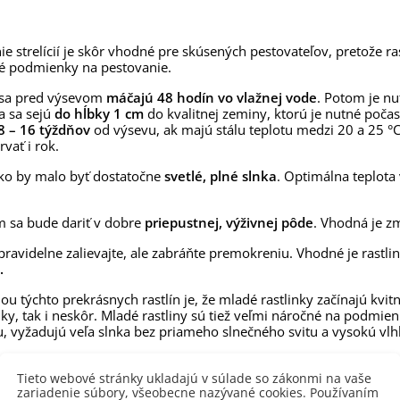
,53 €
alia Canova - Lilium -
ie strelícií je skôr vhodné pre skúsených pestovateľov, pretože ra
ibuľoviny - 1 ks
ké podmienky na pestovanie.
3,85 €
-30%
,69 €
sa pred výsevom
máčajú 48 hodín vo vlažnej vode
. Potom je n
 sa sejú
do hĺbky 1 cm
do kvalitnej zeminy, ktorú je nutné poča
egónia plnokvetá žltá -
egonia superba -...
8 – 16 týždňov
od výsevu, ak majú stálu teplotu medzi 20 a 25 °C
rvať i rok.
3,85 €
-30%
,69 €
ko by malo byť dostatočne
svetlé, plné slnka
. Optimálna teplota 
ukalyptus Baby Blue -
lahovičník - Eukalyptus...
,08 €
ám sa bude dariť v dobre
priepustnej, výživnej pôde
. Vhodná je z
pravidelne zalievajte, ale zabráňte premokreniu. Vhodné je rastliny
.
u týchto prekrásnych rastlín je, že mladé rastlinky začínajú kvit
y, tak i neskôr. Mladé rastliny sú tiež veľmi náročné na podmienk
u, vyžadujú veľa slnka bez priameho slnečného svitu a vysokú vl
Tieto webové stránky ukladajú v súlade so zákonmi na vaše
 produktu
zariadenie súbory, všeobecne nazývané cookies. Používaním