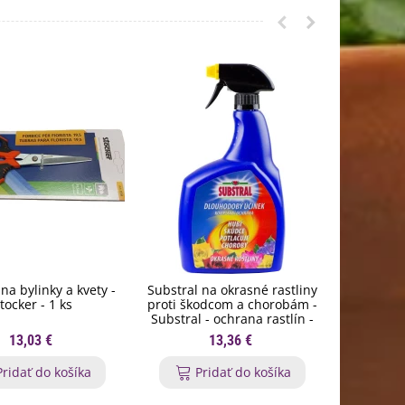
na bylinky a kvety -
Substral na okrasné rastliny
Orgamin -
tocker - 1 ks
proti škodcom a chorobám -
trval
Substral - ochrana rastlín -
Forestin
800 ml
13,03 €
13,36 €
Pridať do košíka
Pridať do košíka
P