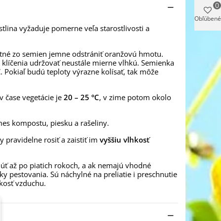
0
Obľúbené
stlina vyžaduje pomerne veľa starostlivosti a
utné zo semien jemne odstrániť oranžovú hmotu.
s klíčenia udržovať neustále mierne vlhkú. Semienka
. Pokiaľ budú teploty výrazne kolísať, tak môže
v čase vegetácie je
20 – 25 °C
, v zime potom okolo
mes kompostu, piesku a rašeliny.
 pravidelne rosiť a zaistiť im
vyššiu vlhkosť
núť až po piatich rokoch, a ak nemajú vhodné
y pestovania. Sú náchylné na preliatie i preschnutie
hkosť vzduchu.