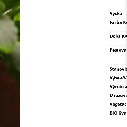
Výška
Farba K
Doba Kv
Pestova
Stanovi
Výsev/
Výrobc
Mrazuvz
Vegetač
BIO Kva