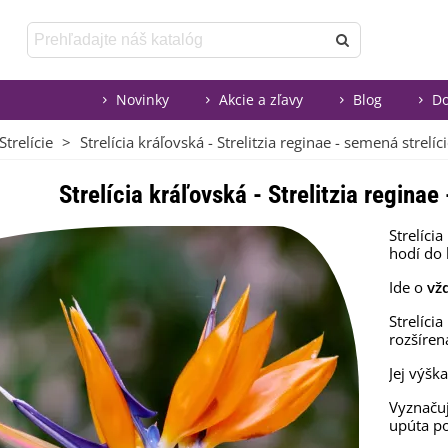
Novinky
Akcie a zľavy
Blog
Do
Strelície
>
Strelícia kráľovská - Strelitzia reginae - semená strelíci
Strelícia kráľovská - Strelitzia reginae
Strelícia
hodí
do 
Ide
o
vž
Strelícia
rozšíren
Jej výšk
Vyznačuj
upúta po