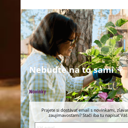
Nebuďte na to sami ⚘
Novinky
Prajete si dostávať email s novinkami, zľava
zaujímavosťami? Stačí iba tu napísať Váš