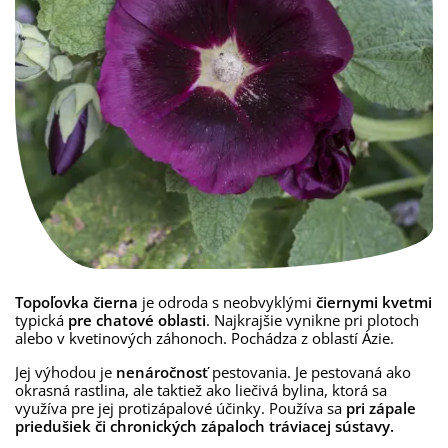
Topoľovka čierna
je odroda s neobvyklými
čiernymi kvetmi
typická
pre chatové oblasti
. N
ajkrajšie vynikne pri plotoch
alebo v kvetinových záhonoch.
Pochádza z oblastí Ázie.
Jej výhodou je
nenáročnosť
pestovania. Je pestovaná ako
okrasná rastlina, ale taktiež ako liečivá bylina, ktorá sa
využíva pre jej protizápalové účinky. Používa sa
pri zápale
priedušiek či chronických zápaloch tráviacej sústavy.