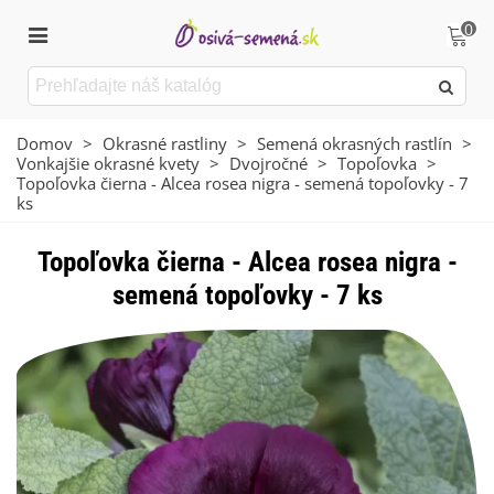
0
Domov
>
Okrasné rastliny
>
Semená okrasných rastlín
>
Vonkajšie okrasné kvety
>
Dvojročné
>
Topoľovka
>
Topoľovka čierna - Alcea rosea nigra - semená topoľovky - 7
ks
Topoľovka čierna - Alcea rosea nigra -
semená topoľovky - 7 ks