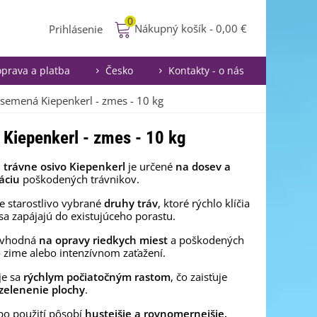
0
Nákupný košík
-
0,00 €
Prihlásenie
prava a platba
Česko
Kontakty - o nás
 semená Kiepenkerl - zmes - 10 kg
 Kiepenkerl - zmes - 10 kg
 trávne osivo Kiepenkerl
je určené
na dosev a
áciu
poškodených trávnikov.
 starostlivo vybrané
druhy tráv
, ktoré rýchlo klíčia
sa zapájajú do existujúceho porastu.
 vhodná
na opravy riedkych miest
a poškodených
 zime alebo intenzívnom zaťažení.
je sa
rýchlym počiatočným rastom
, čo zaisťuje
ozelenenie plochy
.
po použití pôsobí
hustejšie a rovnomernejšie.