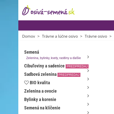
Domov
>
Trávne a lúčne osivo
>
Trávne osivo
>
Semená
Zelenina, bylinky, kvety, rastliny a ďalšie
Cibuľoviny a sadenice
PREDPREDAJ
Sadbová zelenina
PREDPREDAJ
BIO kvalita
Zelenina a ovocie
Bylinky a korenie
Semená na klíčenie