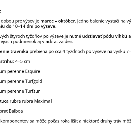
,53 €
:
alia Canova - Lilium -
ibuľoviny - 1 ks
 dobou pre výsev je
marec – október.
Jedno balenie vystačí na 
niu do 10–14 dní po výseve.
3,85 €
-30%
,69 €
vých štyroch týždňov po výseve je nutné
udržiavať pôdu vlhkú a 
egónia plnokvetá žltá -
nejších podmienok aj viackrát za deň.
egonia superba -...
3,85 €
-30%
,69 €
enie trávnika
prebieha po cca 4 týždňoch po výseve na výšku 7
ukalyptus Baby Blue -
strihu
: 4–5 cm
lahovičník - Eukalyptus...
um perenne Esquire
,08 €
um perenne Turfgold
ium perenne Turfsun
tuca rubra rubra Maxima1
prať Balboa
 komponentov sa môže počas roka líšiť a niektoré druhy tráv m