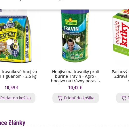
 trávnikové hnojivo -
Hnojivo na trávniky proti
Pachový 
 s guánom - 2,5 kg
burine Travin - Agro -
Zdravá 
hnojivo na trávny porast -
800 g
10,59 €
10,42 €
Pridať do košíka
Pridať do košíka
ace články