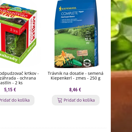
odpudzovač krtkov -
Trávnik na dosatie - semená
Trávnik n
záhrada - ochrana
Kiepenkerl - zmes - 250 g
tráv
rastlín - 2 ks
5,15 €
8,46 €
Pridať do košíka
Pridať do košíka
P