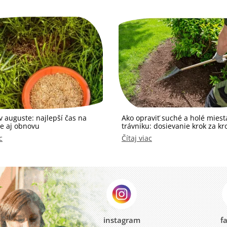
v auguste: najlepší čas na
Ako opraviť suché a holé miest
ie aj obnovu
trávniku: dosievanie krok za k
c
Čítaj viac
instagram
f