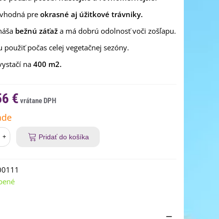
 vhodná pre
okrasné aj úžitkové trávniky.
náša
bežnú záťaž
a má dobrú odolnosť voči zošľapu.
 použiť počas celej vegetačnej sezóny.
vystačí na
400 m2.
56 €
ade
+
Pridať do košíka
00111
bené