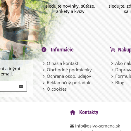
sledujte novinky, súťaže,
sledujte, z
ankety a kvízy
sa 
Informácie
Nakup
O nás a kontakt
Ako nak
mi a inými
Obchodné podmienky
Doprava
 email.
Ochrana osob. údajov
Formulá
Reklamačný poriadok
Blog
O cookies
Kontakty
info@osiva-semena.sk