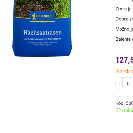
Zmes je
Dobre z
Možno ju
Balenie 
127,
Na skl
emienkové bomby -
arčekový box na vajíčka -...
-
,68 €
uchynské bylinky na malú
Kód:
50
lochu - výsevný disk...
Obľú
,80 €
rkva neskorá Cidera -
aucus carota - semená -...