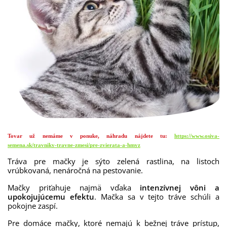
Tovar už nemáme v ponuke, náhradu nájdete tu:
https://www.osiva-
semena.sk/travniky-travne-zmesi/pre-zvierata-a-hmyz
Tráva
pre
mačky
je
sýto
zelená rastlina
,
na
listoch
vrúbkovaná
,
nenáročná
na
pestovanie
.
Mačky
priťahuje
najmä
vďaka
intenzívnej
vôni
a
upokojujúcemu
efektu
.
Mačka
sa
v
tejto
tráve
schúli
a
pokojne
zaspí
.
Pre domáce mačky, ktoré nemajú k bežnej tráve prístup,