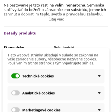
Na pestovanie je táto rastlina
veľmi nenáročná
. Semienka
stačí vysiať do bežného záhradníckeho substrátu, jemne ich
zahrnúť a dopriať im
teplo, svetlo a pravidelnú zálievku.
Čítaj viac
Vypestovať si ich môžete celoročne v interiéri v kvetináči.
Detaily produktu
Stanovisko
Polotienisté
Slnečné
Tieto webové stránky ukladajú v súlade so zákonmi na
vaše zariadenie súbory, všeobecne nazývané cookies.
Výrobca
SemenaOnline
Používaním týchto stránok s tým vyjadrujete súhlas.
BIO Kvalita
Nie
Technické cookies
Mohli byste ešte potrebovať
Analytické cookies
Marketingové cookies