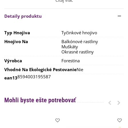
Čítaj viac
potreby. V dobe hlavného vegetačného cyklu postup
opakujeme po 2 mesiacoch. Mimo tento cyklus (november -
február) použijeme polovičnú dávku.
Detaily produktu
Typ Hnojiva
Tyčinkové hnojivo
Hnojivo Na
Balkónové rastliny
Muškáty
Okrasné rastliny
Výrobca
Forestina
Vhodné Na Ekologické Pestovanie
Nie
8594003195587
ean13
Mohli byste ešte potrebovať