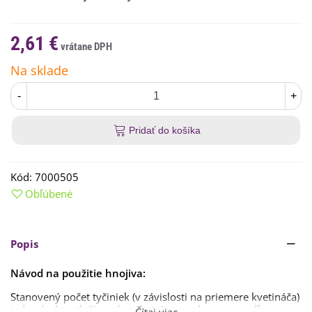
2,61 €
Na sklade
-
+
Pridať do košíka
Kód:
7000505
Obľúbené
Popis
Návod na použitie hnojiva:
Stanovený počet tyčiniek (v závislosti na priemere kvetináča)
jednoducho vtlačíme do substrátu a polievame podľa