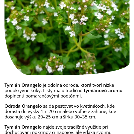
Tymián Orangelo
je odolná odroda, ktorá tvorí nízke
pôdokryvné kríky. Listy majú tradičnú
tymiánovú arómu
doplnenú pomarančovými podtónmi.
Odroda Orangelo
sa dá pestovať vo kvetináčoch, kde
dorastá do výšky 15–20 cm alebo voľne v záhone, kde
dosahuje výšku 20–25 cm a šírku 30–35 cm.
Tymián Orangelo
nájde svoje tradičné využitie pri
dochucovaní pokrmov či nápojov, ale vďaka svojmu