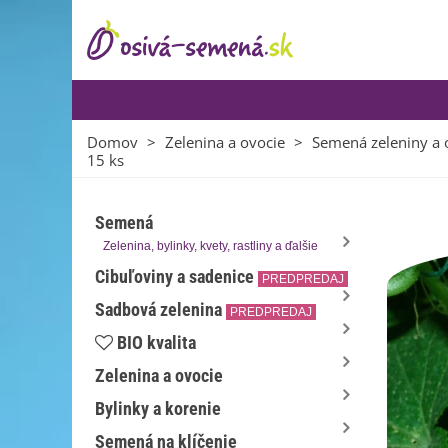
Domov
>
Zelenina a ovocie
>
Semená zeleniny a 
15 ks
Semená
Zelenina, bylinky, kvety, rastliny a ďalšie
Cibuľoviny a sadenice
PREDPREDAJ
Sadbová zelenina
PREDPREDAJ
BIO kvalita
Zelenina a ovocie
Bylinky a korenie
Semená na klíčenie