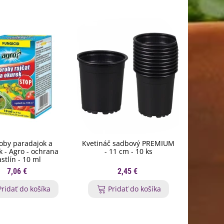
oby paradajok a
Kvetináč sadbový PREMIUM
BoPo
k - Agro - ochrana
- 11 cm - 10 ks
paradajk
astlín - 10 ml
7,06 €
2,45 €
Pridať do košíka
Pridať do košíka
P