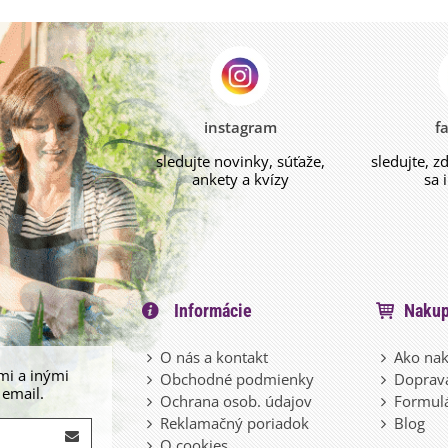
instagram
f
sledujte novinky, súťaže,
sledujte, z
ankety a kvízy
sa 
Informácie
Nakup
O nás a kontakt
Ako nak
mi a inými
Obchodné podmienky
Doprava
 email.
Ochrana osob. údajov
Formulá
Reklamačný poriadok
Blog
O cookies