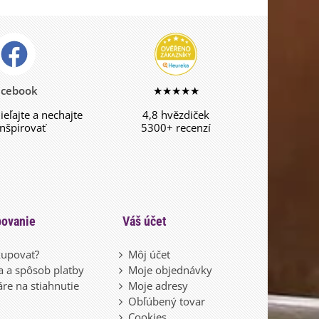
acebook
★★★★★
dieľajte a nechajte
4,8 hvězdiček
inšpirovať
5300+ recenzí
ovanie
Váš účet
upovať?
Môj účet
 a spôsob platby
Moje objednávky
re na stiahnutie
Moje adresy
Obľúbený tovar
Cookies