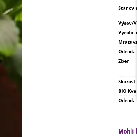
Stanovi
Výsev/
Výrobc
Mrazuvz
Odroda
Zber
Skorosť
BIO Kva
Odroda
Mohli 