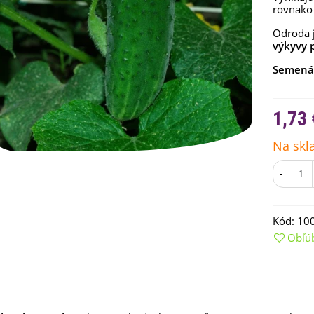
rovnako 
Odroda 
výkyvy 
Semená
1,73 
Na skl
-
emienkové bomby -
arčekový box na vajíčka -...
Kód:
10
,68 €
Obľú
uchynské bylinky na malú
lochu - výsevný disk...
,80 €
rkva neskorá Cidera -