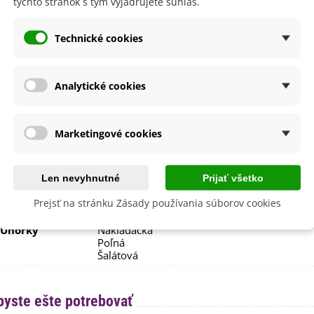
týchto stránok s tým vyjadrujete súhlas.
sko
Polotienisté
Slnečné
Technické cookies
výsadba
Apríl
a
SemenaOnline
Analytické cookies
dornosť
Nie
F1 Hybridná
Marketingové cookies
August
Júl
Jún
Len nevyhnutné
Prijať všetko
 Odrody
Skorá
Prejsť na stránku Zásady používania súborov cookies
lita
Nie
 Uhorky
Nakladačka
Poľná
Šalátová
byste ešte potrebovať