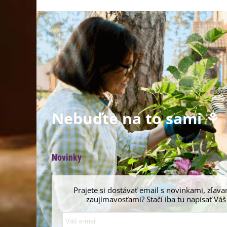
Nebuďte na to sami ⚘
Novinky
Prajete si dostávať email s novinkami, zľava
zaujímavosťami? Stačí iba tu napísať Váš