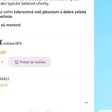
ako typické šalátové uhorky.
je veľmi
tolerantná voči plesniam a dobre zvláda
počasia.
 sú morené.
€
ade
+
Pridať do košíka
00451
bené