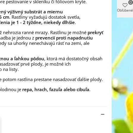
pre pestovanie v skleníku či fóliovom kryte.
0
Obľúbené
ený výživný substrát a miernu
,5 cm
. Rastliny vyžadujú dostatok svetla,
enia je 1 - 2 týždne, niekedy dlhšie
.
 už nehrozia ranné mrazy. Rastlinu je možné
prekryť
sadba je jednou z
prevencií proti napadnutiu
kedy sa uhorky nenechávajú rásť na zemi, ale
óznou a ľahkou pôdou
, ktorá má dostatočný obsah
nasadzovať prvé plody, je možné ich
o na listy.
e potom rastlina prestane nasadzovať ďalšie plody.
lodinou je
repa, hrach, fazuľa alebo cibuľa
.