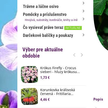
Trávne a lúčne osivo
Pomôcky a príslušenstvo
Hnojivá, substráty, kvetináče, knihy a iné
Čo vysievať práve teraz
AKTUÁLNE
Darčekové balíčky a poukazy
Výber pre aktuálne
obdobie
Krókus Firefly - Crocus
S
sieberi - hľuzy krókusu...
d
1,73 €
8
K
Korunkovka kráľovská
p
červená - Fritillaria...
3
Popis
4,46 €
M