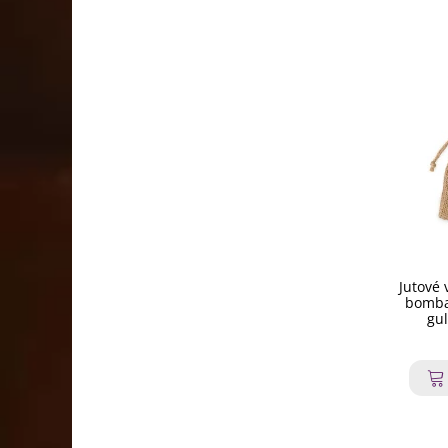
Jutové 
bomba
gul