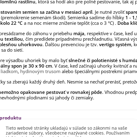
lomilnú rastlinu
, ktorá sa hodí ako pre poľné pestovanie, tak aj 
aucus carota - semená -...
,53 €
stovaním semien sa začína v mesiaci apríl
. Je nutné zvoliť
spar
(premokrenie semenám škodí). Semienka sadíme do hĺbky
1 - 1
alia Canova - Lilium -
kolo 22 °C
a na noc mierne zníženie teplôt (cca o 3 °C)
.
Doba klíč
ibuľoviny - 1 ks
3,85 €
-30%
 presádzame do záhonu v priebehu
,69 €
mája
, respektíve v čase, keď
 textíliou
, čím predídete prípadnému prechladnutiu. Včasná vý
y plesňou uhorkovou
. Ďalšou prevenciou je tzv.
vertigo systém
, 
egónia plnokvetá žltá -
egonia superba -...
sa do sietí.
3,85 €
-30%
,69 €
re výsadbu uhoriek by malo byť
slnečné či polotienisté s hum
eálny spon je 30 x 90 cm
. V čase, keď začínajú uhorky kvitnúť a 
ukalyptus Baby Blue -
ť
liadkom
,
hydinovým trusom
alebo špeciálnymi postrekmi priam
lahovičník - Eukalyptus...
,08 €
ky sa zberajú každý druhý deň. Nesmie sa nechať prerásť, pretož
emožno opakovane pestovať v rovnakej pôde
. Vhodnou predp
evhodnými plodinami sú jahody či zemiaky.
 produktu
Tieto webové stránky ukladajú v súlade so zákonmi na vaše
zariadenie súbory, všeobecne nazývané cookies. Používaním
lodu
Zelená