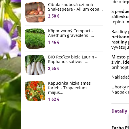
Ide o
tep
D
Cibuľa sadbová ozimná
1
Shakespeare - Allium cepa...
S
predpe
2,50 €
zálievku
Ľ
teplotu
o
c
Kôpor vonný Compact -
Rastliny
2
Anethum graveolens -...
netkanou
rastlin
B
1,46 €
B
vyväzujú 
2
Miesto
p
BIO Reďkev biela Laurin -
Raphanus sativus -...
živín.
Id
E
prihnoji
2,55 €
B
4
Nakladač
Kapucínka nízka zmes
Uhorky
n
farieb - Tropaeolum
Naopak n
majus...
1,62 €
Detaily
Farba P