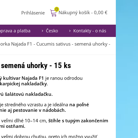
0
Nákupný košík
-
0,00 €
Prihlásenie
prava a platba
Česko
Kontakty - o nás
orka Najada F1 - Cucumis sativus - semená uhorky -
 semená uhorky - 15 ks
ý kultivar Najada F1
je ranou odrodou
karpickej nakladačky
.
vú šalátovú nakladačku.
 je stredného vzrastu a je ideálna
na poľné
nie aj pestovanie v nádobách.
ú veľmi dlhé 10–14 cm,
štíhle s tupým zakončením
mi ostňami.
 veľmi dobrou chuťou, preto ich možno využiť