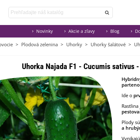
Novinky
Akcie a zľavy
Blog
Do
ovocie
>
Plodová zelenina
>
Uhorky
>
Uhorky šalátové
>
Uh
Uhorka Najada F1 - Cucumis sativus -
Hybridn
parteno
Ide o
pr
Rastlina
pestova
Plody s
a hrubý
Vynikajú