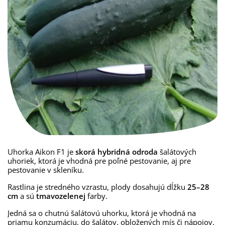
Uhorka Aikon F1 je
skorá hybridná odroda
šalátových
uhoriek, ktorá je vhodná pre poľné pestovanie, aj pre
pestovanie v skleníku.
Rastlina je stredného vzrastu, plody dosahujú dĺžku
25–28
cm
a sú
tmavozelenej
farby.
Jedná sa o chutnú šalátovú uhorku, ktorá je vhodná na
priamu konzumáciu, do šalátov, obložených mís či nápojov.