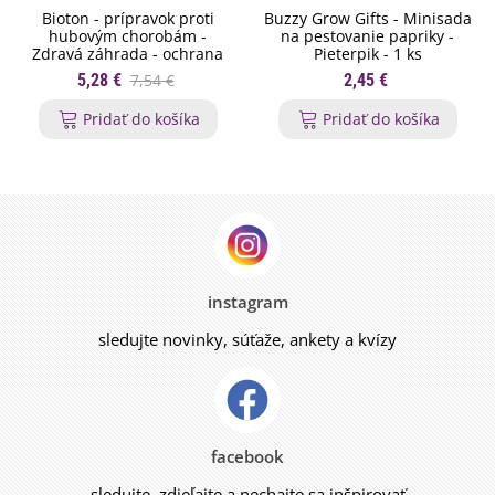
Bioton - prípravok proti
Buzzy Grow Gifts - Minisada
hubovým chorobám -
na pestovanie papriky -
Zdravá záhrada - ochrana
Pieterpik - 1 ks
rastlín - 200 ml
5,28 €
7,54 €
2,45 €
Pridať do košíka
Pridať do košíka
instagram
sledujte novinky, súťaže, ankety a kvízy
facebook
sledujte, zdieľajte a nechajte sa inšpirovať