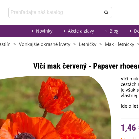
Novinky
Akcie a zľavy
Blog
Do
stlín
>
Vonkajšie okrasné kvety
>
Letničky
>
Mak - letničky
Vlčí mak červený - Papaver rhoea
Vlčí mak
cestách 
je však
vlastnej
Ide o
let
1,46 