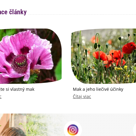
ace články
te si vlastný mak
Mak a jeho liečivé účinky
c
Čítaj viac