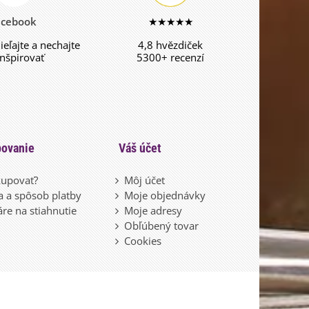
acebook
★★★★★
dieľajte a nechajte
4,8 hvězdiček
inšpirovať
5300+ recenzí
ovanie
Váš účet
upovať?
Môj účet
 a spôsob platby
Moje objednávky
re na stiahnutie
Moje adresy
Obľúbený tovar
Cookies