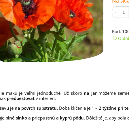
Na skl
-
Kód:
10
Obľú
emienkové bomby -
arčekový box na vajíčka -...
nie maku je veľmi jednoduché. Už skoro
na jar
môžeme semie
mak
predpestovať
v interiéri.
,68 €
sevu je
na povrch substrátu.
Doba klíčenia je
1 – 2 týždne pri t
uchynské bylinky na malú
lochu - výsevný disk...
uje
plné slnko a priepustnú a kyprú pôdu
. Dôležité je, aby bola
,80 €