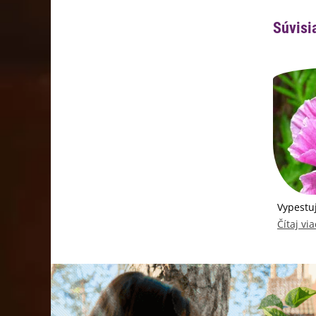
Súvisi
Vypestuj
Čítaj via