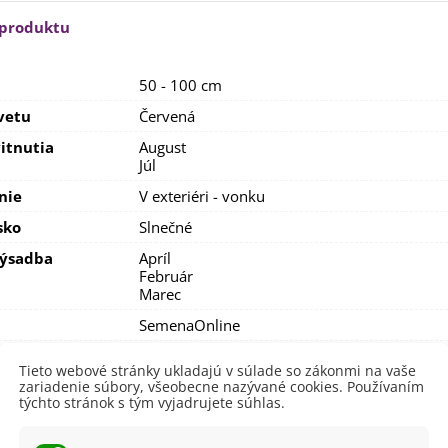
rkva neskorá Cidera -
 produktu
aucus carota - semená -...
,53 €
50 - 100 cm
alia Canova - Lilium -
ibuľoviny - 1 ks
vetu
Červená
3,85 €
-30%
,69 €
itnutia
August
Júl
egónia plnokvetá žltá -
egonia superba -...
nie
V exteriéri - vonku
3,85 €
-30%
,69 €
sko
Slnečné
ukalyptus Baby Blue -
výsadba
Apríl
lahovičník - Eukalyptus...
Február
,08 €
Marec
a
SemenaOnline
né Obdobie
Letničky
Tieto webové stránky ukladajú v súlade so zákonmi na vaše
zariadenie súbory, všeobecne nazývané cookies. Používaním
lita
Nie
týchto stránok s tým vyjadrujete súhlas.