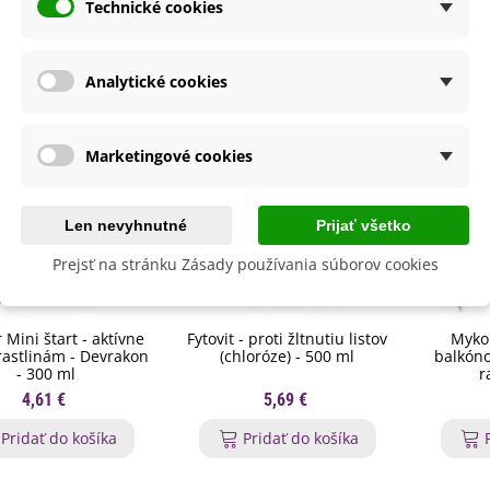
byste ešte potrebovať
Technické cookies
Analytické cookies
Marketingové cookies
Len nevyhnutné
Prijať všetko
Prejsť na stránku Zásady používania súborov cookies
 Mini štart - aktívne
Fytovit - proti žltnutiu listov
Myko
 rastlinám - Devrakon
(chloróze) - 500 ml
balkóno
- 300 ml
r
4,61 €
5,69 €
Pridať do košíka
Pridať do košíka