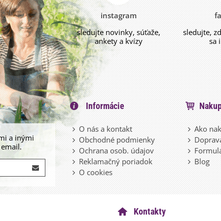
instagram
f
sledujte novinky, súťaže,
sledujte, z
ankety a kvízy
sa 
Informácie
Nakup
O nás a kontakt
Ako nak
mi a inými
Obchodné podmienky
Doprava
 email.
Ochrana osob. údajov
Formulá
Reklamačný poriadok
Blog
O cookies
Kontakty