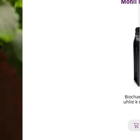
Mohli 
Biochar
uhlie k