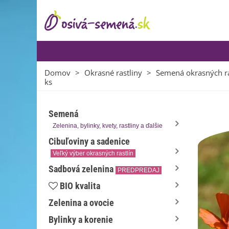
Domov
>
Okrasné rastliny
>
Semená okrasných ra
ks
Semená
Zelenina, bylinky, kvety, rastliny a ďalšie
Cibuľoviny a sadenice
Veľký výber okrasných rastlín
Sadbová zelenina
PREDPREDAJ
BIO kvalita
Zelenina a ovocie
Bylinky a korenie