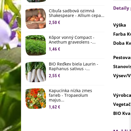
M
Detaily
D
Cibuľa sadbová ozimná
1
Shakespeare - Allium cepa...
2,50 €
Výška
Ľ
c
Farba K
Kôpor vonný Compact -
2
Anethum graveolens -...
Doba Kv
B
1,46 €
B
Pestova
2
BIO Reďkev biela Laurin -
Stanovi
Raphanus sativus -...
E
Výsev/
2,55 €
B
4
Kapucínka nízka zmes
Výrobc
farieb - Tropaeolum
majus...
Vegetač
1,62 €
BIO Kva