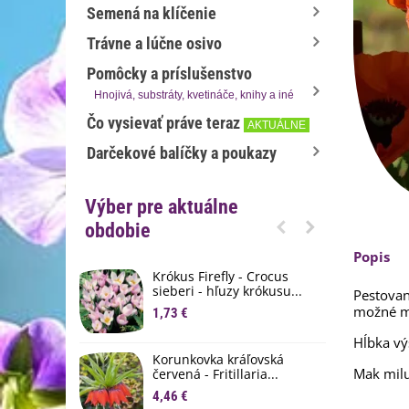
Semená na klíčenie
Trávne a lúčne osivo
Pomôcky a príslušenstvo
Hnojivá, substráty, kvetináče, knihy a iné
Čo vysievať práve teraz
AKTUÁLNE
Darčekové balíčky a poukazy
Výber pre aktuálne
obdobie
Popis
Krókus Firefly - Crocus
S
sieberi - hľuzy krókusu...
d
Pestova
možné 
1,73 €
8
Hĺbka vý
K
Korunkovka kráľovská
p
Mak mil
červená - Fritillaria...
3
4,46 €