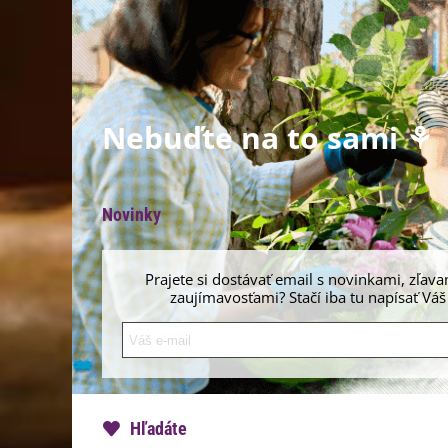
Nebuďte na to sami ⚘
Novinky
Prajete si dostávať email s novinkami, zľava
zaujímavosťami? Stačí iba tu napísať Váš
Hľadáte