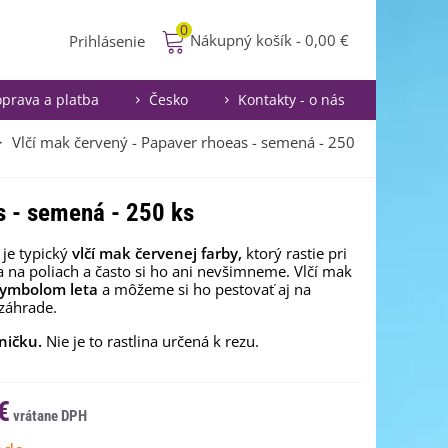
0
Nákupný košík
-
0,00 €
Prihlásenie
prava a platba
Česko
Kontakty - o nás
>
Vlčí mak červený - Papaver rhoeas - semená - 250
s - semená - 250 ks
 je typický
vlčí mak červenej farby,
ktorý rastie pri
a na poliach a často si ho ani nevšimneme. Vlčí mak
symbolom leta
a môžeme si ho pestovať aj na
 záhrade.
ničku.
Nie je to rastlina určená k rezu.
€