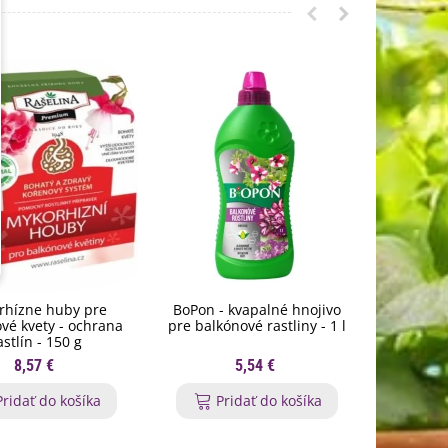
rhízne huby pre
BoPon - kvapalné hnojivo
Nožnice n
vé kvety - ochrana
pre balkónové rastliny - 1 l
St
astlín - 150 g
8,57 €
5,54 €
Pridať do košíka
Pridať do košíka
P