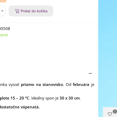
ade
+
Pridať do košíka
00508
bené
nka vysiať
priamo na stanovisko
. Od
februára
je
eplote 15 – 20 °C
. Ideálny spon je
30 x 30 cm
.
dostatočne vápenatá.
0