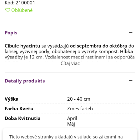
Kód:
2100001
Obľúbené
Popis
Cibule hyacintu
sa vysádzajú
od septembra do októbra
do
ľahšej, výživnej pôdy, obohatenej o vyzretý kompost.
Hĺbka
výsadby
je 12 cm. Vzdialenosť medzi rastlinami sa odporúča
10–20 cm. Stanovište by malo byť
dostatočne slnečné.
Čítaj viac
V zime je potrebné hyacinty
chrániť proti vymrznutiu
.
Spôsobov je niekoľko. Buď ich môžete úplne vybrať zo zeme
Detaily produktu
a uchovať na suchom mieste pri teplote cca 15 °C v rašeline
alebo môžete len zahrnúť rastliny suchým lístím či slamou.
Na jar túto pokrývku včas odstráňte.
Výška
20 - 40 cm
Ak budete pestovať
rastliny v kvetináči
, je nutné, aby
Farba Kvetu
Zmes farieb
kvetináč bol najmenej 10 cm vysoký. Cibuľky sadíme do
hĺbky tak, aby 1/3 cibuľky vyčnievala nad substrát. Najskôr
Doba Kvitnutia
Apríl
po dobu cca 2 mesiacov skladujte nádobu v chladnej
Máj
miestnosti s teplotou 5–8 °C, potom ju premiestnite do izby,
Pestovanie
V exteriéri - vonku
kde sa začnú objavovať prvé lístky.
Tieto webové stránky ukladajú v súlade so zákonmi na
V interiéri - dnu