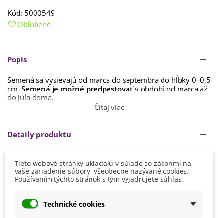
Kód:
5000549
Obľúbené
Popis
Semená sa vysievajú od marca do septembra do hĺbky 0–0,5
cm.
Semená je možné predpestovať
v období od marca až
do júla doma.
Čítaj viac
Semená kvetinovej zmesi klíčia približne 14 – 28 dní pri
teplote 10–20 °C. Stanovište voľte
slnečné, príp.
polotienisté.
Detaily produktu
Pravidelne odstraňujte
odkvitnuté kvety.
Výška
20 - 40 cm
Tieto webové stránky ukladajú v súlade so zákonmi na
vaše zariadenie súbory, všeobecne nazývané cookies.
Farba Kvetu
Zmes farieb
Používaním týchto stránok s tým vyjadrujete súhlas.
Doba Kvitnutia
August
Júl
Technické cookies
Jún