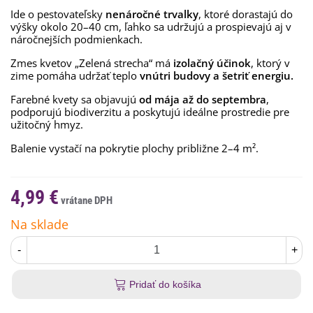
Ide o pestovateľsky
nenáročné trvalky
, ktoré dorastajú do
výšky okolo 20–40 cm, ľahko sa udržujú a prospievajú aj v
náročnejších podmienkach.
Zmes kvetov „Zelená strecha“ má
izolačný účinok
, ktorý v
zime pomáha udržať teplo
vnútri budovy a šetriť energiu.
Farebné kvety sa objavujú
od mája až do septembra
,
podporujú biodiverzitu a poskytujú ideálne prostredie pre
užitočný hmyz.
Balenie vystačí na pokrytie plochy približne 2–4 m².
4,99 €
Na sklade
-
+
Pridať do košíka