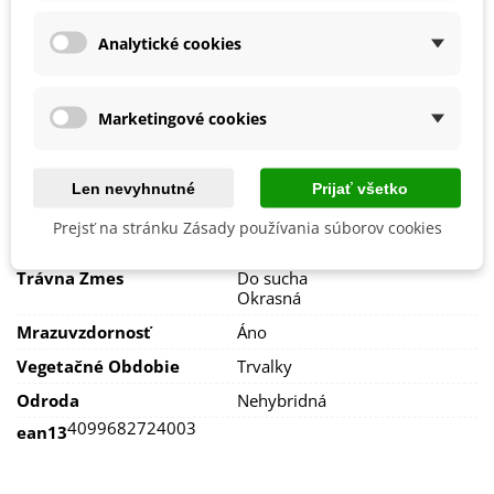
Máj
September
Analytické cookies
Stanovisko
Slnečné
Výsev/výsadba
Apríl
August
Marketingové cookies
Júl
Jún
Máj
Len nevyhnutné
Marec
Prijať všetko
September
Prejsť na stránku Zásady používania súborov cookies
Výrobca
Kiepenkerl
Trávna Zmes
Do sucha
Okrasná
Mrazuvzdornosť
Áno
Vegetačné Obdobie
Trvalky
Odroda
Nehybridná
4099682724003
ean13