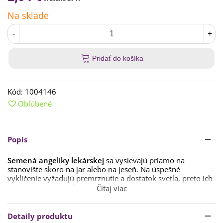
Na sklade
-
+
Pridať do košíka
Kód:
1004146
Obľúbené
Popis
Semená angeliky lekárskej
sa vysievajú priamo na
stanovište skoro na jar alebo na jeseň. Na úspešné
vyklíčenie vyžadujú premrznutie a dostatok svetla, preto ich
vysievajte na povrch zeminy.
Čítaj viac
Stanovište by malo byť čiastočne zatienené s
vlhkou,
humóznou a priepustnou pôdou
. Rastlina vyžaduje aj
Detaily produktu
dostatok priestoru.