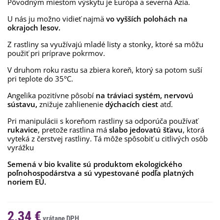
Pôvodným miestom výskytu je Európa a severná Ázia.
U nás ju možno vidieť najmä
vo vyšších polohách na
okrajoch lesov.
Z rastliny sa využívajú mladé listy a stonky, ktoré sa môžu
použiť pri príprave pokrmov.
V druhom roku rastu sa zbiera koreň, ktorý sa potom suší
pri teplote do 35°C.
Angelika pozitívne pôsobí
na tráviaci systém, nervovú
sústavu,
znižuje zahlienenie
dýchacích ciest
atď.
Pri manipulácii s koreňom rastliny sa odporúča používať
rukavice
, pretože rastlina má
slabo jedovatú šťavu
, ktorá
vyteká z čerstvej rastliny. Tá môže spôsobiť u citlivých osôb
vyrážku
Semená v bio kvalite sú produktom ekologického
poľnohospodárstva a sú vypestované podľa platných
noriem EÚ.
2,34 €