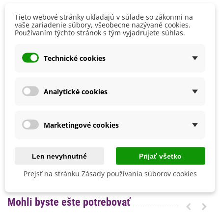
Rastlinám doprajte
pravidelnú zálievku a občasné
Tieto webové stránky ukladajú v súlade so zákonmi na
Výška
100 - 150 cm
prihnojenie.
vaše zariadenie súbory, všeobecne nazývané cookies.
Používaním týchto stránok s tým vyjadrujete súhlas.
Farba Kvetu
Biela
Prvý rok vytvorí
listovú ružicu
, v druhom roku vykvitnú
Zelená
zelenobiele kvietky. Potom, čo sa rastlina samovoľne
Technické cookies
vysemení, odumiera.
Doba Kvitnutia
August
Júl
Využitie a viac informácií o Anjelike lekárskej nájdete na
Pestovanie
V exteriéri - vonku
stránkach
bylinkopedie.cz
Analytické cookies
Stanovisko
Polotienisté
Výrobca
SemenaOnline
Marketingové cookies
Mrazuvzdornosť
Áno
Vegetačné Obdobie
Dvojročné
Len nevyhnutné
Prijať všetko
BIO Kvalita
Áno
Nie
Prejsť na stránku Zásady používania súborov cookies
Mohli byste ešte potrebovať