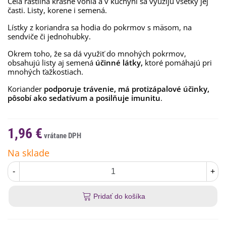
Celá rastlina krásne vonia a v kuchyni sa využijú všetky jej
časti.
Listy, korene i semená.
Lístky z koriandra sa hodia do pokrmov s mäsom, na
sendviče či jednohubky.
Okrem toho, že sa dá využiť do mnohých pokrmov,
obsahujú listy aj semená
účinné látky,
ktoré pomáhajú pri
mnohých ťažkostiach.
Koriander
podporuje trávenie, má protizápalové účinky,
pôsobí ako sedatívum a posilňuje imunitu
.
1,96 €
Na sklade
-
+
Pridať do košíka