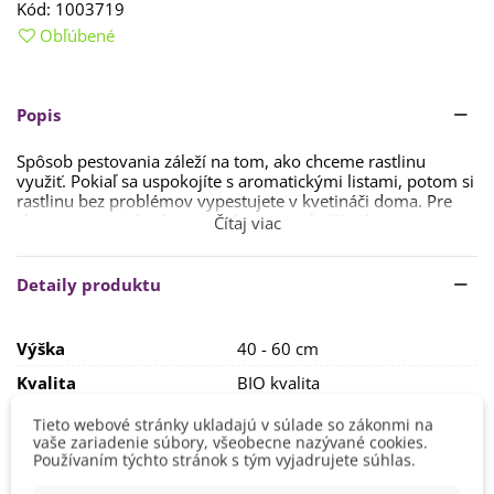
Kód:
1003719
Obľúbené
Popis
Spôsob pestovania záleží na tom, ako chceme rastlinu
využiť. Pokiaľ sa uspokojíte s aromatickými listami, potom si
rastlinu bez problémov vypestujete v kvetináči doma. Pre
zber semien už budete potrebovať vonkajší záhon.
Čítaj viac
Koriander sa vysieva
v druhej polovici mája priamo na
záhon.
Možno si ho i
predpestovať ako sadenicu od marca
Detaily produktu
do apríla
. Pre urýchlenie klíčenia môžete semená namočiť
na 2 – 3 dni do vlažnej vody alebo harmančekového nálevu.
Doba klíčenia sa pohybuje okolo
2 - 3 týždňov
(i dlhšie).
Výška
40 - 60 cm
Bylinke sa bude dariť
na úplnom slnku, prípadne v
Kvalita
BIO kvalita
polotieni, v priepustnej, zásaditej a výživnej pôde.
Taktiež
je dôležitá pravidelná závlaha. Rastlina neznáša mráz, takže
Pestovanie
V exteriéri - vonku
Tieto webové stránky ukladajú v súlade so zákonmi na
ju pestujte ideálne ako klasickú letničku.
V interiéri - dnu
vaše zariadenie súbory, všeobecne nazývané cookies.
Používaním týchto stránok s tým vyjadrujete súhlas.
Stanovisko
Slnečné
Listy sa zbierajú pomerne skoro, semená až približne
koncom augusta. Semená sa zberajú dozreté (po zhnednutí)