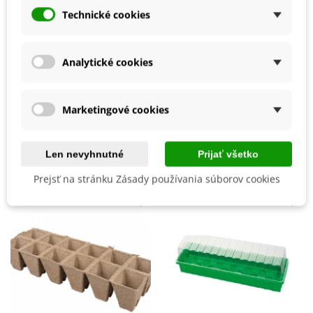
Výsev/výsadba
Apríl
a potom sa sušia.
Technické cookies
Máj
Výrobca
SemenaOnline
Analytické cookies
Mrazuvzdornosť
Nie
Vegetačné Obdobie
Letničky
BIO Kvalita
Áno
Marketingové cookies
Mohli byste ešte potrebovať
Len nevyhnutné
Prijať všetko
Prejsť na stránku Zásady používania súborov cookies