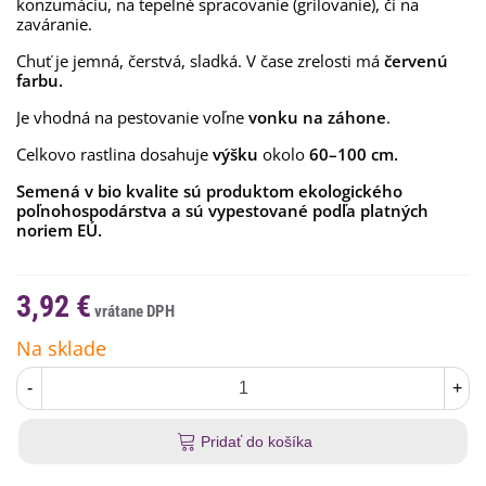
konzumáciu, na tepelné spracovanie (grilovanie), či na
zaváranie.
Chuť je jemná, čerstvá, sladká. V čase zrelosti má
červenú
farbu.
Je vhodná na pestovanie voľne
vonku na záhone
.
Celkovo rastlina dosahuje
výšku
okolo
60–
100 cm.
Semená v bio kvalite sú produktom ekologického
poľnohospodárstva a sú vypestované podľa platných
noriem EÚ.
3,92 €
Na sklade
-
+
Pridať do košíka