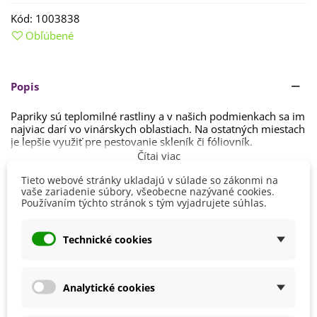
Kód:
1003838
Obľúbené
Popis
Papriky sú teplomilné rastliny a v našich podmienkach sa im
najviac darí vo vinárskych oblastiach. Na ostatných miestach
je lepšie využiť pre pestovanie skleník či fóliovník.
Čítaj viac
S
predpestovaním semien začíname už vo februári
.
Semienka sadíme do ľahkého
substrátu
,
ktorý by mal
Tieto webové stránky ukladajú v súlade so zákonmi na
byť
vaše zariadenie súbory, všeobecne nazývané cookies.
vždy preparený
. Hĺbka výsevu je približne
0,3 – 0,5 cm
.
Detaily produktu
Používaním týchto stránok s tým vyjadrujete súhlas.
Pokiaľ chceme klíčenie urýchliť, je možné nechať osivo 24
hodín pred výsevom namočené. Dôležité je dbať pri klíčení
na
dostatok svetla a tepla
. Papriky potrebujú teplotu
okolo
Farba Plodu
Červená
Technické cookies
28 °C
, pričom nesmie byť nižšia než 22 °C. Vhodným
miestom na pestovanie však nie sú radiátory a okenné
Kvalita
BIO kvalita
parapety. Najlepší výsledok dosiahnete
v
parenisku
.
Doba
klíčenia je spravidla
Stanovisko
1 – 2 týždne
Slnečné
.
Analytické cookies
Výsev/výsadba
Február
Rastliny presádzame na vonkajší záhon v dobe, keď už