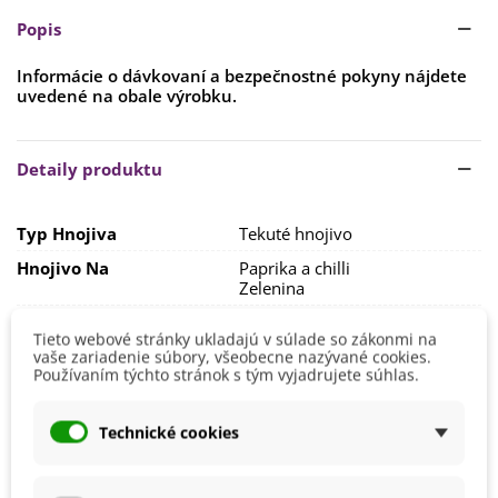
Popis
Informácie o dávkovaní a bezpečnostné pokyny nájdete
uvedené na obale výrobku.
Čítaj viac
Detaily produktu
Typ Hnojiva
Tekuté hnojivo
Hnojivo Na
Paprika a chilli
Zelenina
Výrobca
Forestina
Tieto webové stránky ukladajú v súlade so zákonmi na
Veľkosť Balenia
500 ml
vaše zariadenie súbory, všeobecne nazývané cookies.
Používaním týchto stránok s tým vyjadrujete súhlas.
Vhodné Na Ekologické Pestovanie
Áno
Zloženie
Organické
Technické cookies
8595618406358
ean13