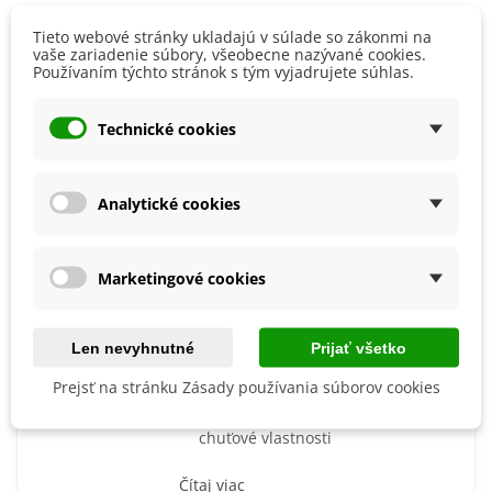
Tieto webové stránky ukladajú v súlade so zákonmi na
vaše zariadenie súbory, všeobecne nazývané cookies.
Lipkavec pravý pomôže aj pri ťažkých
Používaním týchto stránok s tým vyjadrujete súhlas.
ochoreniach
Existuje viac druhov lipkavca,
Technické cookies
najznámejší je však lipkavec
obyčajný
Analytické cookies
Čítaj viac
Marketingové cookies
Microgreens majú netradičnú chuť, sú
dekoratívne a bohaté na vitamíny
Len nevyhnutné
Prijať všetko
Prejsť na stránku Zásady používania súborov cookies
Microgreens sú veľmi bohaté na
vitamíny a majú netradičné
chuťové vlastnosti
Čítaj viac