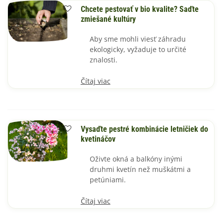
Chcete pestovať v bio kvalite? Saďte
zmiešané kultúry
Aby sme mohli viesť záhradu
ekologicky, vyžaduje to určité
znalosti.
Čítaj viac
Vysaďte pestré kombinácie letničiek do
kvetináčov
Oživte okná a balkóny inými
druhmi kvetín než muškátmi a
petúniami.
Čítaj viac