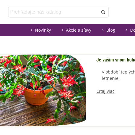
Novinky
Akcie a zľavy
Blog
Do
Je vašim snom boha
V období teplýc
letnenie.
Čítaj viac