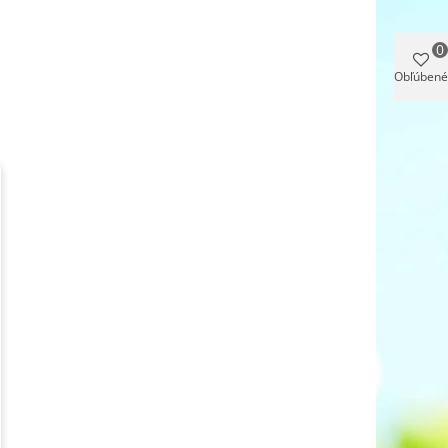
0
Obľúbené