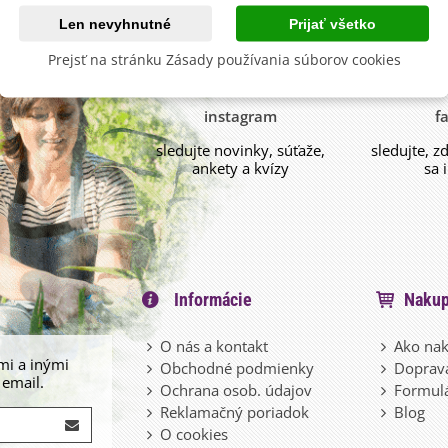
Len nevyhnutné
Prijať všetko
Prejsť na stránku Zásady používania súborov cookies
instagram
f
sledujte novinky, súťaže,
sledujte, z
ankety a kvízy
sa 
Informácie
Nakup
O nás a kontakt
Ako nak
mi a inými
Obchodné podmienky
Doprava
 email.
Ochrana osob. údajov
Formulá
Reklamačný poriadok
Blog
O cookies