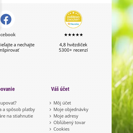
acebook
★★★★★
dieľajte a nechajte
4,8 hvězdiček
inšpirovať
5300+ recenzí
ovanie
Váš účet
upovať?
Môj účet
 a spôsob platby
Moje objednávky
re na stiahnutie
Moje adresy
Obľúbený tovar
Cookies