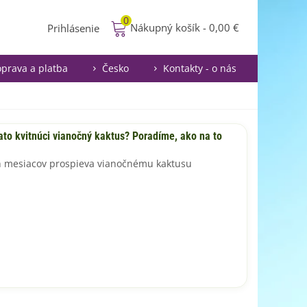
0
Nákupný košík
-
0,00 €
Prihlásenie
prava a platba
Česko
Kontakty - o nás
to kvitnúci vianočný kaktus? Poradíme, ako na to
h mesiacov prospieva vianočnému kaktusu