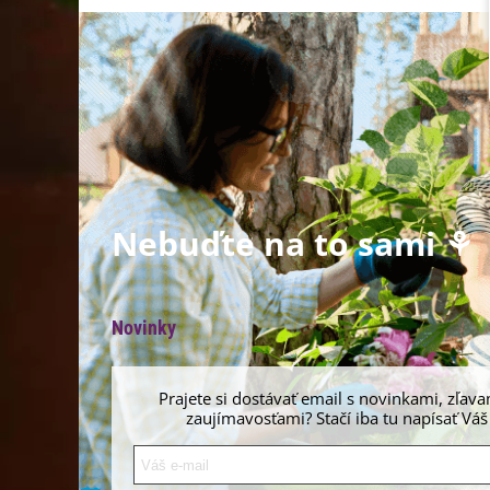
Nebuďte na to sami ⚘
Novinky
Prajete si dostávať email s novinkami, zľava
zaujímavosťami? Stačí iba tu napísať Váš