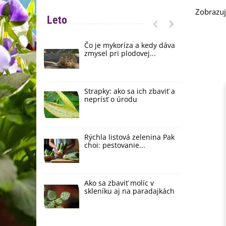
Zobrazuj
Leto
Čo je mykoríza a kedy dáva
Č
zmysel pri plodovej...
s
Strapky: ako sa ich zbaviť a
A
neprísť o úrodu
m
Rýchla listová zelenina Pak
Č
choi: pestovanie...
1
Ako sa zbaviť molíc v
U
skleníku aj na paradajkách
p