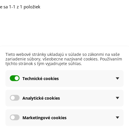
e sa 1-1 z 1 položiek
o vsádzať v júli: kompletný
prievodca druhou...
ko opraviť suché a holé
Tieto webové stránky ukladajú v súlade so zákonmi na vaše
iesta v trávniku:...
zariadenie súbory, všeobecne nazývané cookies. Používaním
týchto stránok s tým vyjadrujete súhlas.
o vysievať v júni? Objavte
Technické cookies
3 druhov zeleniny...
Analytické cookies
niverzálny sprievodca
estovaním chilli: od...
Marketingové cookies