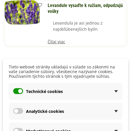
Levandule vysaďte k ružiam, odpudzujú
vošky
Levanduľa je asi jednou z
najobľúbenejších bylín
Čítaj viac
Tieto webové stránky ukladajú v súlade so zákonmi na
Ligurček lekársky dodá pokrmom
vaše zariadenie súbory, všeobecne nazývané cookies.
Používaním týchto stránok s tým vyjadrujete súhlas.
lahodnú chuť
Ligurček lekársky je vysoká
Technické cookies
rastlina, ktorá prevonia vašu
kuchyňu
Analytické cookies
Čítaj viac