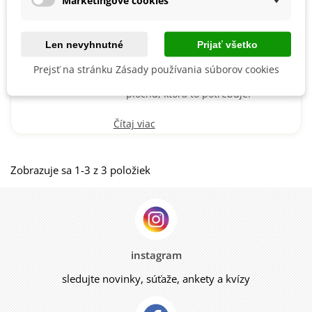
Marketingové cookies
Chcete skryť nepekné zákutia, ovinúť
plot či ozeleniť terasu? Pestujte popínavé
Len nevyhnutné
Prijať všetko
letničky
Prejsť na stránku Zásady používania súborov cookies
Popínavé letničky rýchlo pokryjú
plochu, ktorá to potrebuje.
Čítaj viac
Zobrazuje sa 1-3 z 3 položiek
instagram
sledujte novinky, súťaže, ankety a kvízy