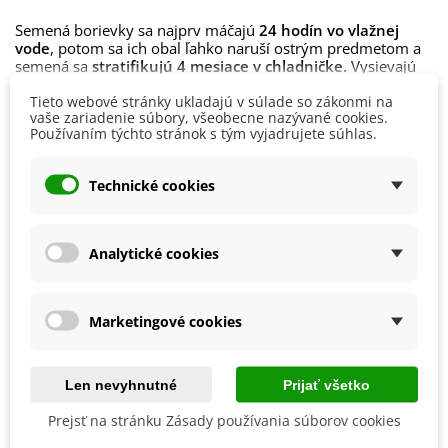
Semená borievky sa najprv máčajú
24 hodín vo vlažnej
vode
, potom sa ich obal ľahko naruší ostrým predmetom a
semená sa
stratifikujú 4 mesiace v chladničke.
Vysievajú
sa do hĺbky
max. 0,5 cm
. Doba klíčenia je
2 – 3 mesiace
na
Čítaj viac
Tieto webové stránky ukladajú v súlade so zákonmi na
svetlom mieste.
vaše zariadenie súbory, všeobecne nazývané cookies.
Používaním týchto stránok s tým vyjadrujete súhlas.
Borievkam vyhovuje
plné slnko
, preto im vyberte
Detaily produktu
nezatienené stanovisko. Priamy slnečný úpal im nevadí.
Rovnako dobre zvládajú i znečistené ovzdušie, takže sa
Technické cookies
veľmi dobre hodia na miesta, kde iné ihličnany neporastú.
Výška
150 - 200 cm
Sú to rastliny
nenáročné na pôdu
, bude sa im dariť i v
Pestovanie
V exteriéri - vonku
chudobnejšej pôde, v kamenistej či stavebnej suti. Jediné, čo
Analytické cookies
im prekáža, je príliš zamokrený substrát.
Stanovisko
Slnečné
Výrobca
SemenaOnline
Marketingové cookies
Mrazuvzdornosť
Áno
Vegetačné Obdobie
Trvalky
BIO Kvalita
Nie
Len nevyhnutné
Prijať všetko
Prejsť na stránku Zásady používania súborov cookies