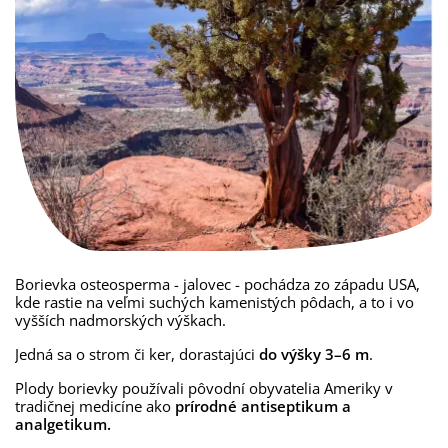
Borievka osteosperma - jalovec - pochádza zo západu USA,
kde rastie na veľmi suchých kamenistých pôdach, a to i vo
vyšších nadmorských výškach.
Jedná sa o strom či ker, dorastajúci
do výšky 3–6 m
.
Plody borievky používali pôvodní obyvatelia Ameriky v
tradičnej medicíne ako
prírodné antiseptikum a
analgetikum.