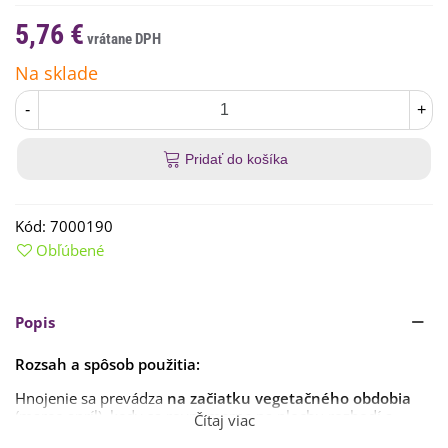
5,76 €
Na sklade
-
+
Pridať do košíka
Kód:
7000190
Obľúbené
Popis
Rozsah a spôsob použitia:
Hnojenie sa prevádza
na začiatku vegetačného obdobia
(marec-apríl), kedy sa rovnomerne na plochu rozhodí a
Čítaj viac
potom zapraví do pôdy v odporúčanej dávke.
Plocha