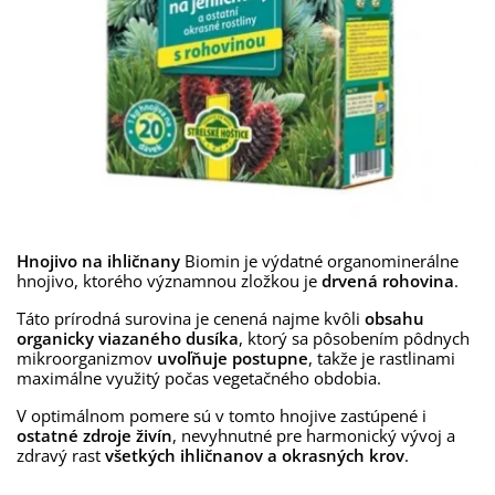
Hnojivo na ihličnany
Biomin je výdatné organominerálne
hnojivo, ktorého významnou zložkou je
drvená rohovina
.
Táto prírodná surovina je cenená najme kvôli
obsahu
organicky viazaného dusíka
, ktorý sa pôsobením pôdnych
mikroorganizmov
uvoľňuje postupne
, takže je rastlinami
maximálne využitý počas vegetačného obdobia.
V optimálnom pomere sú v tomto hnojive zastúpené i
ostatné zdroje živín
, nevyhnutné pre harmonický vývoj a
zdravý rast
všetkých ihličnanov a okrasných krov
.