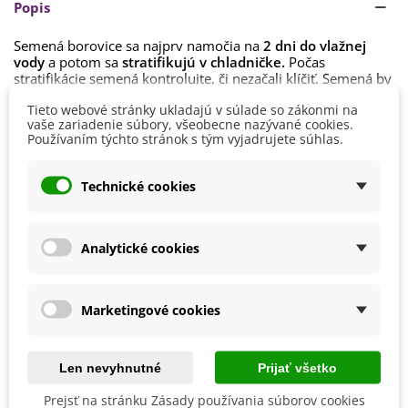
Popis
Semená borovice sa najprv namočia na
2 dni do vlažnej
vody
a potom sa
stratifikujú v chladničke.
Počas
stratifikácie semená kontrolujte, či nezačali klíčiť. Semená by
sa mali otvoriť a mal by byť vidieť drobný korienok. Semená
Čítaj viac
Tieto webové stránky ukladajú v súlade so zákonmi na
sa vysievajú
ľahko pod povrch substrátu
, klíčenie prebieha
vaše zariadenie súbory, všeobecne nazývané cookies.
zvyčajne
niekoľko týždňov.
Používaním týchto stránok s tým vyjadrujete súhlas.
Detaily produktu
Substrát pre borovice by mal byť
piesčitý alebo piesčito-
hlinitý, priepustný, s dobrou drenážou z perlitu či štrku
.
Technické cookies
Okolo vysadeného stromčeka by mal byť neustále
dostatok
Výška
150 - 200 cm
mulčovacej kôry
.
Pestovanie
V exteriéri - vonku
Boroviciam sa najviac darí
na slnečnom alebo polo-
Analytické cookies
tienistom stanovisku
, ideálne s rozptýleným svetlom.
Stanovisko
Polotienisté
Rastline vyberte také miesto, kde bude mať
dostatok
Slnečné
priestoru
pre rast.
Výrobca
SemenaOnline
Marketingové cookies
Zálievka by mala byť
pravidelná
v čase, keď je substrát už
Mrazuvzdornosť
Áno
vyschnutý. Rastlina znesie skôr krátkodobé sucho než
premokrenie substrátu.
Vegetačné Obdobie
Trvalky
Len nevyhnutné
Prijať všetko
BIO Kvalita
Nie
Prejsť na stránku Zásady používania súborov cookies