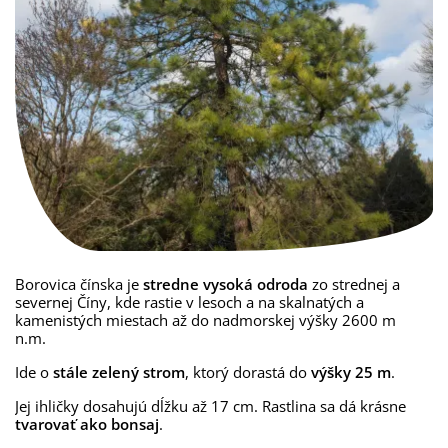
Borovica
čínska
je
stredne
vysoká odroda
zo strednej a
severnej
Číny, kde rastie v lesoch a na skalnatých a
kamenistých miestach až do nadmorskej výšky 2600 m
n.m.
Ide o
stále zelený strom
, ktorý dorastá do
výšky 25 m
.
Jej
ihličky
dosahujú dĺžku
až 17
cm
.
Rastlina sa
dá
krásne
tvarovať ako bonsaj
.