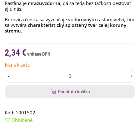
Rastlina
je
mrazuvzdorná,
dá sa teda bez ťažkostí pestovať
aj u nás.
Borovica čínska sa vyznačuje vodorovným rastom vetví, čím
sa vytvára
charakteristický sploštený tvar celej koruny
stromu.
2,34 €
Na sklade
-
+
Pridať do košíka
Kód:
1001502
Obľúbené