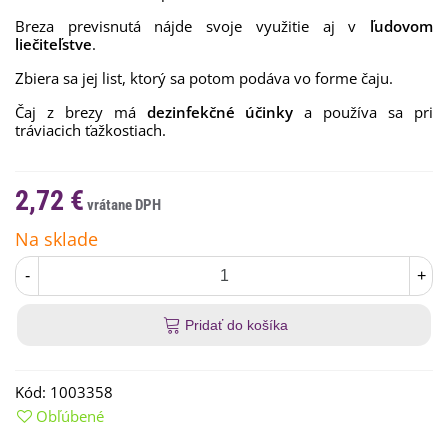
Breza previsnutá
nájde
svoje využitie
aj
v
ľudovom
liečiteľstve
.
Zbiera
sa
jej
list
,
ktorý sa potom
podáva
vo
forme
čaju
.
Čaj z brezy má
dezinfekčné účinky
a používa sa pri
tráviacich ťažkostiach.
2,72 €
Na sklade
-
+
Pridať do košíka
Kód:
1003358
Obľúbené