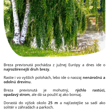
Breza previsnutá
pochádza
z južnej
Európy
a
dnes ide
o
najrozšírenejší
druh
brezy
.
Rastie i vo vyšších polohách, lebo ide o naozaj
nenáročnú a
odolnú drevinu
.
Breza previsnutá
je mohutný,
rýchlo rastúci,
opadavý
strom
,
ale dá
sa
použiť
aj
ako
bonsaj
.
Dorastá do výšok okolo
25 m
a najčastejšie sa sadí ako
solitér v záhradách a parkoch.