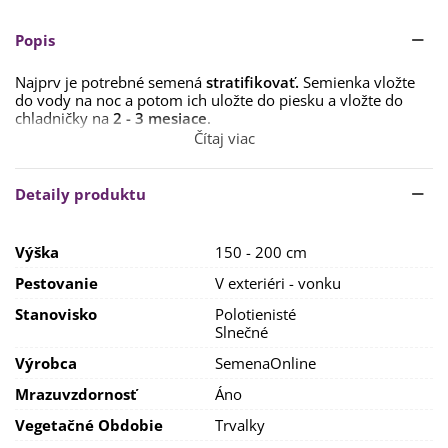
Popis
Najprv je potrebné semená
stratifikovať.
Semienka vložte
do vody na noc a potom ich uložte do piesku a vložte do
chladničky na
2 - 3 mesiace
.
Čítaj viac
Potom môžete semienka vysievať priamo na konečné
stanovisko, na substrát, len ľahko ich zatlačíme. Stanovisko
vyberáme
polo-tienisté alebo slnečné.
Často sa sadí ako
Detaily produktu
solitér na záhrade.
Na pôdu nie je náročná. Porastie i v menej kvalitných
Výška
150 - 200 cm
pôdach, napr. kamenistých. Ideálna je však
dobre
priepustná, trvale mierne vlhká zemina.
Pestovanie
V exteriéri - vonku
Jediné, čo breze nesedí, je presádzanie. Preto jej vyberte
Stanovisko
Polotienisté
hneď na začiatok také miesto, kde bude môcť rásť veľa
Slnečné
rokov. Rastlina je
mrazuvzdorná
a nevyžaduje žiadne
Výrobca
SemenaOnline
špeciálne opatrenia.
Mrazuvzdornosť
Áno
Semená môžeme vysievať na jeseň priamo na vonkajšie
stanovisko, prejdú tzv. prírodnou stratifikáciou.
Vegetačné Obdobie
Trvalky