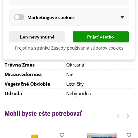
September
Pestovanie
V exteriéri - vonku
Marketingové cookies
Stanovisko
Slnečné
Výsev/výsadba
Apríl
Jún
Len nevyhnutné
Prijať všetko
Máj
Marec
Prejsť na stránku Zásady používania súborov cookies
Výrobca
Pieterpik
Trávna Zmes
Okrasná
Mrazuvzdornosť
Nie
Vegetačné Obdobie
Letničky
Odroda
Nehybridná
Mohli byste ešte potrebovať