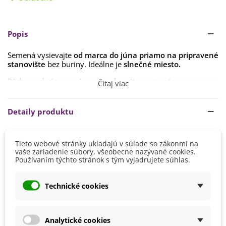
Popis
Semená vysievajte
od marca do júna priamo na pripravené
stanovište
bez buriny. Ideálne je
slnečné miesto.
Pôdu pred výsevom
jemne nakyprite,
semená rovnomerne
Čítaj viac
rozhoďte a ľahko
zapravte do zeminy
(len veľmi plytko).
Potom plochu
pritlačte a zalejte.
Detaily produktu
Substrát udržujte
mierne vlhký
, kým semená nevyklíčia.
Klíčenie môže prebiehať
postupne a nerovnomerne.
Výška
40 - 60 cm
Prvé kvety sa objavujú z
a 6–8 týždňov
od výsevu a lúka
Tieto webové stránky ukladajú v súlade so zákonmi na
60 - 80 cm
vaše zariadenie súbory, všeobecne nazývané cookies.
kvitne až do jesene.
80 - 100 cm
Používaním týchto stránok s tým vyjadrujete súhlas.
Pre zachovanie druhovej rozmanitosti odporúčame do
Farba Kvetu
Zmes farieb
porastu počas sezóny
len minimálne zasahovať
a prípadne
Technické cookies
ho
po odkvitnutí pokosiť.
Doba Kvitnutia
August
Júl
Jún
Október
Analytické cookies