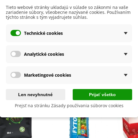
Marec
Tieto webové stránky ukladajú v súlade so zákonmi na vaše
a
SemenaOnline
zariadenie súbory, všeobecne nazývané cookies. Používaním
týchto stránok s tým vyjadrujete súhlas.
dornosť
Nie
né Obdobie
Letničky
Technické cookies
lita
Nie
Analytické cookies
byste ešte potrebovať
Marketingové cookies
Len nevyhnutné
Prijať všetko
Prejsť na stránku Zásady používania súborov cookies