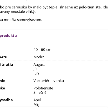
aucus carota - semená -...
sko
pre černušku by malo byť
teplé, slnečné až polo-tienisté
. Id
,53 €
iavaný neustále vlhký.
alia Canova - Lilium -
 sa množia samovýsevom.
ibuľoviny - 1 ks
3,85 €
-30%
,69 €
egónia plnokvetá žltá -
 produktu
egonia superba -...
3,85 €
-30%
,69 €
40 - 60 cm
ukalyptus Baby Blue -
vetu
Modrá
lahovičník - Eukalyptus...
,08 €
itnutia
August
Júl
Jún
nie
V exteriéri - vonku
sko
Polotienisté
Slnečné
výsadba
Apríl
Máj