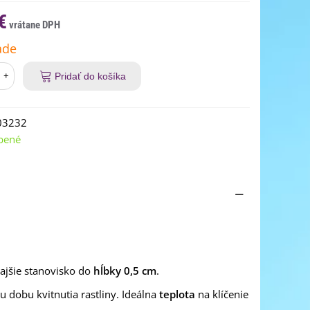
€
ade
+
Pridať do košíka
03232
bené
jšie stanovisko do
hĺbky 0,5 cm
.
 dobu kvitnutia rastliny. Ideálna
teplota
na klíčenie