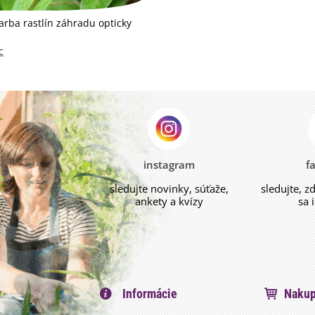
arba rastlín záhradu opticky
c
instagram
f
sledujte novinky, súťaže,
sledujte, z
ankety a kvízy
sa 
Informácie
Nakup