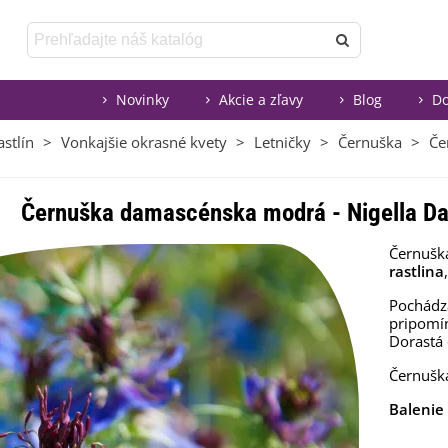
Novinky
Akcie a zľavy
Blog
Do
stlín
>
Vonkajšie okrasné kvety
>
Letničky
>
Černuška
>
Če
Černuška damascénska modrá - Nigella D
Černušk
rastlina
Pochádza
pripomín
Dorastá
Černušk
Balenie