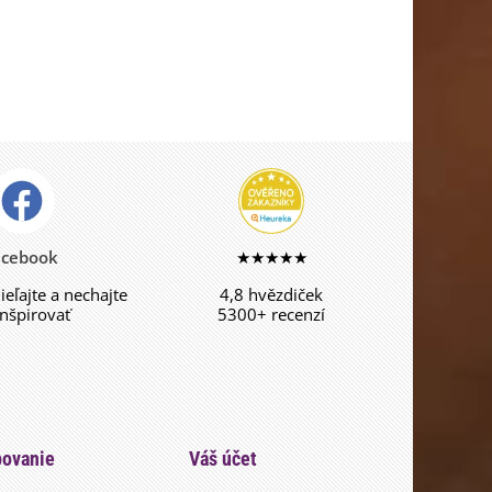
acebook
★★★★★
dieľajte a nechajte
4,8 hvězdiček
inšpirovať
5300+ recenzí
ovanie
Váš účet