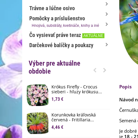
Trávne a lúčne osivo
Pomôcky a príslušenstvo
Hnojivá, substráty, kvetináče, knihy a iné
Čo vysievať práve teraz
AKTUÁLNE
Darčekové balíčky a poukazy
Výber pre aktuálne
obdobie
Popis
Krókus Firefly - Crocus
S
sieberi - hľuzy krókusu...
d
1,73 €
Návod n
8
Černuška
K
Korunkovka kráľovská
p
červená - Fritillaria...
Semená 
3
4,46 €
Je dobré
M
je
18 - 