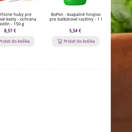
rhízne huby pre
BoPon - kvapalné hnojivo
Nožnice n
vé kvety - ochrana
pre balkónové rastliny - 1 l
St
astlín - 150 g
8,57 €
5,54 €
Pridať do košíka
Pridať do košíka
P