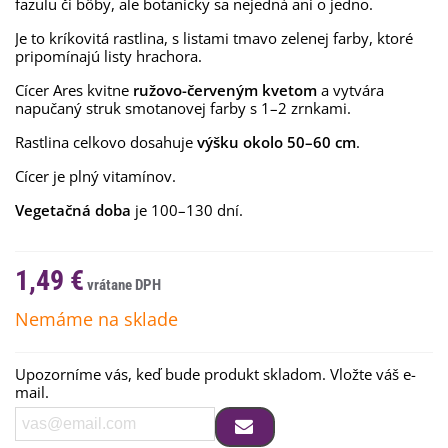
fazuľu či bôby, ale botanicky sa nejedná ani o jedno.
Je to kríkovitá rastlina, s listami tmavo zelenej farby, ktoré
pripomínajú listy hrachora.
Cícer Ares kvitne
ružovo-červeným kvetom
a vytvára
napučaný struk smotanovej farby s 1–2 zrnkami.
Rastlina celkovo dosahuje
výšku okolo 50–60 cm
.
Cícer je plný vitamínov.
Vegetačná doba
je 100–130 dní.
1,49 €
Nemáme na sklade
Upozorníme vás, keď bude produkt skladom. Vložte váš e-
mail.