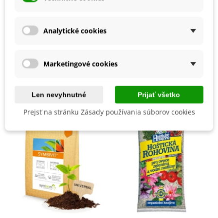
Slnečné
Výsev/výsadba
Apríl
Máj
Analytické cookies
Marec
BIO Kvalita
Nie
Marketingové cookies
Mohli byste ešte potrebovať
Len nevyhnutné
Prijať všetko
Prejsť na stránku Zásady používania súborov cookies