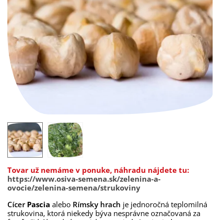
Tovar už nemáme v ponuke, náhradu nájdete tu:
https://www.osiva-semena.sk/zelenina-a-
ovocie/zelenina-semena/strukoviny
Cícer
Pascia
alebo
Rímsky hrach
je jednoročná teplomilná
strukovina, ktorá niekedy býva nesprávne označovaná za