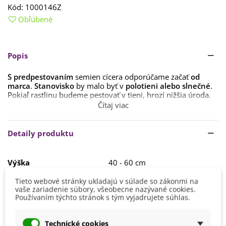
Kód:
1000146Z
Obľúbené
Popis
S predpestovaním
semien cícera odporúčame začať
od
marca
.
Stanovisko
by malo byť v
polotieni alebo slnečné
.
Pokiaľ rastlinu budeme pestovať v tieni, hrozí nižšia úroda.
Čítaj viac
Mladé rastlinky premiestnime von, akonáhle dosiahnu
aspoň 10 cm.
Detaily produktu
Ideálna
hĺbka výsadby
sú 4 cm a šírka 18 cm od seba.
Semienka sa pred samotným výsevom nenamáčajú.
Výška
40 - 60 cm
Substrát
by mal byť bohatý na minerály, dobre priepustný.
Farba Kvetu
Červená
Tieto webové stránky ukladajú v súlade so zákonmi na
Ružová
vaše zariadenie súbory, všeobecne nazývané cookies.
Používaním týchto stránok s tým vyjadrujete súhlas.
Pestovanie
V exteriéri - vonku
Stanovisko
Polotienisté
Technické cookies