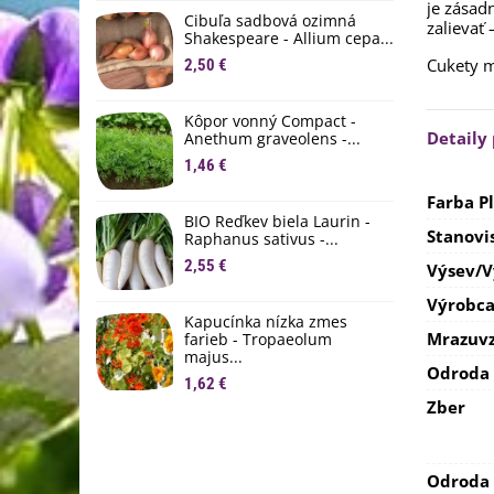
je zásadn
D
Cibuľa sadbová ozimná
zalievať
1
Shakespeare - Allium cepa...
Cukety 
2,50 €
Ľ
c
Kôpor vonný Compact -
2
Detaily
Anethum graveolens -...
B
1,46 €
B
Farba P
2
BIO Reďkev biela Laurin -
Stanovi
Raphanus sativus -...
E
2,55 €
B
Výsev/
4
Výrobc
Kapucínka nízka zmes
Mrazuvz
farieb - Tropaeolum
majus...
Odroda
1,62 €
Zber
Odroda