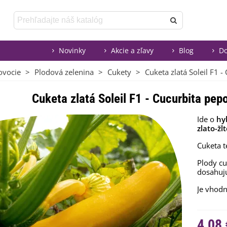
Novinky
Akcie a zľavy
Blog
Do
ovocie
>
Plodová zelenina
>
Cukety
>
Cuketa zlatá Soleil F1 
Cuketa zlatá Soleil F1 - Cucurbita pep
Ide o
hy
zlato-žl
Cuketa t
Plody cu
dosahu
Je vhodn
4,08 