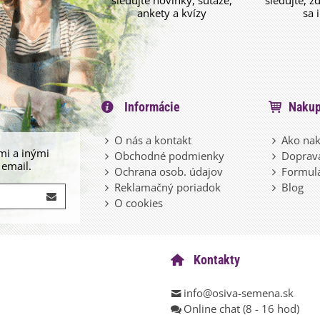
sledujte novinky, súťaže,
sledujte, z
ankety a kvízy
sa 
Informácie
Nakup
O nás a kontakt
Ako nak
mi a inými
Obchodné podmienky
Doprava
 email.
Ochrana osob. údajov
Formulá
Reklamačný poriadok
Blog
O cookies
Kontakty
info@osiva-semena.sk
Online chat (8 - 16 hod)