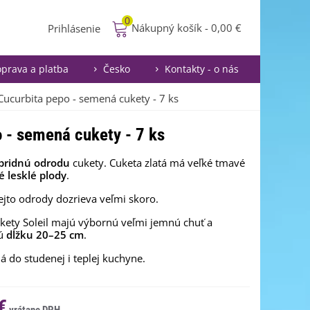
0
Nákupný košík
-
0,00 €
Prihlásenie
prava a platba
Česko
Kontakty - o nás
- Cucurbita pepo - semená cukety - 7 ks
o - semená cukety - 7 ks
bridnú odrodu
cukety. Cuketa zlatá má veľké tmavé
té lesklé plody
.
ejto odrody dozrieva veľmi skoro.
kety Soleil majú výbornú veľmi jemnú chuť a
jú
dĺžku 20–25 cm
.
á do studenej i teplej kuchyne.
€