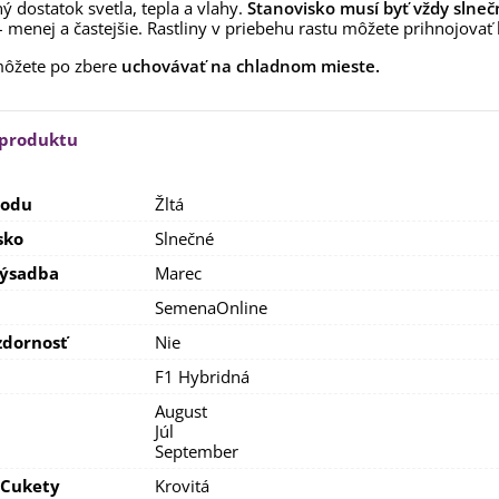
ý dostatok svetla, tepla a vlahy.
Stanovisko musí byť vždy slneč
aucus carota - semená -...
 – menej a častejšie. Rastliny v priebehu rastu môžete prihnojova
,53 €
môžete po zbere
uchovávať na chladnom mieste.
alia Canova - Lilium -
ibuľoviny - 1 ks
3,85 €
-30%
,69 €
 produktu
egónia plnokvetá žltá -
egonia superba -...
lodu
Žltá
3,85 €
-30%
,69 €
sko
Slnečné
ukalyptus Baby Blue -
lahovičník - Eukalyptus...
výsadba
Marec
,08 €
a
SemenaOnline
dornosť
Nie
F1 Hybridná
August
Júl
September
 Cukety
Krovitá