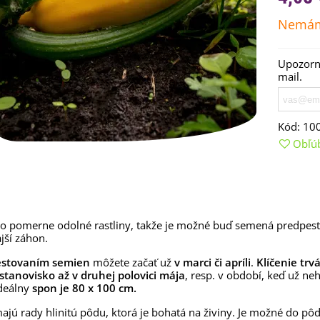
Nemám
Upozorní
mail.
Kód:
10
Obľú
emienkové bomby -
arčekový box na vajíčka -...
 o pomerne odolné rastliny, takže je možné buď semená predpestov
,68 €
jší záhon.
uchynské bylinky na malú
estovaním semien
môžete začať už
v marci či apríli
.
Klíčenie trvá
lochu - výsevný disk...
stanovisko až v druhej polovici mája
, resp. v období, keď už n
Ideálny
spon je 80 x 100 cm.
,80 €
ajú rady hlinitú pôdu, ktorá je bohatá na živiny. Je možné do pôd
rkva neskorá Cidera -