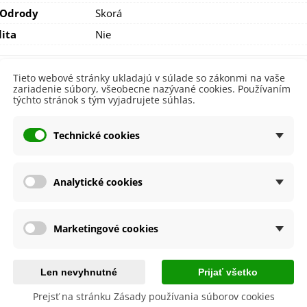
 Odrody
Skorá
lita
Nie
e
Tieto webové stránky ukladajú v súlade so zákonmi na vaše
zariadenie súbory, všeobecne nazývané cookies. Používaním
týchto stránok s tým vyjadrujete súhlas.
Celkový názor:
Technické cookies
Spokojná, šiať budem až na jar.
Marta H.
30.08.2025
Analytické cookies
Z
Marketingové cookies
byste ešte potrebovať
Len nevyhnutné
Prijať všetko
Prejsť na stránku Zásady používania súborov cookies