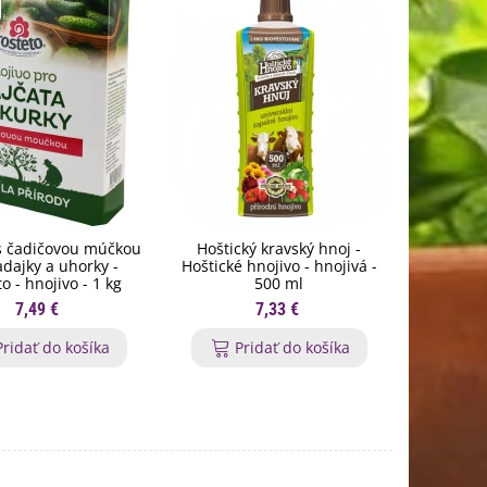
s čadičovou múčkou
Hoštický kravský hnoj -
Biochar
adajky a uhorky -
Hoštické hnojivo - hnojivá -
rastliná
o - hnojivo - 1 kg
500 ml
7,49 €
7,33 €
Pridať do košíka
Pridať do košíka
P