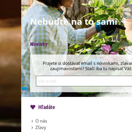
Nebuďte na to sami ⚘
Novinky
Prajete si dostávať email s novinkami, zľava
zaujímavosťami? Stačí iba tu napísať Váš
Hľadáte
O nás
Zľavy