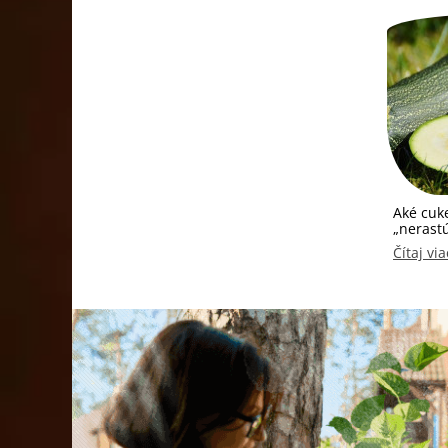
Aké cuke
„nerast
Čítaj via