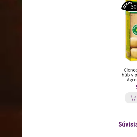
-3
Clonop
húb v p
Agro
Súvisi