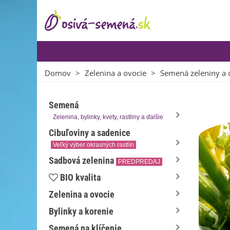
Domov
>
Zelenina a ovocie
>
Semená zeleniny a 
Semená
Zelenina, bylinky, kvety, rastliny a ďalšie
Cibuľoviny a sadenice
Veľký výber okrasných rastlín
Sadbová zelenina
PREDPREDAJ
BIO kvalita
Zelenina a ovocie
Bylinky a korenie
Semená na klíčenie