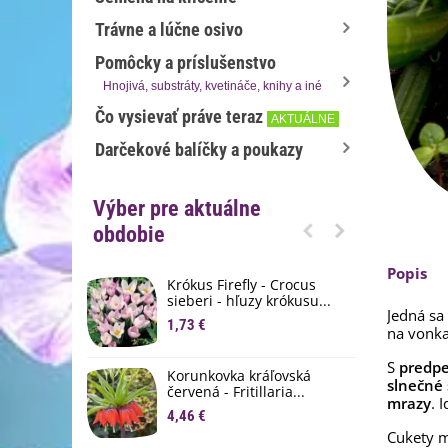
Trávne a lúčne osivo
Pomôcky a príslušenstvo
Hnojivá, substráty, kvetináče, knihy a iné
Čo vysievať práve teraz
AKTUÁLNE
Darčekové balíčky a poukazy
Výber pre aktuálne
obdobie
Popis
Krókus Firefly - Crocus
S
sieberi - hľuzy krókusu...
d
Jedná sa
1,73 €
8
na vonka
K
S
predp
Korunkovka kráľovská
p
slnečné 
červená - Fritillaria...
mrazy
. 
3
4,46 €
Cukety m
M