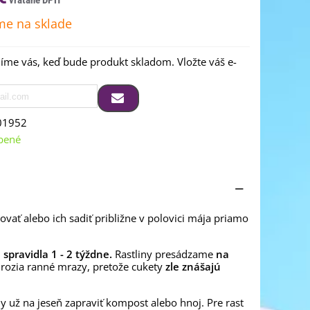
e na sklade
me vás, keď bude produkt skladom. Vložte váš e-
01952
bené
ať alebo ich sadiť približne v polovici mája priamo
 spravidla 1 - 2 týždne.
Rastliny presádzame
na
ehrozia ranné mrazy, pretože cukety
zle znášajú
y už na jeseň zapraviť kompost alebo hnoj. Pre rast