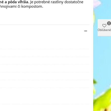
né a pôda vlhšia.
Je potrebné rastliny dostatočne
ť hnojivami či kompostom.
0
Obľúbené