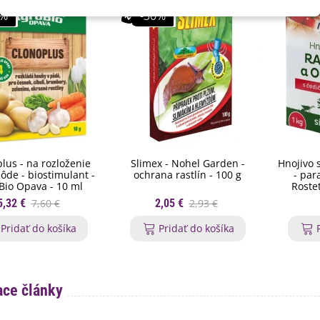
0%
-30%
lus - na rozloženie
Slimex - Nohel Garden -
Hnojivo 
ôde - biostimulant -
ochrana rastlín - 100 g
- par
Bio Opava - 10 ml
Rostet
5,32 €
7,60 €
2,05 €
2,93 €
Pridať do košíka
Pridať do košíka
ace články