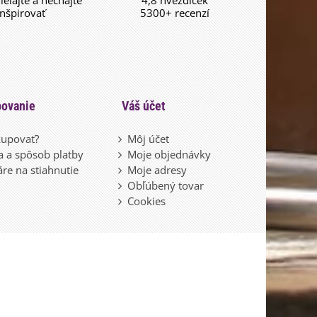
dieľajte a nechajte
4,8 hvězdiček
inšpirovať
5300+ recenzí
ovanie
Váš účet
upovať?
Môj účet
 a spôsob platby
Moje objednávky
re na stiahnutie
Moje adresy
Obľúbený tovar
Cookies