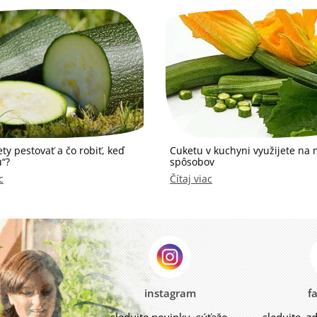
ty pestovať a čo robiť, keď
Cuketu v kuchyni využijete na 
ú“?
spôsobov
c
Čítaj viac
instagram
f