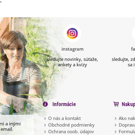
c
instagram
f
sledujte novinky, súťaže,
sledujte, z
ankety a kvízy
sa 
Informácie
Nakup
O nás a kontakt
Ako nak
mi a inými
Obchodné podmienky
Doprava
 email.
Ochrana osob. údajov
Formulá