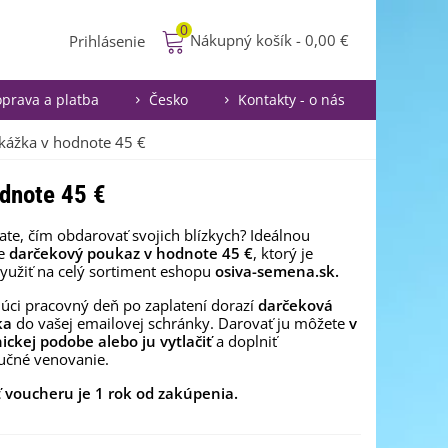
0
Nákupný košík
-
0,00 €
Prihlásenie
prava a platba
Česko
Kontakty - o nás
kážka v hodnote 45 €
dnote 45 €
te, čím obdarovať svojich blízkych? Ideálnou
je
darčekový poukaz v hodnote 45 €
, ktorý je
yužiť na celý sortiment eshopu
osiva-semena.sk.
úci pracovný deň po zaplatení dorazí
darčeková
ka
do vašej emailovej schránky. Darovať ju môžete
v
ickej podobe alebo ju vytlačiť
a doplniť
učné venovanie.
ť voucheru je 1 rok od zakúpenia.