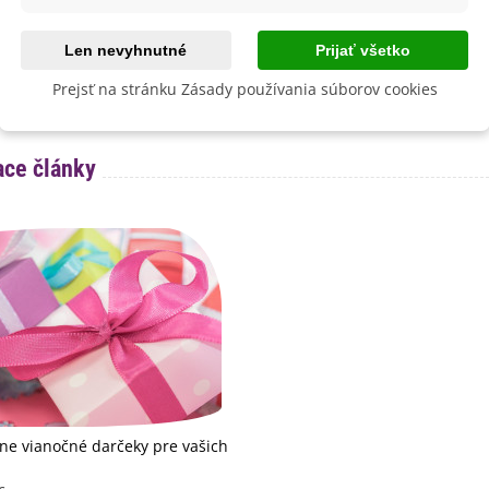
12,48 €
7,33 €
Len nevyhnutné
Prijať všetko
Pridať do košíka
Pridať do košíka
Prejsť na stránku Zásady používania súborov cookies
ace články
lne vianočné darčeky pre vašich