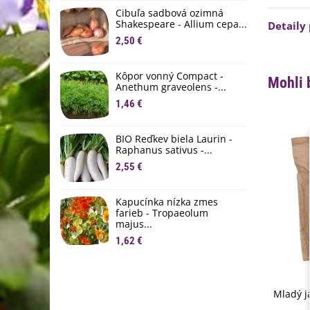
D
Cibuľa sadbová ozimná
1
Shakespeare - Allium cepa...
Detaily
2,50 €
Ľ
c
Kôpor vonný Compact -
2
Mohli 
Anethum graveolens -...
B
1,46 €
B
2
BIO Reďkev biela Laurin -
Raphanus sativus -...
E
2,55 €
B
4
Kapucínka nízka zmes
farieb - Tropaeolum
majus...
1,62 €
Mladý j