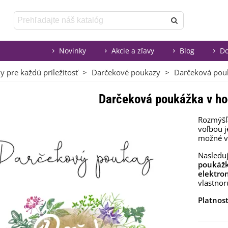
Novinky
Akcie a zľavy
Blog
Do
 pre každú príležitosť
>
Darčekové poukazy
>
Darčeková pou
Darčeková poukážka v ho
Rozmýšľa
voľbou 
možné v
Nasleduj
poukáž
elektron
vlastnor
Platnos