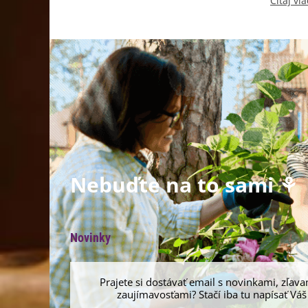
Čítaj via
Nebuďte na to sami ⚘
Novinky
Prajete si dostávať email s novinkami, zľava
zaujímavosťami? Stačí iba tu napísať Váš