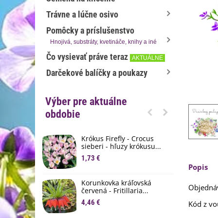
Trávne a lúčne osivo
Pomôcky a príslušenstvo
Hnojivá, substráty, kvetináče, knihy a iné
Čo vysievať práve teraz
AKTUÁLNE
Darčekové balíčky a poukazy
Výber pre aktuálne
obdobie
Krókus Firefly - Crocus
S
sieberi - hľuzy krókusu...
d
1,73 €
8
Popis
K
Korunkovka kráľovská
p
Objednáv
červená - Fritillaria...
3
4,46 €
Kód z vo
M