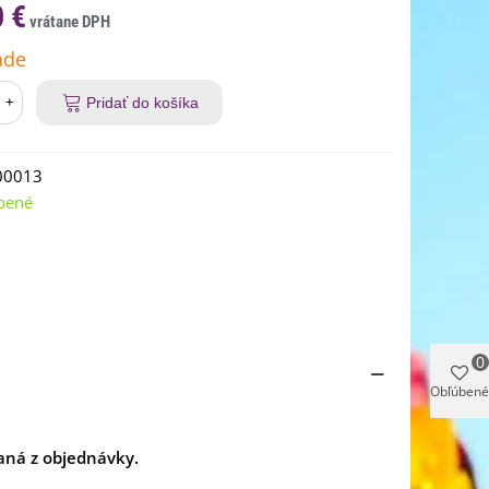
0 €
ade
+
Pridať do košíka
00013
bené
0
Obľúbené
aná z objednávky.