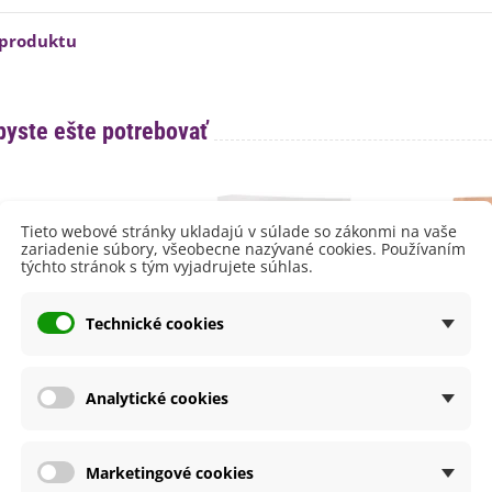
aucus carota - semená -...
,53 €
 produktu
alia Canova - Lilium -
ibuľoviny - 1 ks
3,85 €
-30%
,69 €
byste ešte potrebovať
egónia plnokvetá žltá -
egonia superba -...
3,85 €
-30%
,69 €
Tieto webové stránky ukladajú v súlade so zákonmi na vaše
ukalyptus Baby Blue -
zariadenie súbory, všeobecne nazývané cookies. Používaním
lahovičník - Eukalyptus...
týchto stránok s tým vyjadrujete súhlas.
,08 €
Technické cookies
Analytické cookies
ačmeň - prášok - 250
Psyllium BIO - prášok - bio
Chlore
Marketingové cookies
g
kvalita - 150 g
k