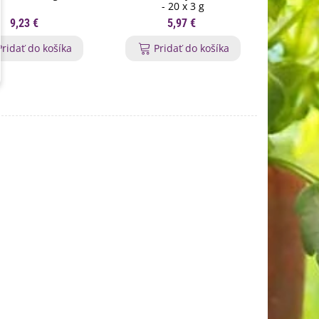
- 20 x 3 g
9,23 €
5,97 €
Pridať do košíka
Pridať do košíka
P