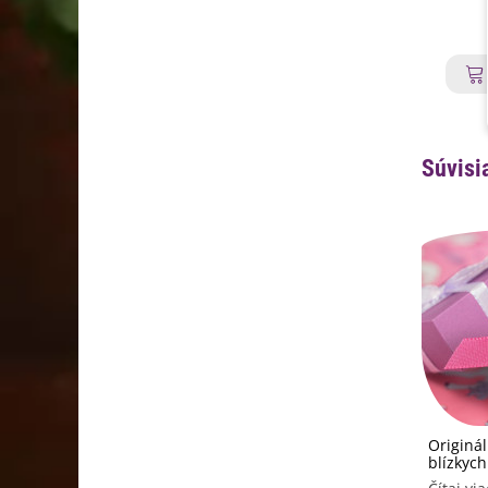
Súvisi
Originá
blízkych