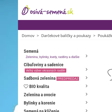
Domov
>
Darčekové balíčky a poukazy
>
Poukážky
Semená
Zelenina, bylinky, kvety, rastliny a ďalšie
Cibuľoviny a sadenice
Veľký výber okrasných rastlín
Sadbová zelenina
PREDPREDAJ
BIO kvalita
Zelenina a ovocie
Bylinky a korenie
Semená na klíčenie