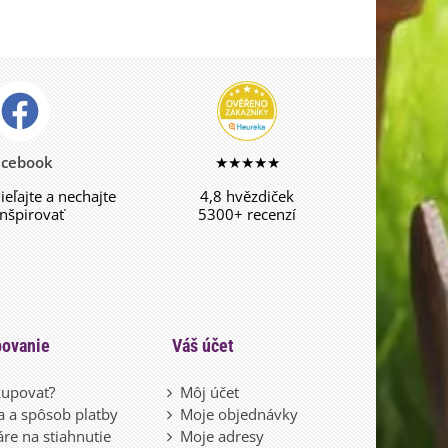
acebook
★★★★★
dieľajte a nechajte
4,8 hvězdiček
inšpirovať
5300+ recenzí
ovanie
Váš účet
upovať?
Môj účet
 a spôsob platby
Moje objednávky
re na stiahnutie
Moje adresy