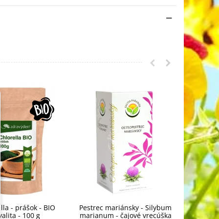
lla - prášok - BIO
Pestrec mariánsky - Silybum
Maca čoko
valita - 100 g
marianum - čajové vrecúška
BIO 