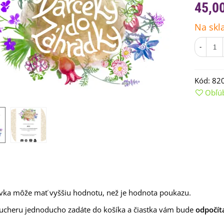
45,0
Na skl
-
Kód:
82
Obľú
emienkové bomby -
arčekový box na vajíčka -...
,68 €
uchynské bylinky na malú
lochu - výsevný disk...
ka môže mať vyššiu hodnotu, než je hodnota poukazu.
,80 €
ucheru jednoducho zadáte do košíka a čiastka vám bude
odpočít
rkva neskorá Cidera -