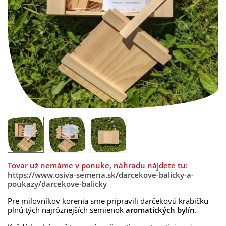
Tovar už nemáme v ponuke, náhradu nájdete tu:
https://www.osiva-semena.sk/darcekove-balicky-a-
poukazy/darcekove-balicky
Pre milovníkov korenia sme pripravili darčekovú krabičku
plnú tých najrôznejších semienok
aromatických bylín
.