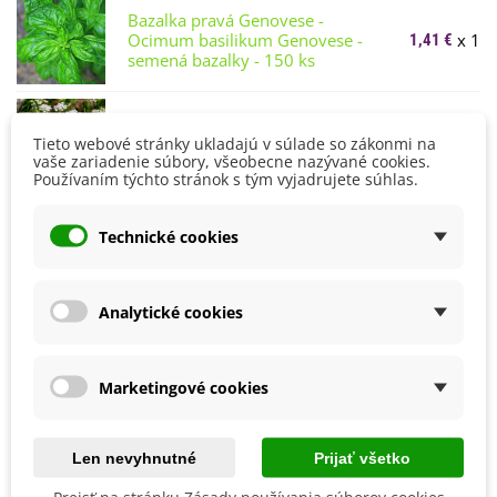
Bazalka pravá Genovese -
Ocimum basilikum Genovese -
x 1
1,41 €
semená bazalky - 150 ks
Rasca rímska - Cuminum
x 1
Tieto webové stránky ukladajú v súlade so zákonmi na
1,53 €
cyminum - semená rasce - 40 ks
vaše zariadenie súbory, všeobecne nazývané cookies.
Používaním týchto stránok s tým vyjadrujete súhlas.
Petržlenová vňať Astra -
Technické cookies
Petroselinum crispum - semená
x 1
1,53 €
petržlenovej vňate - 700 ks
Analytické cookies
Menovky na označenie sadeníc -
x 10
0,60 €
drevené - 1 ks
Marketingové cookies
Škatuľka drevená - uzatvárateľný
box - pomôcky na pestovanie - 1
x 1
11,23 €
Len nevyhnutné
Prijať všetko
ks - ukončený