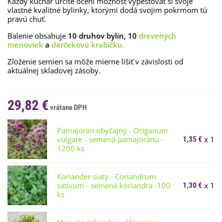
Každý kuchár určite ocení možnosť vypestovať si svoje
vlastné kvalitné bylinky, ktorými dodá svojim pokrmom tú
pravú chuť.
Balenie obsahuje
10 druhov bylín, 10
drevených
menoviek
a
darčekovú krabičku.
Zloženie semien sa môže mierne líšiť v závislosti od
aktuálnej skladovej zásoby.
29,82 €
Pamajorán obyčajný - Origanum
vulgare - semená pamajoránu -
x 1
1,35 €
1200 ks
Koriander siaty - Coriandrum
sativum - semená koriandra -100
x 1
1,30 €
ks