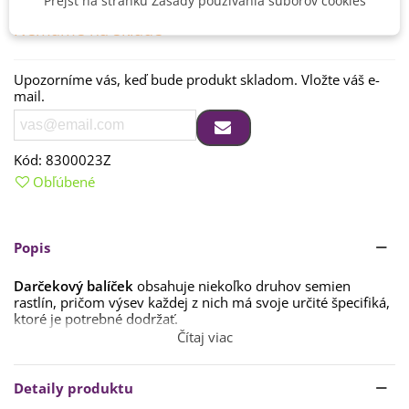
Prejsť na stránku Zásady používania súborov cookies
Nemáme na sklade
Upozorníme vás, keď bude produkt skladom. Vložte váš e-
mail.
Kód:
8300023Z
Obľúbené
Popis
Darčekový balíček
obsahuje niekoľko druhov semien
rastlín, pričom výsev každej z nich má svoje určité špecifiká,
ktoré je potrebné dodržať.
Čítaj viac
Všetky druhy semien v balíčku obsahujú vo svojom detaile
podrobný návod na ich úspešné pestovanie.
Detaily produktu