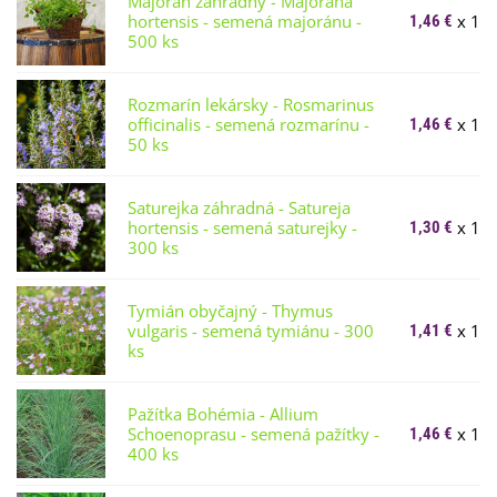
Majorán záhradný - Majorana
hortensis - semená majoránu -
x 1
1,46 €
500 ks
Rozmarín lekársky - Rosmarinus
officinalis - semená rozmarínu -
x 1
1,46 €
50 ks
Saturejka záhradná - Satureja
hortensis - semená saturejky -
x 1
1,30 €
300 ks
Tymián obyčajný - Thymus
vulgaris - semená tymiánu - 300
x 1
1,41 €
ks
Pažítka Bohémia - Allium
Schoenoprasu - semená pažítky -
x 1
1,46 €
400 ks