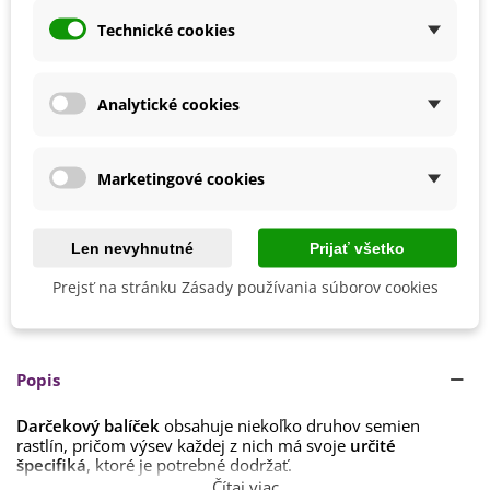
Tuhý korienok - bylinná čajová
Technické cookies
x 1
4,62 €
zmes - 60 g - ukončený
Analytické cookies
Nemáme na sklade
Upozorníme vás, keď bude produkt skladom. Vložte váš e-
Marketingové cookies
mail.
Len nevyhnutné
Prijať všetko
Kód:
8300025Z
Prejsť na stránku Zásady používania súborov cookies
Obľúbené
Popis
Darčekový balíček
obsahuje niekoľko druhov semien
rastlín, pričom výsev každej z nich má svoje
určité
špecifiká
, ktoré je potrebné dodržať.
Čítaj viac