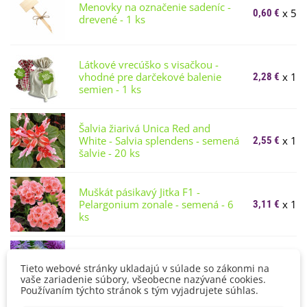
Menovky na označenie sadeníc -
x 5
0,60 €
drevené - 1 ks
Látkové vrecúško s visačkou -
vhodné pre darčekové balenie
x 1
2,28 €
semien - 1 ks
Šalvia žiarivá Unica Red and
White - Salvia splendens - semená
x 1
2,55 €
šalvie - 20 ks
Muškát pásikavý Jitka F1 -
Pelargonium zonale - semená - 6
x 1
3,11 €
ks
Astra čínska Princess Scharlach -
Callistephus chinensis - semená
x 1
Tieto webové stránky ukladajú v súlade so zákonmi na
1,46 €
vaše zariadenie súbory, všeobecne nazývané cookies.
astry - 50 ks
Používaním týchto stránok s tým vyjadrujete súhlas.