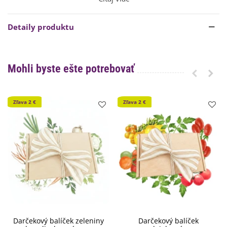
Všetky druhy semien
v balíčku obsahujú vo svojom detaile
podrobný návod na ich
úspešné pestovanie
.
Detaily produktu
Darčekové balenie môže byť látkové alebo jutové, podľa
aktuálnej akladovej zásoby.
Balenie sa môže líšiť v
závislosti na skladových zásobách.
Mohli byste ešte potrebovať
Fotografia obsahu balíčka je iba
ilustratívna.
Zľava 2 €
Zľava 2 €
Darčekový balíček zeleniny
Darčekový balíček