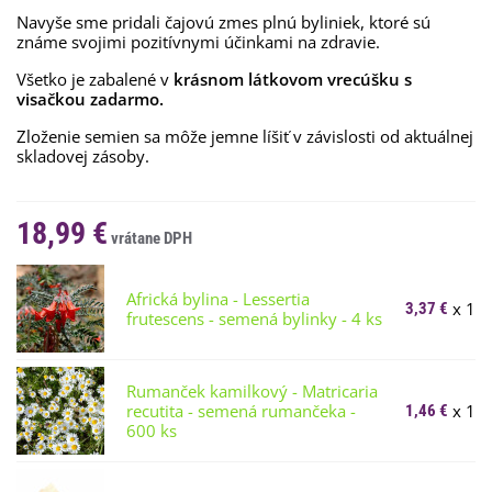
Navyše sme pridali čajovú zmes plnú byliniek, ktoré sú
známe svojimi pozitívnymi účinkami na zdravie.
Všetko je zabalené v
krásnom látkovom vrecúšku s
visačkou zadarmo.
Zloženie semien sa môže jemne líšiť v závislosti od aktuálnej
skladovej zásoby.
18,99 €
Africká bylina - Lessertia
x 1
3,37 €
frutescens - semená bylinky - 4 ks
Rumanček kamilkový - Matricaria
recutita - semená rumančeka -
x 1
1,46 €
600 ks