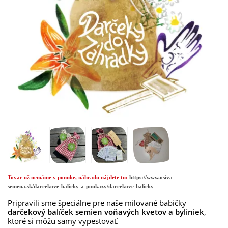
Tovar už nemáme v ponuke, náhradu nájdete tu:
https://www.osiva-
semena.sk/darcekove-balicky-a-poukazy/darcekove-balicky
Pripravili sme špeciálne pre naše milované babičky
darčekový balíček semien voňavých kvetov a byliniek
,
ktoré si môžu samy vypestovať.