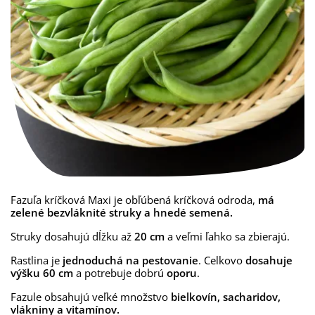
Fazuľa kríčková Maxi je obľúbená kríčková odroda,
má
zelené bezvláknité struky a hnedé semená.
Struky dosahujú dĺžku až
20 cm
a veľmi ľahko sa zbierajú.
Rastlina je
jednoduchá na pestovanie
. Celkovo
dosahuje
výšku 60 cm
a potrebuje dobrú
oporu
.
Fazule obsahujú veľké množstvo
bielkovín, sacharidov,
vlákniny a vitamínov.