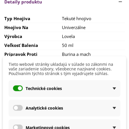
Detaily produktu
Ostatné informácie a bezpečnostné pokyny nájdete uvedené
na výrobku.
Typ Hnojiva
Tekuté hnojivo
Hnojivo Na
Univerzálne
Výrobca
Lovela
Veľkosť Balenia
50 ml
Prípravok Proti
Burina a mach
Vhodné Na Ekologické Pestovanie
Nie
Tieto webové stránky ukladajú v súlade so zákonmi na
vaše zariadenie súbory, všeobecne nazývané cookies.
8594027185731
ean13
Používaním týchto stránok s tým vyjadrujete súhlas.
Technické cookies
Mohli byste ešte potrebovať
Analytické cookies
Marketingové cookies