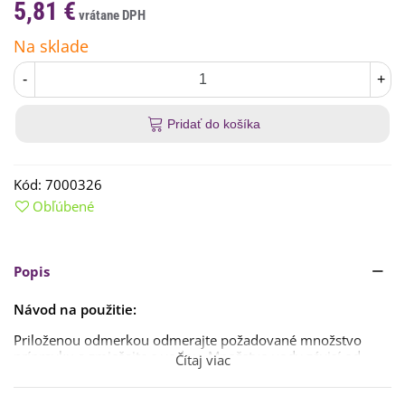
5,81 €
Na sklade
-
+
Pridať do košíka
Kód:
7000326
Obľúbené
Popis
Návod na použitie:
Priloženou odmerkou odmerajte požadované množstvo
prípravku a zmiešajte s vodou. Množstvo vody závisí od
Čítaj viac
druhu buriny, ktorú chcete odstrániť. Podrobne je to
uvedené v príbalovom letáku.