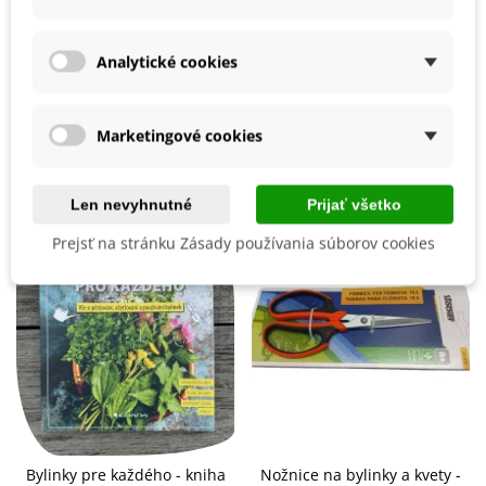
uzatvorených nádobách po dobu jedného roku.
Mrazuvzdornosť
Áno
Rastlinu môžme množiť delením trsov.
Vegetačné Obdobie
Trvalky
Analytické cookies
Po
BIO Kvalita
celý rok
sa
dá
rastlina
pestovať
Nie
aj
u
Vás
doma
ako
izbová
rastlina
.
Marketingové cookies
Mohli byste ešte potrebovať
Len nevyhnutné
Prijať všetko
Prejsť na stránku Zásady používania súborov cookies
Bylinky pre každého - kniha
Nožnice na bylinky a kvety -