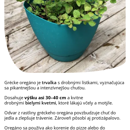
Grécke oregáno je
trvalka
s drobnými lístkami, vyznačujúca
sa pikantnejšou a intenzívnejšou chuťou.
Dosahuje
výšku asi 30–40 cm
a kvitne
drobnými
bielymi kvetmi
, ktoré lákajú včely a motýle.
Odvar z rastliny gréckeho oregána povzbudzuje chuť do
jedla a zlepšuje trávenie. Zároveň pôsobí aj protizápalovo.
Oregáno sa používa ako korenie do pizze alebo do