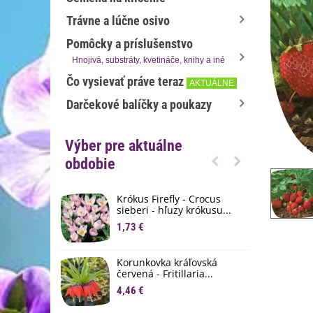
Trávne a lúčne osivo
Pomôcky a príslušenstvo
Hnojivá, substráty, kvetináče, knihy a iné
Čo vysievať práve teraz
AKTUÁLNE
Darčekové balíčky a poukazy
Výber pre aktuálne
obdobie
Krókus Firefly - Crocus
S
sieberi - hľuzy krókusu...
d
1,73 €
8
K
Korunkovka kráľovská
p
červená - Fritillaria...
3
4,46 €
M