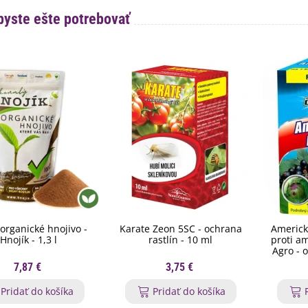
byste ešte potrebovať
organické hnojivo -
Karate Zeon 5SC - ochrana
Americk
Hnojík - 1,3 l
rastlín - 10 ml
proti a
Agro - o
7,87 €
3,75 €
Pridať do košíka
Pridať do košíka