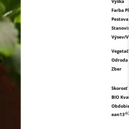
Výška
Farba P
Pestova
Stanovi
Výsev/
Vegetač
Odroda
Zber
Skorosť
BIO Kva
Obdobi
4
ean13