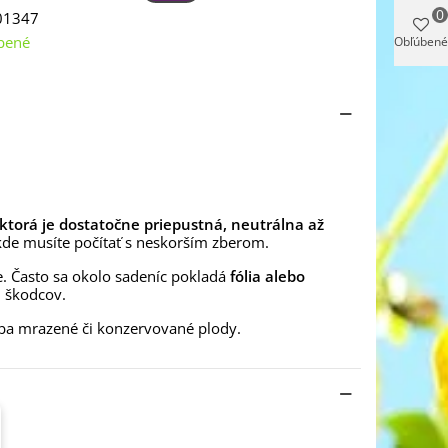
0
01347
bené
Obľúbené
ktorá je dostatočne priepustná, neutrálna až
 kde musíte počítať s neskorším zberom.
e. Často sa okolo sadeníc pokladá
fólia alebo
u škodcov.
iba mrazené či konzervované plody.