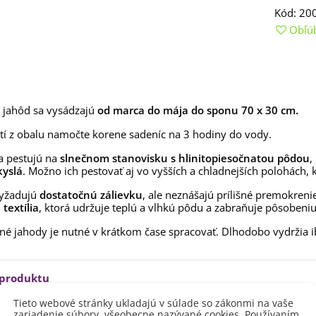
aucus carota - semená -...
Kód:
20
,53 €
Obľú
alia Canova - Lilium -
ibuľoviny - 1 ks
3,85 €
-30%
,69 €
egónia plnokvetá žltá -
 jahôd sa vysádzajú
od marca do mája do sponu 70 x 30 cm.
egonia superba -...
3,85 €
-30%
tí z obalu namočte korene sadeníc na 3 hodiny do vody.
,69 €
a pestujú na
slnečnom stanovisku s hlinitopiesočnatou pôdou
,
ukalyptus Baby Blue -
kyslá
. Možno ich pestovať aj vo vyšších a chladnejších polohách,
lahovičník - Eukalyptus...
,08 €
vyžadujú
dostatočnú zálievku
, ale neznášajú prílišné premokreni
textília
, ktorá udržuje teplú a vlhkú pôdu a zabraňuje pôsobeni
né jahody je nutné v krátkom čase spracovať. Dlhodobo vydržia 
 produktu
Tieto webové stránky ukladajú v súlade so zákonmi na vaše
zariadenie súbory, všeobecne nazývané cookies. Používaním