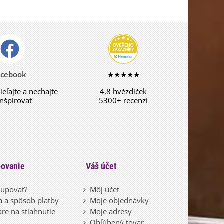
acebook
★★★★★
dieľajte a nechajte
4,8 hvězdiček
inšpirovať
5300+ recenzí
ovanie
Váš účet
upovať?
Môj účet
 a spôsob platby
Moje objednávky
re na stiahnutie
Moje adresy
Obľúbený tovar