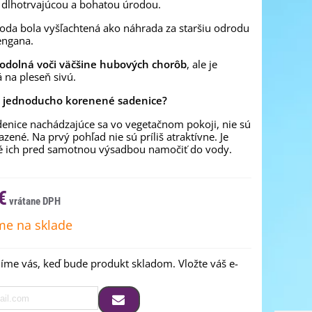
 dlhotrvajúcou a bohatou úrodou.
oda bola vyšľachtená ako náhrada za staršiu odrodu
engana.
odolná voči väčšine hubových chorôb
, ale je
 na pleseň sivú.
o jednoducho korenené sadenice?
denice nachádzajúce sa vo vegetačnom pokoji, nie sú
azené. Na prvý pohľad nie sú príliš atraktívne. Je
é ich pred samotnou výsadbou namočiť do vody.
€
e na sklade
me vás, keď bude produkt skladom. Vložte váš e-