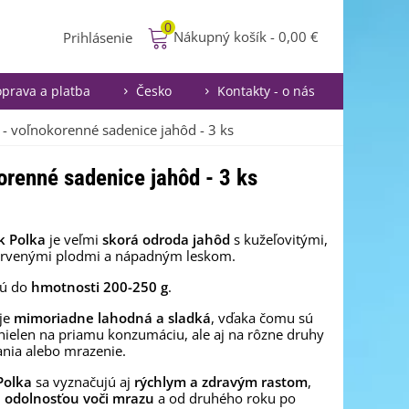
0
Nákupný košík
-
0,00 €
Prihlásenie
prava a platba
Česko
Kontakty - o nás
 - voľnokorenné sadenice jahôd - 3 ks
orenné sadenice jahôd - 3 ks
k Polka
je veľmi
skorá odroda jahôd
s kužeľovitými,
rvenými plodmi a nápadným leskom.
jú do
hmotnosti 200-250 g
.
 je
mimoriadne lahodná a sladká
, vďaka čomu sú
ielen na priamu konzumáciu, ale aj na rôzne druhy
nia alebo mrazenie.
Polka
sa vyznačujú aj
rýchlym a zdravým rastom
,
 odolnosťou voči mrazu
a od druhého roku po