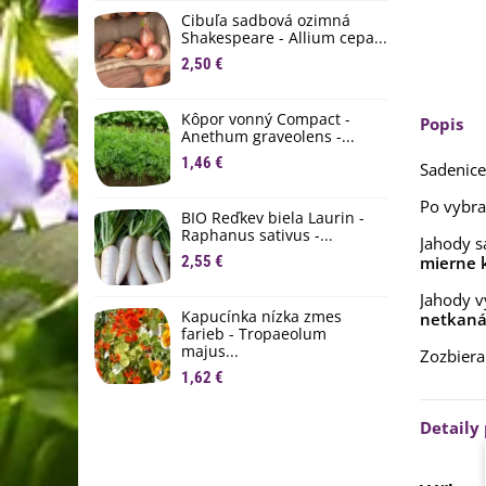
D
Cibuľa sadbová ozimná
1
Shakespeare - Allium cepa...
2,50 €
Ľ
c
Kôpor vonný Compact -
2
Popis
Anethum graveolens -...
B
1,46 €
Sadenice
B
Po vybra
2
BIO Reďkev biela Laurin -
Raphanus sativus -...
Jahody s
E
2,55 €
mierne 
B
4
Jahody 
Kapucínka nízka zmes
netkaná 
farieb - Tropaeolum
majus...
Zozbiera
1,62 €
Detaily