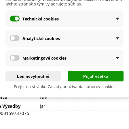
20 - 40 cm
týchto stránok s tým vyjadrujete súhlas.
lodu
Červená
Technické cookies
nie
V exteriéri - vonku
sko
Slnečné
výsadba
Apríl
Analytické cookies
Marec
né Obdobie
Trvalky
Marketingové cookies
Nehybridná
Júl
Jún
Len nevyhnutné
Prijať všetko
Máj
Prejsť na stránku Zásady používania súborov cookies
 Odrody
Veľmi skorá
lita
Nie
e Výsadby
Jar
000159737075