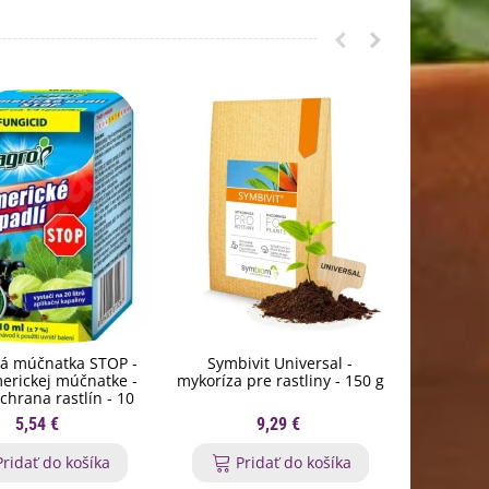
á múčnatka STOP -
Symbivit Universal -
Hnojivo 
merickej múčnatke -
mykoríza pre rastliny - 150 g
preda
chrana rastlín - 10
ml
5,54 €
9,29 €
Pridať do košíka
Pridať do košíka
P