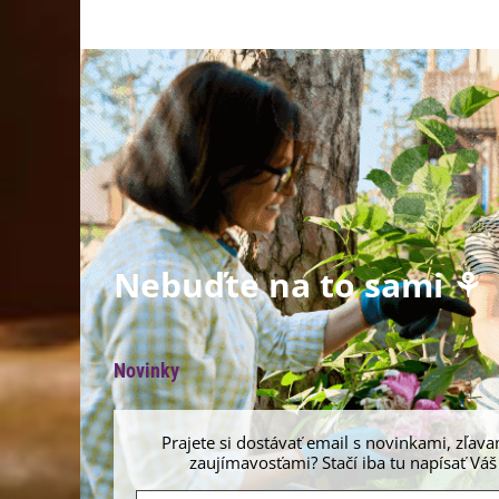
Nebuďte na to sami ⚘
Novinky
Prajete si dostávať email s novinkami, zľava
zaujímavosťami? Stačí iba tu napísať Váš