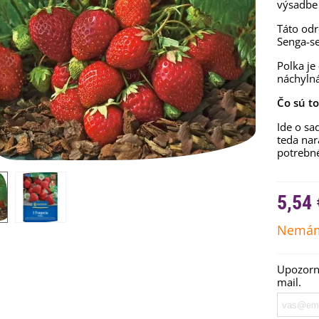
výsadbe
Táto odr
Senga-s
Polka je
náchylná
Čo sú t
Ide o sa
teda nar
potrebn
5,54 
emienkové bomby -
arčekový box na vajíčka -...
Nemám
,68 €
uchynské bylinky na malú
Upozorní
lochu - výsevný disk...
mail.
,80 €
rkva neskorá Cidera -