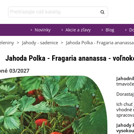
Novinky
Akcie a zľavy
Blog
Do
eleniny
>
Jahody - sadenice
>
Jahoda Polka - Fragaria ananassa
Jahoda Polka - Fragaria ananassa - voľnok
né 03/2027
Jahodní
tmavoče
Dorasta
Ich chuť
vhodné n
spracova
Jahody 
vysokou