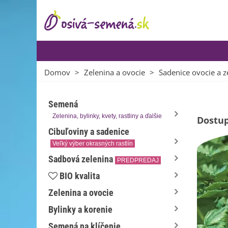
Domov
>
Zelenina a ovocie
>
Sadenice ovocie a z
Semená
Zelenina, bylinky, kvety, rastliny a ďalšie
Dostup
Cibuľoviny a sadenice
Veľký výber okrasných rastlín
Sadbová zelenina
PREDPREDAJ
BIO kvalita
Zelenina a ovocie
Bylinky a korenie
Semená na klíčenie