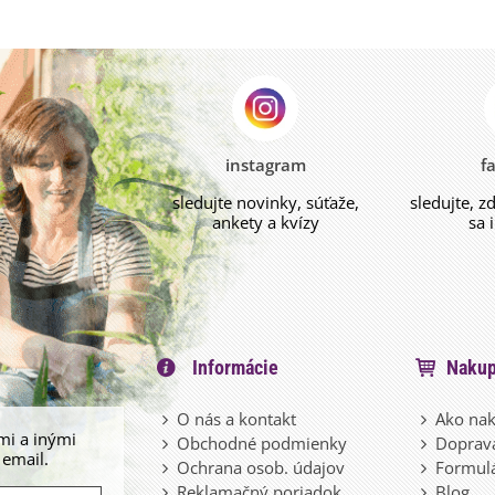
instagram
f
sledujte novinky, súťaže,
sledujte, z
ankety a kvízy
sa 
Informácie
Nakup
O nás a kontakt
Ako nak
mi a inými
Obchodné podmienky
Doprava
 email.
Ochrana osob. údajov
Formulá
Reklamačný poriadok
Blog