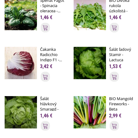
Špenát Fagot
BIO Divoká
- Spinacia
rukola
oleracea -...
úzkolistá -
Wild...
1,46 €
1,46 €
Pridať do košíka
Pridať do
Čakanka
Šalát ľadový
Radicchio
Stamir -
Indigo F1 -...
Lactuca
sativa...
3,42 €
1,53 €
Pridať do košíka
Pridať do
Šalát
BIO Mangold
hlávkový
Fireworks -
Smaragd -
Beta
Lactuca...
vulgaris...
1,46 €
2,99 €
Pridať do košíka
Pridať do