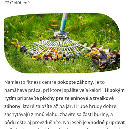
Obľúbené
Namiesto fitness centra
pokopte záhony
, je to
namáhavá práca, pri ktorej spálite veľa kalórií.
Hlbokým
rytím pripravíte plochy pre
zeleninové
a
trvalkové
záhony
, ktoré založíte až na jar. Hrubé hrudy dobre
zachytávajú zimnú vlahu, zbavíte sa časti buriny, a
pôdu
ešte aj prevzdušníte. Na jeseň je
vhodné pripraviť