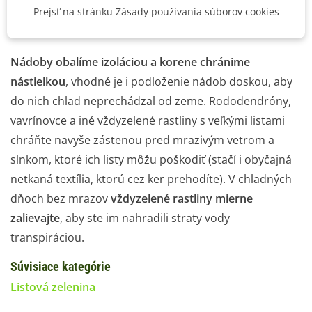
vystavené výrazne horším podmienkam než vo voľnej
Prejsť na stránku Zásady používania súborov cookies
pôde
.
Nádoby
obalíme izoláciou a korene chránime
nástielkou
, vhodné je i podloženie nádob doskou, aby
do nich chlad neprechádzal od zeme.
Rododendróny
,
vavrínovce a iné vždyzelené rastliny s veľkými listami
chráňte navyše zástenou pred mrazivým vetrom a
slnkom, ktoré ich listy môžu poškodiť (stačí i obyčajná
netkaná textília, ktorú cez ker prehodíte). V chladných
dňoch bez mrazov
vždyzelené rastliny mierne
zalievajte
, aby ste im nahradili straty vody
transpiráciou.
Súvisiace kategórie
Listová zelenina