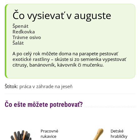
Čo vysievať v auguste
Špenát
Reďkovka
Trávne osivo
Šalát
A po celý rok môžete doma na parapete pestovať
exotické rastliny
– skúste si zo semienka vypestovať
citrusy, banánovník, kávovník či mučenku.
Štítok:
práca v záhrade na jeseň
Čo ešte môžete potrebovať?
Pracovné
Detské
rukavice
hrabličky