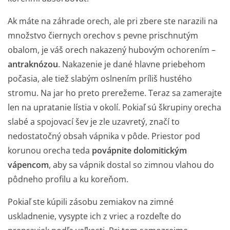
Ak máte na záhrade orech, ale pri zbere ste narazili na
množstvo čiernych orechov s pevne prischnutým
obalom, je váš orech nakazený hubovým ochorením –
antraknózou
. Nakazenie je dané hlavne priebehom
počasia, ale tiež slabým oslnením príliš hustého
stromu. Na jar ho preto prerežeme. Teraz sa zamerajte
len na upratanie lístia v okolí. Pokiaľ sú škrupiny orecha
slabé a spojovací šev je zle uzavretý, značí to
nedostatočný obsah vápnika v
pôde
. Priestor pod
korunou orecha teda
povápnite dolomitickým
vápencom
, aby sa vápnik dostal so zimnou vlahou do
pôdneho
profilu a ku koreňom.
Pokiaľ ste kúpili zásobu
zemiakov
na zimné
uskladnenie, vysypte ich z vriec a rozdeľte do