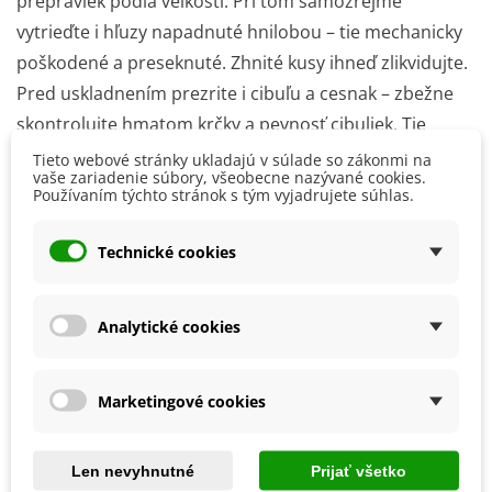
prepraviek podľa veľkosti. Pri tom samozrejme
vytrieďte i hľuzy napadnuté hnilobou – tie mechanicky
poškodené a preseknuté. Zhnité kusy ihneď zlikvidujte.
Pred uskladnením prezrite i
cibuľu
a
cesnak
– zbežne
skontrolujte hmatom krčky a pevnosť cibuliek. Tie
mäkké okamžite vyhoďte, nie sú vhodné ani na
Tieto webové stránky ukladajú v súlade so zákonmi na
vaše zariadenie súbory, všeobecne nazývané cookies.
kuchynské spracovanie. Zazimujte citlivé rastliny v
Používaním týchto stránok s tým vyjadrujete súhlas.
nádobách
.
Technické cookies
Do chladnej miestnosti uskladňujte iba rastliny zo
subtropických oblastí
, ako napr.
oleander
,
durman
,
olovník,
olivovník
alebo mandevilu. Rastliny z našich
Analytické cookies
klimatických pásiem môžu kľudne zostať cez zimu
vonku (napr. krušpány, vavrínovce, mahónie a bršleny
Marketingové cookies
z rastlín vždyzelených, z kvitnúcich drevín napr. ruže na
kmienku,
rododendróny
, orgovány, kaliny alebo
Len nevyhnutné
Prijať všetko
sakury). Chránime len ich korene, ktoré sú v
nádobách