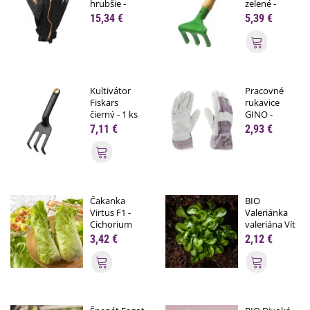
hrubšie -
zelené -
veľkosť...
Stocker - 1 ks
15,34 €
5,39 €
Pridať do
Kultivátor
Pracovné
Fiskars
rukavice
čierný - 1 ks
GINO -
veľkosť 10 -...
7,11 €
2,93 €
Pridať do košíka
Čakanka
BIO
Virtus F1 -
Valeriánka
Cichorium
valeriána Vít
intybus...
-...
3,42 €
2,12 €
Pridať do košíka
Pridať do