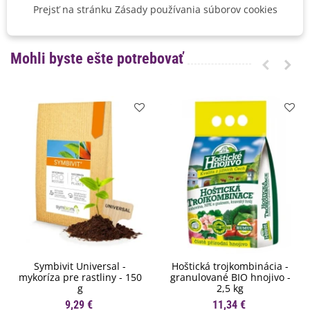
Prejsť na stránku Zásady používania súborov cookies
BIO Kvalita
Nie
Mohli byste ešte potrebovať
Symbivit Universal -
Hoštická trojkombinácia -
mykoríza pre rastliny - 150
granulované BIO hnojivo -
g
2,5 kg
9,29 €
11,34 €