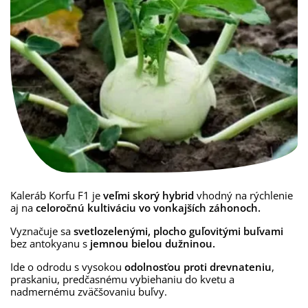
Kaleráb Korfu F1 je
veľmi skorý hybrid
vhodný na rýchlenie
aj na
celoročnú kultiváciu vo vonkajších záhonoch.
Vyznačuje sa
svetlozelenými, plocho guľovitými buľvami
bez antokyanu s
jemnou bielou dužninou.
Ide o odrodu s vysokou
odolnosťou proti drevnateniu
,
praskaniu, predčasnému vybiehaniu do kvetu a
nadmernému zväčšovaniu buľvy.