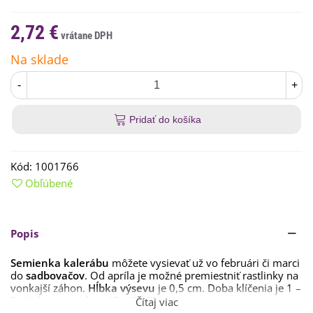
2,72 €
Na sklade
-
+
Pridať do košíka
Kód:
1001766
Obľúbené
Popis
Semienka kalerábu
môžete vysievať už vo februári či marci
do
sadbovačov
. Od apríla je možné premiestniť rastlinky na
vonkajší záhon.
Hĺbka výsevu
je 0,5 cm. Doba klíčenia je 1 –
2 týždne pri teplote 15 – 20 °C.
Čítaj viac