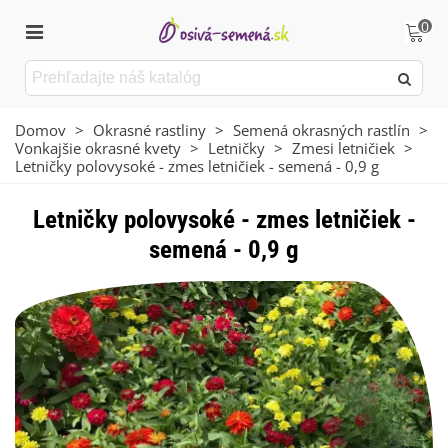
0
Domov
>
Okrasné rastliny
>
Semená okrasných rastlín
>
Vonkajšie okrasné kvety
>
Letničky
>
Zmesi letničiek
>
Letničky polovysoké - zmes letničiek - semená - 0,9 g
Letničky polovysoké - zmes letničiek -
semená - 0,9 g