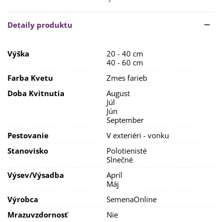
3 týždne,
ideálna teplota je do
20 stupňov Celzia.
Pôda je vhodná
prekyprená, výživná
s dostatkom
vlahy
a
Detaily produktu
občasným prihnojením.
Výška
20 - 40 cm
40 - 60 cm
Farba Kvetu
Zmes farieb
Doba Kvitnutia
August
Júl
Jún
September
Pestovanie
V exteriéri - vonku
Stanovisko
Polotienisté
Slnečné
Výsev/výsadba
Apríl
Máj
Výrobca
SemenaOnline
Mrazuvzdornosť
Nie