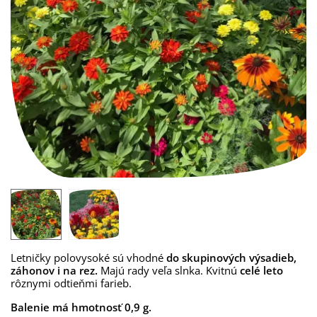
Letničky polovysoké sú vhodné
do skupinových výsadieb,
záhonov i na rez.
Majú rady veľa slnka. Kvitnú
celé leto
rôznymi odtieňmi farieb.
Balenie má hmotnosť 0,9 g.