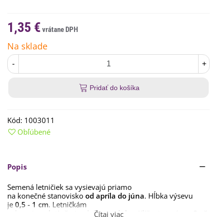
1,35 €
Na sklade
-
+
Pridať do košíka
Kód:
1003011
Obľúbené
Popis
Semená letničiek sa vysievajú priamo
na konečné stanovisko
od apríla do
júna
. Hĺbka výsevu
je
0,5 - 1 cm
. Letničkám
vyhovuje
polotieň
aj poloha
na
slnku
. Klíčenie trvá cca
2 až
Čítaj viac