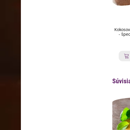
Kokosov
- špec
Súvisi