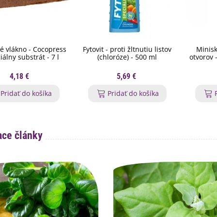
é vlákno - Cocopress
Fytovit - proti žltnutiu listov
Minis
iálny substrát - 7 l
(chloróze) - 500 ml
otvorov 
4,18 €
5,69 €
Pridať do košíka
Pridať do košíka
ace články