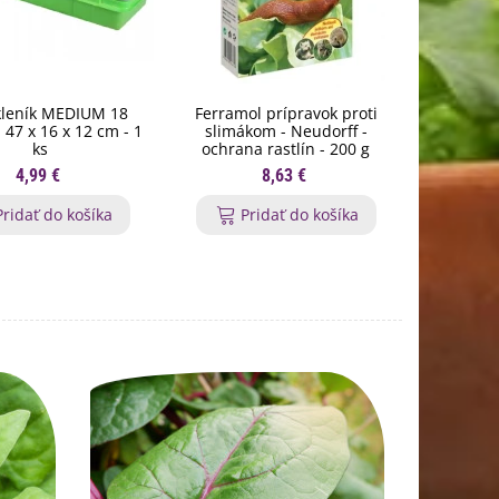
kleník MEDIUM 18
Ferramol prípravok proti
Minisklen
- 47 x 16 x 12 cm - 1
slimákom - Neudorff -
- 36 x 
ks
ochrana rastlín - 200 g
4,99 €
8,63 €
Pridať do košíka
Pridať do košíka
P