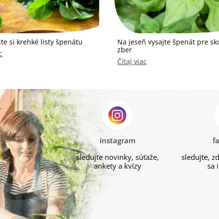
te si krehké listy špenátu
Na jeseň vysajte špenát pre sk
zber
c
Čítaj viac
instagram
f
sledujte novinky, súťaže,
sledujte, z
ankety a kvízy
sa 