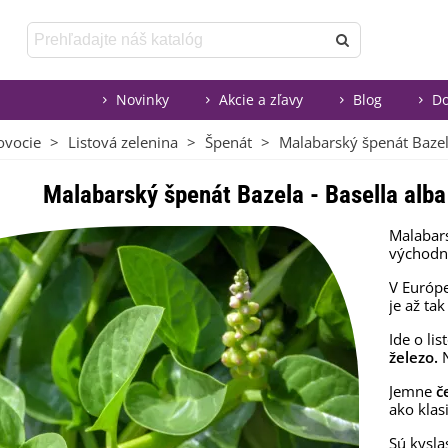
Novinky
Akcie a zľavy
Blog
Do
ovocie
>
Listová zelenina
>
Špenát
>
Malabarský špenát Bazela
Malabarský špenát Bazela - Basella alba
Malabars
východne
V Európe
je až ta
Ide o li
železo.
N
Jemne
č
ako klas
Sú kysla