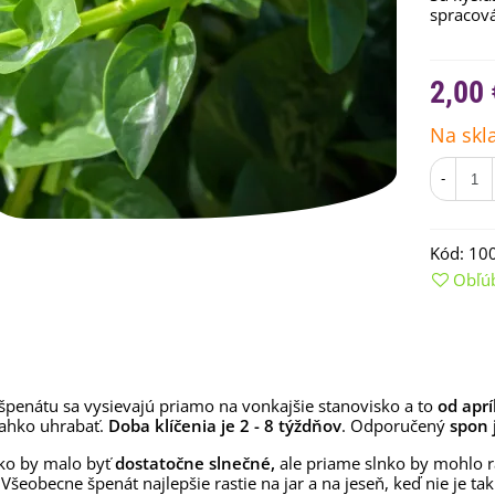
spracová
2,00 
Na skl
-
Kód:
10
Obľú
emienkové bomby -
arčekový box na vajíčka -...
,68 €
uchynské bylinky na malú
lochu - výsevný disk...
penátu sa vysievajú priamo na vonkajšie stanovisko a to
od aprí
,80 €
ahko uhrabať.
Doba klíčenia je 2 - 8 týždňov
. Odporučený
spon 
ko by malo byť
dostatočne slnečné,
ale priame slnko by mohlo ra
rkva neskorá Cidera -
aucus carota - semená -...
 Všeobecne špenát najlepšie rastie na jar a na jeseň, keď nie je t