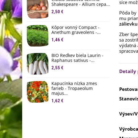
síce možn
1
Shakespeare - Allium cepa...
2,50 €
Pôda by
Ľ
mu priam
c
zálievku
Kôpor vonný Compact -
2
Anethum graveolens -...
Zber špe
B
sa zostri
1,46 €
B
výdatná 
spracova
2
BIO Reďkev biela Laurin -
Raphanus sativus -...
E
2,55 €
B
Detaily
4
Kapucínka nízka zmes
farieb - Tropaeolum
Pestova
majus...
Stanovi
1,62 €
Výsev/
Výrobc