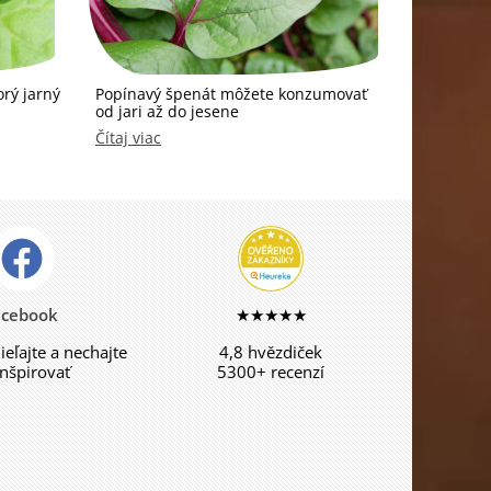
orý jarný
Popínavý špenát môžete konzumovať
od jari až do jesene
Čítaj viac
acebook
★★★★★
dieľajte a nechajte
4,8 hvězdiček
inšpirovať
5300+ recenzí