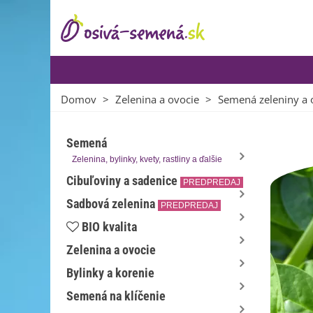
Domov
>
Zelenina a ovocie
>
Semená zeleniny a 
Semená
Zelenina, bylinky, kvety, rastliny a ďalšie
Cibuľoviny a sadenice
PREDPREDAJ
Sadbová zelenina
PREDPREDAJ
BIO kvalita
Zelenina a ovocie
Bylinky a korenie
Semená na klíčenie