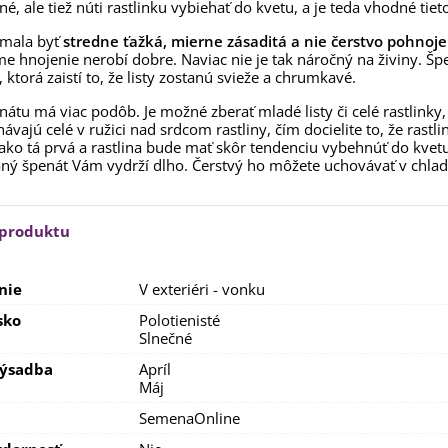
é, ale tiež núti rastlinku vybiehať do kvetu, a je teda vhodné tiet
,53 €
 mala byť
stredne ťažká, mierne zásaditá a nie čerstvo pohnoj
alia Canova - Lilium -
e hnojenie nerobí dobre. Naviac nie je tak náročný na živiny. Šp
ibuľoviny - 1 ks
, ktorá zaistí to, že listy zostanú svieže a chrumkavé.
3,85 €
-30%
,69 €
nátu má viac podôb. Je možné zberať mladé listy či celé rastlinky
egónia plnokvetá žltá -
hávajú celé v ružici nad srdcom rastliny, čím docielite to, že ras
egonia superba -...
ako tá prvá a rastlina bude mať skôr tendenciu vybehnúť do kvetu. 
ný špenát Vám vydrží dlho. Čerstvý ho môžete uchovávať v chladn
3,85 €
-30%
,69 €
ukalyptus Baby Blue -
lahovičník - Eukalyptus...
 produktu
,08 €
nie
V exteriéri - vonku
sko
Polotienisté
Slnečné
výsadba
Apríl
Máj
a
SemenaOnline