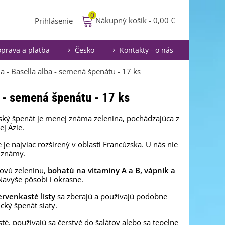
0
Nákupný košík
-
0,00 €
Prihlásenie
prava a platba
Česko
Kontakty - o nás
 - Basella alba - semená špenátu - 17 ks
 - semená špenátu - 17 ks
ký špenát je menej známa zelenina, pochádzajúca z
j Ázie.
 je najviac rozšírený v oblasti Francúzska. U nás nie
k známy.
stovú zeleninu,
bohatú na vitamíny A a B, vápnik a
avyše pôsobí i okrasne.
ervenkasté listy
sa zberajú a používajú podobne
ický špenát siaty.
sté, používajú sa čerstvé do šalátov alebo sa tepelne