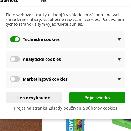
dornosť
Nie
Nehybridná
Tieto webové stránky ukladajú v súlade so zákonmi na vaše
August
zariadenie súbory, všeobecne nazývané cookies. Používaním
Júl
týchto stránok s tým vyjadrujete súhlas.
Október
September
Technické cookies
 Odrody
Skorá
lita
Nie
Analytické cookies
byste ešte potrebovať
Marketingové cookies
Len nevyhnutné
Prijať všetko
Prejsť na stránku Zásady používania súborov cookies