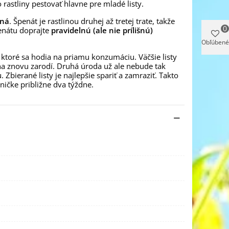
o rastliny pestovať hlavne pre mladé listy.
ená
. Špenát je rastlinou druhej až tretej trate, takže
0
enátu doprajte
pravidelnú (ale nie prílišnú)
Obľúbené
, ktoré sa hodia na priamu konzumáciu. Väčšie listy
tlina znovu zarodí. Druhá úroda už ale nebude tak
Zbierané listy je najlepšie spariť a zamraziť. Takto
ičke približne dva týždne.