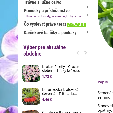
Trávne a lúčne osivo
Pomôcky a príslušenstvo
Hnojivá, substráty, kvetináče, knihy a iné
Čo vysievať práve teraz
AKTUÁLNE
Darčekové balíčky a poukazy
Výber pre aktuálne
obdobie
Krókus Firefly - Crocus
S
sieberi - hľuzy krókusu...
d
1,73 €
8
Popis
K
Korunkovka kráľovská
p
Semená š
červená - Fritillaria...
3
zeminu ľ
4,46 €
Stanovis
M
D
opatrný.
Cibuľa sadbová ozimná