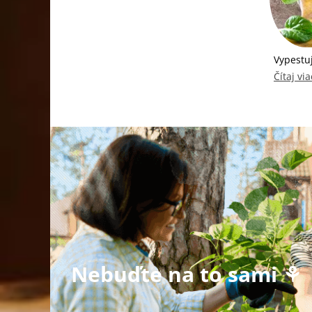
Vypestuj
Čítaj via
Nebuďte na to sami ⚘