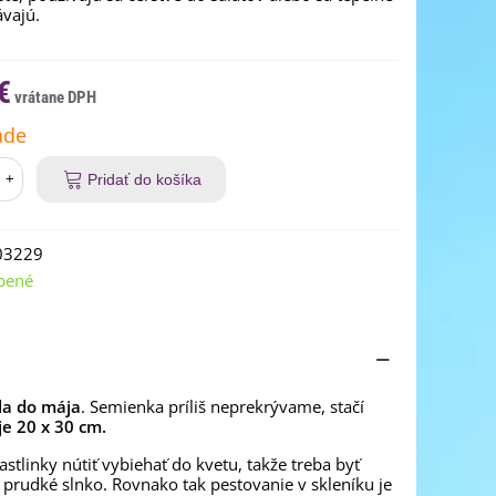
vajú.
€
ade
+
Pridať do košíka
03229
bené
la do mája
. Semienka príliš neprekrývame, stačí
je 20 x 30 cm.
stlinky nútiť vybiehať do kvetu, takže treba byť
ak prudké slnko. Rovnako tak pestovanie v skleníku je