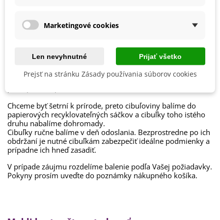
Spolu s koncom septembra prichádza obdobie, kedy je treba
hľuzy zo zeme vybrať. Hľuzy sa nechávajú preschnúť a až
Obdobie Výsadby
Jar
potom sa odstraňuje nadzemná časť rastliny. Na ďalšiu
Marketingové cookies
sezónu sa nechávajú iba nové a zdravé hľuzy (nad pôvodnou
vyrastie nová s koreňmi, ktorá sa musí opatrne oddeliť).
Balenie cibuľovín
Skladujú sa
v chladnej miestnosti s teplotou do 10 °C.
Len nevyhnutné
Prijať všetko
Ako balíme cibuľoviny?
Prejsť na stránku Zásady používania súborov cookies
Každý druh cibuliek je označený názvom, obrázkom a
postupom na pestovanie.
Chceme byť šetrní k prírode, preto cibuľoviny balíme do
papierových recyklovateľných sáčkov a cibuľky toho istého
druhu nabalíme dohromady.
Cibuľky ručne balíme v deň odoslania. Bezprostredne po ich
obdržaní je nutné cibuľkám zabezpečiť ideálne podmienky a
prípadne ich hneď zasadiť.
V prípade záujmu rozdelíme balenie podľa Vašej požiadavky.
Pokyny prosím uveďte do poznámky nákupného košíka.