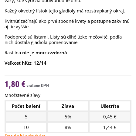
vázy, kde vydržia obdivuhodne dlho.
Každý okvetný lístok tejto gladioly má rozstrapkaný okraj.
Kvitnúť začínajú ako prvé spodné kvety a postupne zakvitnú
aj tie vyššie.
Podopreté sú listami. Listy sú dlhé úzke mečovité, podľa
nich dostala gladiola pomenovanie.
Rastlina
nie je mrazuvzdorná
.
Veľkosť hľúz: 12/14
1,80 €
Množstevné zľavy
Počet balení
Zľava
Ušetríte
5
5%
0,45 €
10
8%
1,44 €