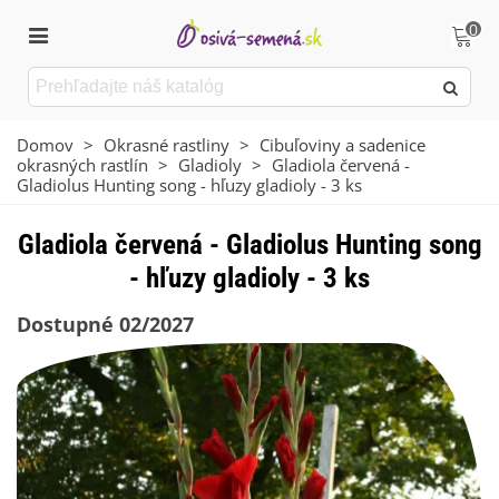
0
Domov
>
Okrasné rastliny
>
Cibuľoviny a sadenice
okrasných rastlín
>
Gladioly
>
Gladiola červená -
Gladiolus Hunting song - hľuzy gladioly - 3 ks
Gladiola červená - Gladiolus Hunting song
- hľuzy gladioly - 3 ks
Dostupné 02/2027