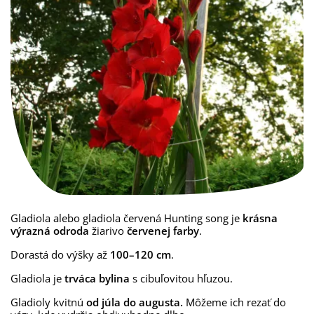
Gladiola alebo gladiola červená Hunting song je
krásna
výrazná odroda
žiarivo
červenej farby
.
Dorastá do výšky až
100–120 cm
.
Gladiola je
trváca bylina
s cibuľovitou hľuzou.
Gladioly kvitnú
od júla do augusta.
Môžeme ich rezať do