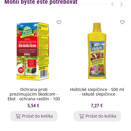
Mohli byste ešte potrebovať
Ochrana proti
Hoštické slepičince - 500 ml
prezimujúcim škodcom -
- tekuté slepičince
Ekol - ochrana rastlín - 100
ml
5,54 €
7,27 €
Pridať do košíka
Pridať do košíka