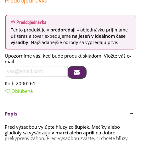
Predobjednávka
🌱 Predobjednávka
Tento produkt je v
predpredaji
– objednávku prijímame
už teraz a tovar expedujeme
na jeseň v ideálnom čase
výsadby
. Najžiadanejšie odrody sa vypredajú prvé.
Upozorníme vás, keď bude produkt skladom. Vložte váš e-
mail.
Kód:
2000261
Obľúbené
Popis
Pred výsadbou vylúpte hľuzy zo šupiek. Mečíky alebo
gladioly sa vysádzajú
v marci alebo apríli
na dobre
prekyprený záhon. Pred výsadbou zvážte, či chcete hľuzy