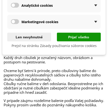
Mrazuvzdornosť
Áno
Analytické cookies
Vegetačné Obdobie
Trvalky
Ročné Obdobie Kvitnutia
Kvitnúce na jar
Marketingové cookies
Obdobie Výsadby
Jeseň
Len nevyhnutné
Prijať všetko
Balenie cibuľovín
Prejsť na stránku Zásady používania súborov cookies
Ako balíme cibuľoviny?
Každý druh cibuliek je označený názvom, obrázkom a
postupom na pestovanie.
Chceme byť šetrní k prírode, preto cibuľoviny balíme do
papierových recyklovateľných sáčkov a cibuľky toho istého
druhu nabalíme dohromady.
Cibuľky ručne balíme v deň odoslania. Bezprostredne po ich
obdržaní je nutné cibuľkám zabezpečiť ideálne podmienky a
prípadne ich hneď zasadiť.
V prípade záujmu rozdelíme balenie podľa Vašej požiadavky.
Pokyny prosím uveďte do poznámky nákupného košíka.