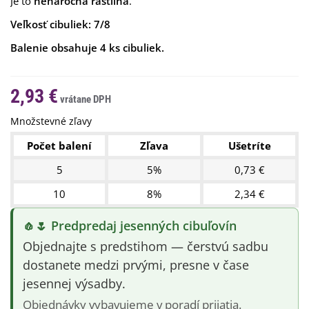
Je to
nenáročná rastlina
.
Veľkosť cibuliek: 7/8
Balenie obsahuje 4 ks cibuliek.
2,93 €
Množstevné zľavy
Počet balení
Zľava
Ušetríte
5
5%
0,73 €
10
8%
2,34 €
🧄🌷 Predpredaj jesenných cibuľovín
Objednajte s predstihom — čerstvú sadbu
dostanete medzi prvými, presne v čase
jesennej výsadby.
Objednávky vybavujeme v poradí prijatia.