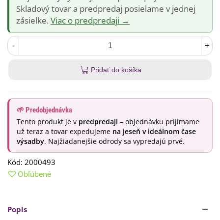
Skladový tovar a predpredaj posielame v jednej
zásielke.
Viac o predpredaji →
-
+
Pridať do košíka
🌱 Predobjednávka
Tento produkt je v
predpredaji
– objednávku prijímame
už teraz a tovar expedujeme
na jeseň v ideálnom čase
výsadby
. Najžiadanejšie odrody sa vypredajú prvé.
Kód:
2000493
Obľúbené
Popis