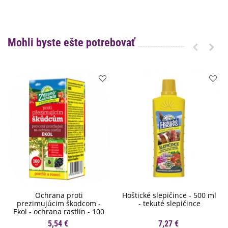
Mohli byste ešte potrebovať
Ochrana proti
Hoštické slepičince - 500 ml
prezimujúcim škodcom -
- tekuté slepičince
Ekol - ochrana rastlín - 100
ml
5,54 €
7,27 €