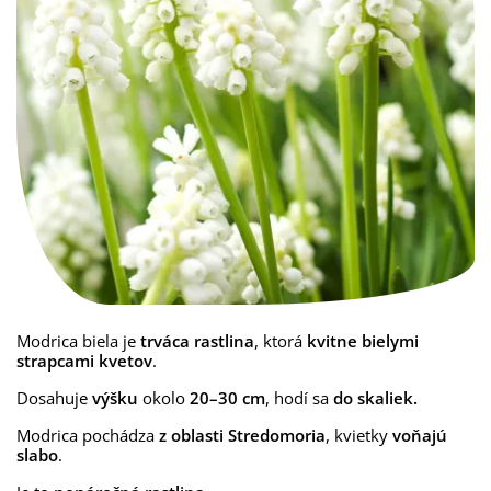
Modrica biela je
trváca rastlina
, ktorá
kvitne bielymi
strapcami kvetov
.
Dosahuje
výšku
okolo
20–30 cm
, hodí sa
do skaliek.
Modrica pochádza
z oblasti Stredomoria
, kvietky
voňajú
slabo
.