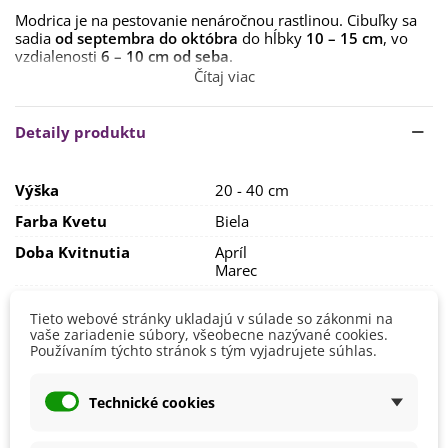
Modrica je na pestovanie nenáročnou rastlinou. Cibuľky sa
sadia
od septembra do októbra
do hĺbky
10 – 15 cm
, vo
vzdialenosti
6 – 10 cm od seba
.
Čítaj viac
Stanovisko vyberte dostatočne
slnečné alebo polotieň s
priepustnou, suchšou pôdou, zásobenou živinami, a s
neutrálnym pH.
Do zimy modriciam narastú listy a od
Detaily produktu
marca budú nasadzovať kvety.
Rastliny sú
mrazuvzdorné
, takže cez zimné mesiace
Výška
20 - 40 cm
nevyžadujú žiadnu zvláštnu starostlivosť. Po odkvitnutí nie
je treba rastliny vybrať z pôdy. Iba vtedy, ak je porast príliš
Farba Kvetu
Biela
hustý, je lepšie cibuľky v júni vybrať a na jeseň ich rozsadiť.
Doba Kvitnutia
Apríl
Marec
Pestovanie
V exteriéri - vonku
Tieto webové stránky ukladajú v súlade so zákonmi na
Stanovisko
Polotienisté
vaše zariadenie súbory, všeobecne nazývané cookies.
Používaním týchto stránok s tým vyjadrujete súhlas.
Slnečné
Výsev/výsadba
Október
September
Technické cookies
Výrobca
SemenaOnline