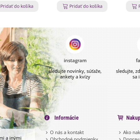
Pridať do košíka
Pridať do košíka
instagram
f
sledujte novinky, súťaže,
sledujte, z
ankety a kvízy
sa 
Informácie
Nakup
O nás a kontakt
Ako nak
mi a inými
Obchodné podmienky
Doprava