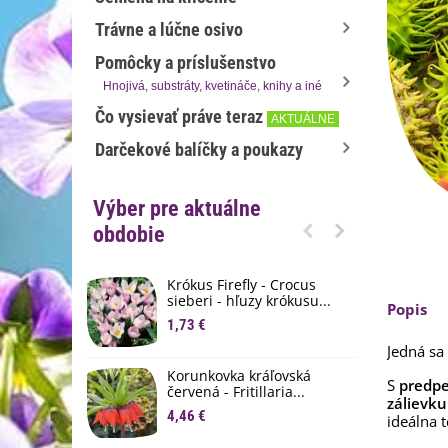
Trávne a lúčne osivo
Pomôcky a príslušenstvo
Hnojivá, substráty, kvetináče, knihy a iné
Čo vysievať práve teraz
AKTUÁLNE
Darčekové balíčky a poukazy
Výber pre aktuálne
obdobie
Krókus Firefly - Crocus
S
sieberi - hľuzy krókusu...
d
Popis
1,73 €
8
Jedná sa
K
Korunkovka kráľovská
p
S
predpes
červená - Fritillaria...
zálievku
3
4,46 €
ideálna t
M