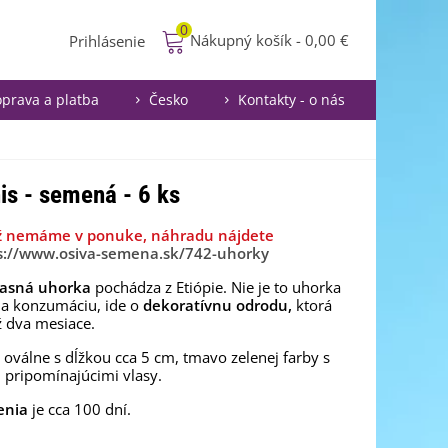
0
Nákupný košík
-
0,00 €
Prihlásenie
prava a platba
Česko
Kontakty - o nás
is - semená - 6 ks
ž nemáme v ponuke, náhradu nájdete
s://www.osiva-semena.sk/742-uhorky
asná uhorka
pochádza z Etiópie. Nie je to uhorka
na konzumáciu, ide o
dekoratívnu odrodu,
ktorá
ž dva mesiace.
 oválne s dĺžkou cca 5 cm, tmavo zelenej farby s
 pripomínajúcimi vlasy.
enia
je cca 100 dní.