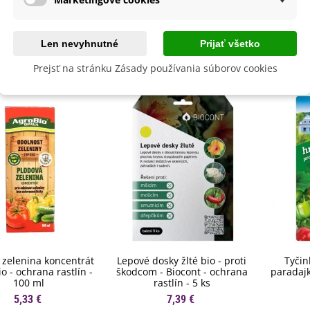
lita
Nie
Len nevyhnutné
Prijať všetko
byste ešte potrebovať
Prejsť na stránku Zásady používania súborov cookies
 zelenina koncentrát
Lepové dosky žlté bio - proti
Tyčin
io - ochrana rastlín -
škodcom - Biocont - ochrana
paradajk
100 ml
rastlín - 5 ks
5,33 €
7,39 €