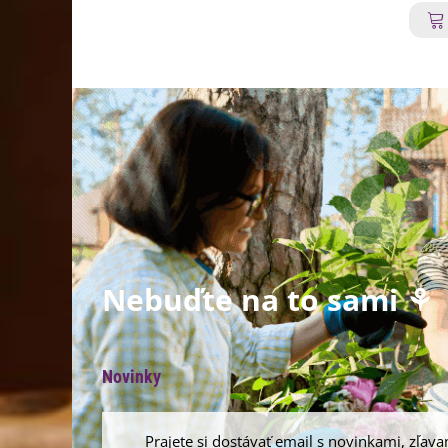
Nebuďte na to sami ⚘
Novinky
Prajete si dostávať email s novinkami, zľava