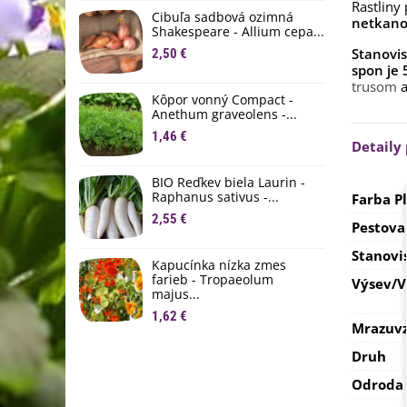
Rastliny
D
Cibuľa sadbová ozimná
netkanou
1
Shakespeare - Allium cepa...
Stanovi
2,50 €
Ľ
spon je
c
trusom
a
Kôpor vonný Compact -
2
Anethum graveolens -...
B
1,46 €
Detaily
B
2
BIO Reďkev biela Laurin -
Raphanus sativus -...
Farba P
E
2,55 €
B
Pestova
4
Stanovi
Kapucínka nízka zmes
farieb - Tropaeolum
Výsev/
majus...
1,62 €
Mrazuvz
Druh
Odroda