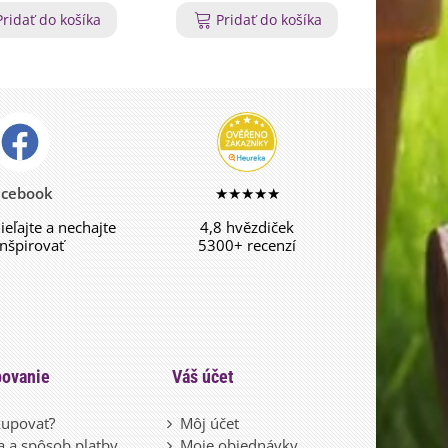
Pridať do košíka
Pridať do košíka
P
acebook
★★★★★
dieľajte a nechajte
4,8 hvězdiček
inšpirovať
5300+ recenzí
ovanie
Váš účet
upovať?
Môj účet
 a spôsob platby
Moje objednávky