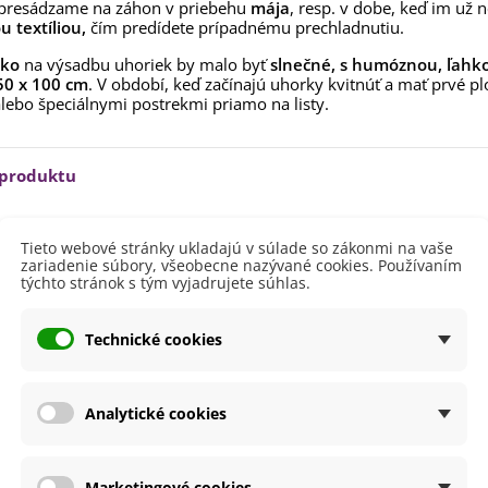
 presádzame na záhon v priebehu
mája
, resp. v dobe, keď im už
aucus carota - semená -...
 textíliou,
čím predídete prípadnému prechladnutiu.
,53 €
sko
na výsadbu uhoriek by malo byť
slnečné, s humóznou, ľahk
alia Canova - Lilium -
50 x 100 cm
. V období, keď začínajú uhorky kvitnúť a mať prvé pl
ibuľoviny - 1 ks
lebo špeciálnymi postrekmi priamo na listy.
3,85 €
-30%
,69 €
egónia plnokvetá žltá -
 produktu
egonia superba -...
3,85 €
-30%
,69 €
lodu
Zelená
ukalyptus Baby Blue -
Tieto webové stránky ukladajú v súlade so zákonmi na vaše
lahovičník - Eukalyptus...
zariadenie súbory, všeobecne nazývané cookies. Používaním
nie
V exteriéri - vonku
týchto stránok s tým vyjadrujete súhlas.
,08 €
sko
Slnečné
Technické cookies
výsadba
Apríl
Máj
dornosť
Nie
Analytické cookies
Netradičné odrody
Nehybridná
Marketingové cookies