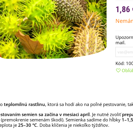
1,86 
Nemám
Upozorní
mail.
Kód:
10
Obľú
emienkové bomby -
arčekový box na vajíčka -...
,68 €
 o
teplomilnú rastlinu
, ktorá sa hodí ako na poľné pestovanie, tak
uchynské bylinky na malú
lochu - výsevný disk...
tovaním semien sa začína v mesiaci apríl
. Je nutné zvoliť
prep
(premokrenie semenám škodí). Semienka sadíme do hĺbky
1–1,
,80 €
eplota je
25–30 °C
. Doba klíčenia je niekoľko týždňov.
rkva neskorá Cidera -