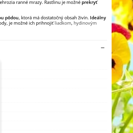
 nehrozia ranné mrazy. Rastlinu je možné
prekryť
ou pôdou
, ktorá má dostatočný obsah živín.
Ideálny
ody, je možné ich prihnojiť
liadkom
,
hydinovým