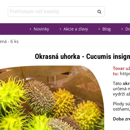
Novinky
Akcie a zľavy
Blog
Do
ená - 6 ks
Okrasná uhorka - Cucumis insign
Tovar u
tu:
http
Táto
okr
určená 
vydrží a
Plody sú
ostňami,
Doba zr