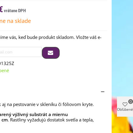
€
e na sklade
me vás, keď bude produkt skladom. Vložte váš e-
01325Z
bené
0
 aj na pestovanie v skleníku či fóliovom kryte.
Obľúbené
arený výživný substrát a miernu
5 cm
. Rastliny vyžadujú dostatok svetla a tepla,