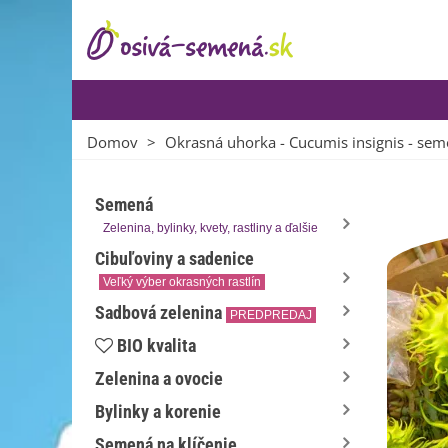
Domov
>
Okrasná uhorka - Cucumis insignis - sem
Semená
Zelenina, bylinky, kvety, rastliny a ďalšie
Cibuľoviny a sadenice
Veľký výber okrasných rastlín
Sadbová zelenina
PREDPREDAJ
BIO kvalita
Zelenina a ovocie
Bylinky a korenie
Semená na klíčenie