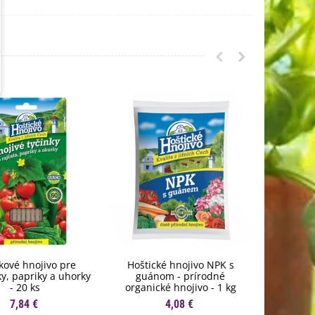
kové hnojivo pre
Hoštické hnojivo NPK s
Tekuté hn
y, papriky a uhorky
guánom - prírodné
Bo
- 20 ks
organické hnojivo - 1 kg
7,84 €
4,08 €