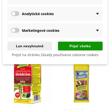
Mrazuvzdornosť
Áno
Vegetačné Obdobie
Trvalky
Analytické cookies
BIO Kvalita
Nie
Marketingové cookies
Mohli byste ešte potrebovať
Len nevyhnutné
Prijať všetko
Prejsť na stránku Zásady používania súborov cookies