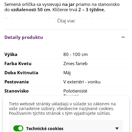
Semená orlíčka sa vysievajú
na jar
priamo na stanovisko
do
vzdialenosti 50 cm
. Klíčenie trvá
2 – 3 týždne.
Ak budete vysievať orlíček až na konci leta či začiatkom
Čítaj viac
jesene, krásne vykvitne nasledujúci rok.
Stanovisko by malo byť skôr v
polotieni až tieni.
Detaily produktu
Orlíčkom bude vyhovovať
bežná záhradná, dobre
priepustná zemina, s dostatkom živín
. Ak bude pôda dobre
Výška
80 - 100 cm
zásobená živinami, nemusíte rastliny hnojiť. V opačnom
prípade sa odporúča pravidelné hnojenie každý týždeň
Farba Kvetu
Zmes farieb
alebo každých 14 dní bežnými hnojivami na kvitnúce
rastliny.
Doba Kvitnutia
Máj
Zálievka by mala byť
bohatá, pravidelná.
Zemina by mala
Pestovanie
V exteriéri - vonku
byť stále mierne vlhká.
Stanovisko
Polotienisté
Tienisté
Tieto webové stránky ukladajú v súlade so zákonmi na
Výsev/výsadba
Apríl
vaše zariadenie súbory, všeobecne nazývané cookies.
Marec
Používaním týchto stránok s tým vyjadrujete súhlas.
Október
September
Technické cookies
Výrobca
SemenaOnline