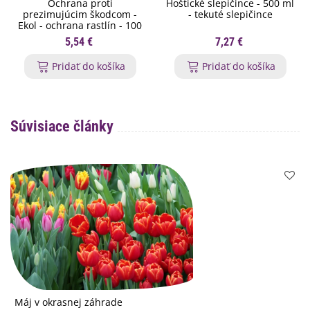
Ochrana proti
Hoštické slepičince - 500 ml
prezimujúcim škodcom -
- tekuté slepičince
Ekol - ochrana rastlín - 100
ml
5,54 €
7,27 €
Pridať do košíka
Pridať do košíka
Súvisiace články
Máj v okrasnej záhrade