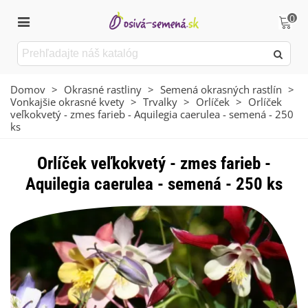
0
Domov
>
Okrasné rastliny
>
Semená okrasných rastlín
>
Vonkajšie okrasné kvety
>
Trvalky
>
Orlíček
>
Orlíček
veľkokvetý - zmes farieb - Aquilegia caerulea - semená - 250
ks
Orlíček veľkokvetý - zmes farieb -
Aquilegia caerulea - semená - 250 ks