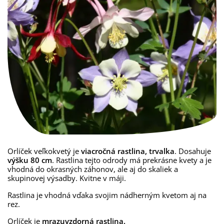
Orlíček veľkokvetý je
viacročná rastlina, trvalka
. Dosahuje
výšku 80 cm
. Rastlina tejto odrody má prekrásne kvety a je
vhodná do okrasných záhonov, ale aj do skaliek a
skupinovej výsadby. Kvitne v máji.
Rastlina je vhodná vďaka svojim nádherným kvetom aj na
rez.
Orlíček je
mrazuvzdorná rastlina.