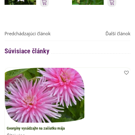
Pridať do košíka
Pridať do
Predchádzajúci článok
Ďalší článok
Súvisiace články
Georgíny vysádzajte na začiatku mája