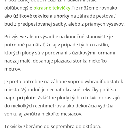
obľúbenejšie
okrasné tekvičky
.
Tie môžeme rovnako
ako
úžitkové tekvice a uhorky
na záhrade pestovať
buď z predpestovanej sadby, alebo z priamych výsevov.
Pri výseve alebo výsadbe na konečné stanovište je
potrebné pamätať, že aj v prípade týchto rastlín,
ktorých plody sú v porovnaní s úžitkovými formami
naozaj malé, dosahuje plaziaca stonka niekoľko
metrov.
Je preto potrebné na záhone vopred vyhradiť dostatok
miesta. Výhodné je nechať okrasné tekvičky pnúť sa
napr.
pri plote.
Zvláštne plody týchto tekvíc dorastajú
do niekoľkých centimetrov a ako dekorácia vydržia
vonku aj zvnútra niekoľko mesiacov.
Tekvičky zberáme od septembra do októbra.