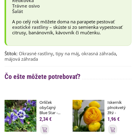
Reďkovka
Trávne osivo
Šalát
A po celý rok môžete doma na parapete pestovať
exotické rastliny
– skúste si zo semienka vypestovať
citrusy, banánovník, kávovník či mučenku.
Štítok:
Okrasné rastliny
,
tipy na máj
,
okrasná záhrada
,
májová záhrada
Čo ešte môžete potrebovať?
Orlíček
Iskerník
obyčajný
plnokvetý
Blue Star -...
žltý -
Ranunculus...
2,34 €
1,96 €
Pridať do košíka
Pridať do