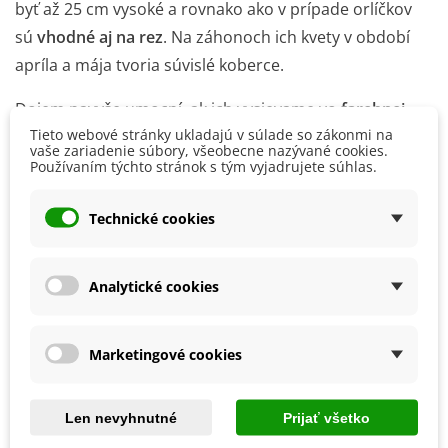
byť až 25 cm vysoké a rovnako ako v prípade orlíčkov
sú
vhodné aj na rez
. Na záhonoch ich kvety v období
apríla a mája tvoria súvislé koberce.
Dojem navyše umocní, ak ich vysievame vo
farebnej
Tieto webové stránky ukladajú v súlade so zákonmi na
kombinácii napr. so žltými kvetmi
narcisov
.
Semená
vaše zariadenie súbory, všeobecne nazývané cookies.
modríc vysievame priamo na stanovište počas apríla a
Používaním týchto stránok s tým vyjadrujete súhlas.
mája.
Technické cookies
Iskerníky
Žltými, oranžovými, červenými alebo bielymi kvetmi
Analytické cookies
vykvitajú
iskerníky
(Ranunculus), rastliny, ktoré sú tiež
vhodné na rez
. Cibuľky, ktoré vysádzame v apríli až
máji, je vhodné pred výsadbou namočiť do vody.
Marketingové cookies
Cibuľky sa vsádzajú do hĺbky 5 cm a na vzdialenosť 15
cm. Iskerníkom vyhovuje
polotieň či slnečné stanovište
.
Len nevyhnutné
Prijať všetko
Rastlina kvitne celé leto až do septembra. V máji