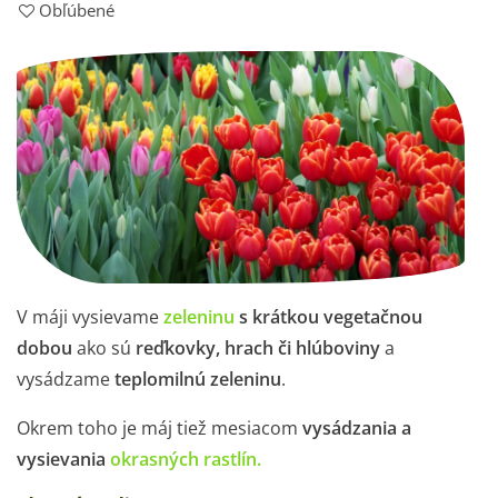
Obľúbené
V máji vysievame
zeleninu
s krátkou vegetačnou
dobou
ako sú
reďkovky, hrach či hlúboviny
a
vysádzame
teplomilnú zeleninu
.
Okrem toho je máj tiež mesiacom
vysádzania a
vysievania
okrasných rastlín.