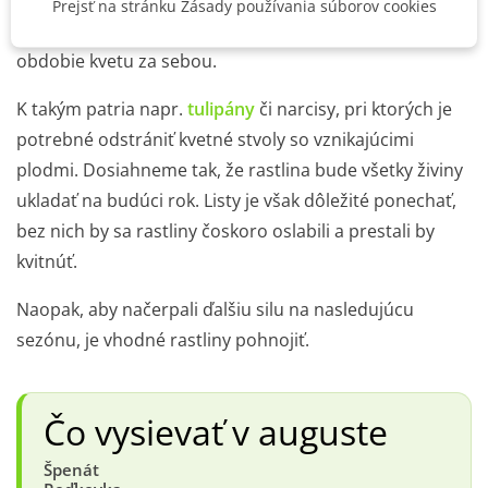
Prejsť na stránku Zásady používania súborov cookies
mnoho kvetov vykvitá, ale sú aj také, ktoré už majú
obdobie kvetu za sebou.
K takým patria napr.
tulipány
či narcisy, pri ktorých je
potrebné odstrániť kvetné stvoly so vznikajúcimi
plodmi. Dosiahneme tak, že rastlina bude všetky živiny
ukladať na budúci rok. Listy je však dôležité ponechať,
bez nich by sa rastliny čoskoro oslabili a prestali by
kvitnúť.
Naopak, aby načerpali ďalšiu silu na nasledujúcu
sezónu, je vhodné rastliny pohnojiť.
Čo vysievať v auguste
Špenát