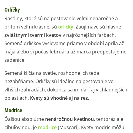
Orlíčky
Rastliny, ktoré sú na pestovanie veľmi nenáročné a
pritom veľmi krásne, sú
orlíčky
. Zaujímavé sú hlavne
zvláštnymi tvarmi kvetov
v najrôznejších farbách.
Semená orlíčkov vysievame priamo v období apríla až
mája alebo si počas februára až marca predpestujeme
sadenice.
Semená klíčia na svetle, rozhodne ich teda
nezahŕňame. Orlíčky sú ideálne na pestovanie vo
vlhších záhradách, dokonca sa im darí aj v chladnejších
oblastiach.
Kvety sú vhodné aj na rez.
Modrice
Ďalšou absolútne
nenáročnou kvetinou
, tentoraz ale
cibuľovinou, je
modrice
(Muscari). Kvety modríc môžu