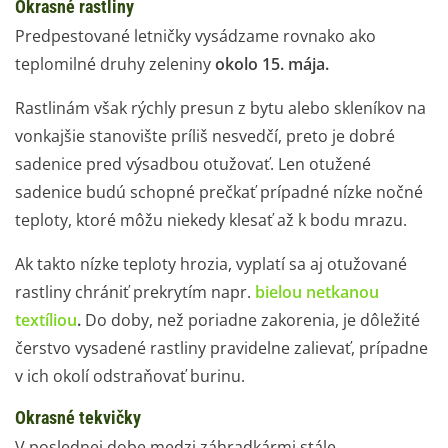
Okrasné rastliny
Predpestované letničky vysádzame rovnako ako
teplomilné druhy zeleniny
okolo 15. mája.
Rastlinám však rýchly presun z bytu alebo skleníkov na
vonkajšie stanovište príliš nesvedčí, preto je dobré
sadenice pred výsadbou otužovať. Len otužené
sadenice budú schopné prečkať prípadné nízke nočné
teploty, ktoré môžu niekedy klesať až k bodu mrazu.
Ak takto nízke teploty hrozia, vyplatí sa aj otužované
rastliny chrániť prekrytím napr.
bielou netkanou
textíliou
.
Do doby, než poriadne zakorenia, je dôležité
čerstvo vysadené rastliny pravidelne zalievať, prípadne
v ich okolí odstraňovať burinu.
Okrasné tekvičky
V poslednej dobe medzi záhradkármi stále