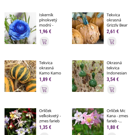
Iskerník
Tekvica
plnokvetý
okrasná
modrý -
Grizzly Bear
Ranunculus...
F1 PMT -...
1,96 €
2,61 €
Pridať do košíka
Pridať do
Tekvica
Okrasná
okrasná
tekvica
Kamo Kamo
Indonesian
- Cucurbita...
Bottle -...
1,89 €
3,54 €
Pridať do košíka
Pridať do
Orlíček
Orlíček Mc
veľkokvetý -
Kana - zmes
zmes farieb
farieb -...
-...
1,35 €
1,80 €